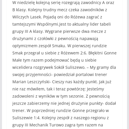
W niedzielę kolejną serię rozegrają zawodnicy A oraz
B klasy. Kolejny trudny mecz czeka zawodników z
Wilczych Lasek. Pojadą oni do Różewa zagrać z
tamtejszymi Wspólnymi.Jest to aktualny lider tabeli
grupy III A klasy. Wygrane pierwsze dwa mecze z
drużynami z czołówki z pewnością napawają
optymizmem zespół Smaku. W pierwszej rundzie
Smak przegrał u siebie z Różewem 2:6. Błękitni Gonne
Małe tym razem podejmować będą u siebie
wicelidera rozgrywek Sokół Suliszewo. – My gramy dla
swojej przyjemności- powiedział portalowi trener
Marian Leszczyński- Cieszy nas każdy punkt. Jak już
nie raz mówiłem, tak i teraz powtórzę: Jesteśmy
zadowoleni z wyników w tym sezonie. Z pewnością
jeszcze zabierzemy nie jednej drużynie punkty- dodał
trener. W poprzedniej rundzie Gonne przegrało w
Suliszewie 1:4. Kolejny zespół z naszego regionu z
grupy III Mechanik Turowo zagra tym razem na