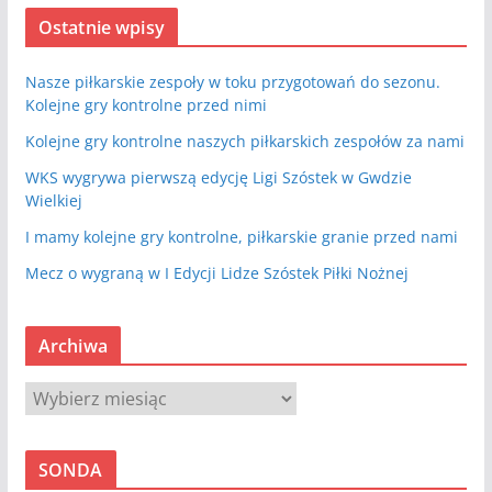
Ostatnie wpisy
Nasze piłkarskie zespoły w toku przygotowań do sezonu.
Kolejne gry kontrolne przed nimi
Kolejne gry kontrolne naszych piłkarskich zespołów za nami
WKS wygrywa pierwszą edycję Ligi Szóstek w Gwdzie
Wielkiej
I mamy kolejne gry kontrolne, piłkarskie granie przed nami
Mecz o wygraną w I Edycji Lidze Szóstek Piłki Nożnej
Archiwa
A
r
c
SONDA
h