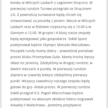
boisku w Wilczych Laskach z Legionem Strączno. W
pierwszej rundzie Turowo przegrało ze Strącznem
2:6. Z pewnością turowianie będą chcieli się
zrewanżować za porażkę z jesieni. Mecze w Wilczych
Laskach oraz w Różewie rozpoczną się o 13.00 a w
Gonnym o 12.00. W grupie I A klasy nasze zespoły
będą występować jako gospodarze. Sokół Spore
podejmował będzie Olympic Mieszko Warszkowo.-
Początek rundy mamy dobry – powiedział portalowi
prezes klubu Przemysław Guła- Mamy trochę lepszy
skład niż jesienią. Zdobyliśmy w drugiej rundzie, w
dwóch meczach 4 punkty. W pierwszej rundzie
dopiero w czwartej kolejce zdobyliśmy pierwszy
punkt. Wszyscy zawodnicy naszego zespołu będą
gotowi do gry- dodał prezes. W pierwszej rundzie
Sokół przegrał 0:3. Pogoń Wierzchowo będzie
podejmować na własnym obiekcie lidera rozgrywek
Arkadię II Malechowo.- Jesteśmy pozytywnie