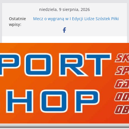
Przejdź
niedziela, 9 sierpnia, 2026
do
Ostatnie
Mecz o wygraną w I Edycji Lidze Szóstek Piłki
treści
wpisy:
Nożnej
Nasze piłkarskie zespoły w toku przygotowań
do sezonu. Kolejne gry kontrolne przed nimi
Kolejne gry kontrolne naszych piłkarskich
zespołów za nami
WKS wygrywa pierwszą edycję Ligi Szóstek w
Gwdzie Wielkiej
I mamy kolejne gry kontrolne, piłkarskie
granie przed nami