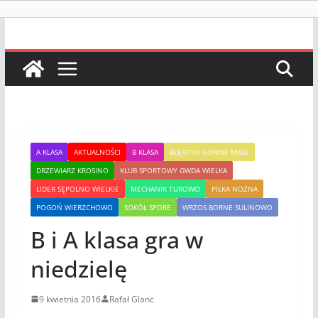
A KLASA
AKTUALNOŚCI
B KLASA
BŁĘKITNI GONNE MAŁE
DRZEWIARZ KROSINO
KLUB SPORTOWY GWDA WIELKA
LIDER SĘPOLNO WIELKIE
MECHANIK TUROWO
PIŁKA NOŻNA
POGOŃ WIERZCHOWO
SOKÓŁ SPORE
WRZOS BORNE SULINOWO
B i A klasa gra w
niedzielę
9 kwietnia 2016
Rafał Glanc