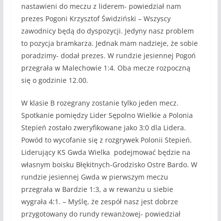
nastawieni do meczu z liderem- powiedział nam
prezes Pogoni Krzysztof Świdziński – Wszyscy
zawodnicy będą do dyspozycji. Jedyny nasz problem
to pozycja bramkarza. Jednak mam nadzieje, że sobie
poradzimy- dodał prezes. W rundzie jesiennej Pogoń
przegrała w Malechowie 1:4. Oba mecze rozpoczną
się o godzinie 12.00.
W klasie B rozegrany zostanie tylko jeden mecz.
Spotkanie pomiędzy Lider Sępolno Wielkie a Polonia
Stepień zostało zweryfikowane jako 3:0 dla Lidera.
Powód to wycofanie się z rozgrywek Polonii Stepień.
Liderujący KS Gwda Wielka podejmować będzie na
własnym boisku Błękitnych-Grodzisko Ostre Bardo. W
rundzie jesiennej Gwda w pierwszym meczu
przegrała w Bardzie 1:3, a w rewanżu u siebie
wygrała 4:1. – Myślę, że zespół nasz jest dobrze
przygotowany do rundy rewanżowej- powiedział