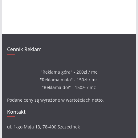
i
w
a
Cennik Reklam
"Reklama góra" - 200zł / mc
"Reklama mała" - 150zł / mc
"Reklama dół" - 150zł / mc
Podane ceny są wyrażone w wartościach netto.
Kontakt
ul. 1-go Maja 13, 78-400 Szczecinek