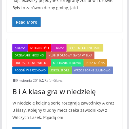
najciekawszy pojedynek rozegrany został w Turowie.
Były to zarówno derby gminy, jak i
Read More
A KLASA
AKTUALNOŚCI
B KLASA
BŁĘKITNI GONNE MAŁE
DRZEWIARZ KROSINO
KLUB SPORTOWY GWDA WIELKA
LIDER SĘPOLNO WIELKIE
MECHANIK TUROWO
PIŁKA NOŻNA
POGOŃ WIERZCHOWO
SOKÓŁ SPORE
WRZOS BORNE SULINOWO
9 kwietnia 2016
Rafał Glanc
B i A klasa gra w niedzielę
W niedzielę kolejną serię rozegrają zawodnicy A oraz
B klasy. Kolejny trudny mecz czeka zawodników z
Wilczych Lasek. Pojadą oni