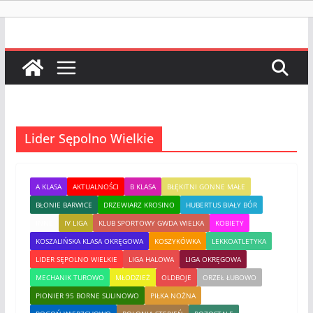
Lider Sępolno Wielkie
A KLASA
AKTUALNOŚCI
B KLASA
BŁĘKITNI GONNE MAŁE
BŁONIE BARWICE
DRZEWIARZ KROSINO
HUBERTUS BIAŁY BÓR
INNE
IV LIGA
KLUB SPORTOWY GWDA WIELKA
KOBIETY
KOSZALIŃSKA KLASA OKRĘGOWA
KOSZYKÓWKA
LEKKOATLETYKA
LIDER SĘPOLNO WIELKIE
LIGA HALOWA
LIGA OKRĘGOWA
MECHANIK TUROWO
MŁODZIEŻ
OLDBOJE
ORZEŁ ŁUBOWO
PIONIER 95 BORNE SULINOWO
PIŁKA NOŻNA