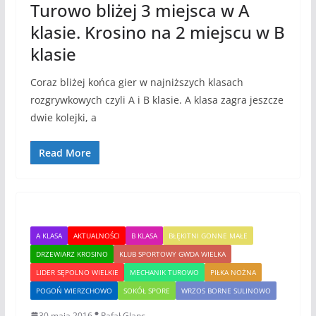
Turowo bliżej 3 miejsca w A
klasie. Krosino na 2 miejscu w B
klasie
Coraz bliżej końca gier w najniższych klasach
rozgrywkowych czyli A i B klasie. A klasa zagra jeszcze
dwie kolejki, a
Read More
A KLASA
AKTUALNOŚCI
B KLASA
BŁĘKITNI GONNE MAŁE
DRZEWIARZ KROSINO
KLUB SPORTOWY GWDA WIELKA
LIDER SĘPOLNO WIELKIE
MECHANIK TUROWO
PIŁKA NOŻNA
POGOŃ WIERZCHOWO
SOKÓŁ SPORE
WRZOS BORNE SULINOWO
30 maja 2016
Rafał Glanc