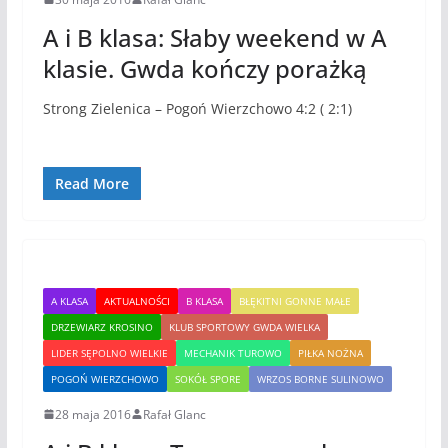
A i B klasa: Słaby weekend w A
klasie. Gwda kończy porażką
Strong Zielenica – Pogoń Wierzchowo 4:2 ( 2:1)
Read More
A KLASA
AKTUALNOŚCI
B KLASA
BŁĘKITNI GONNE MAŁE
DRZEWIARZ KROSINO
KLUB SPORTOWY GWDA WIELKA
LIDER SĘPOLNO WIELKIE
MECHANIK TUROWO
PIŁKA NOŻNA
POGOŃ WIERZCHOWO
SOKÓŁ SPORE
WRZOS BORNE SULINOWO
28 maja 2016
Rafał Glanc