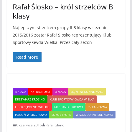
Rafał Ślosko – król strzelców B
klasy
Najlepszym strzelcem grupy II B klasy w sezonie
2015/2016 został Rafał Ślosko reprezentujący Klub
Sportowy Gwda Wielka. Przez cały sezon
Read More
A KLASA
AKTUALNOŚCI
B KLASA
BŁĘKITNI GONNE MAŁE
DRZEWIARZ KROSINO
KLUB SPORTOWY GWDA WIELKA
LIDER SĘPOLNO WIELKIE
MECHANIK TUROWO
PIŁKA NOŻNA
POGOŃ WIERZCHOWO
SOKÓŁ SPORE
WRZOS BORNE SULINOWO
6 czerwca 2016
Rafał Glanc