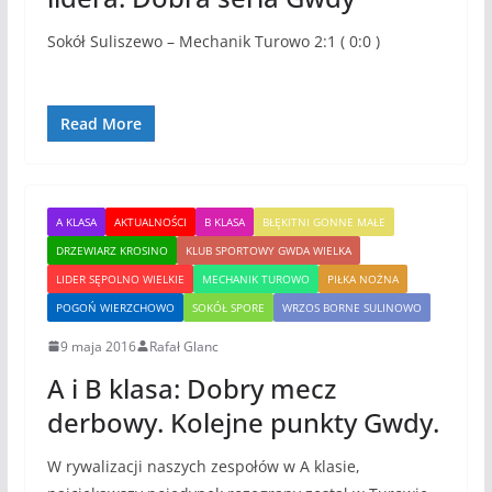
Sokół Suliszewo – Mechanik Turowo 2:1 ( 0:0 )
Read More
A KLASA
AKTUALNOŚCI
B KLASA
BŁĘKITNI GONNE MAŁE
DRZEWIARZ KROSINO
KLUB SPORTOWY GWDA WIELKA
LIDER SĘPOLNO WIELKIE
MECHANIK TUROWO
PIŁKA NOŻNA
POGOŃ WIERZCHOWO
SOKÓŁ SPORE
WRZOS BORNE SULINOWO
9 maja 2016
Rafał Glanc
A i B klasa: Dobry mecz
derbowy. Kolejne punkty Gwdy.
W rywalizacji naszych zespołów w A klasie,