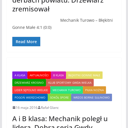
zremisował
Mechanik Turowo – Błękitni
Gonne Małe 4:1 (0:0)
Read More
A KLASA
AKTUALNOŚCI
B KLASA
BŁĘKITNI GONNE MAŁE
DRZEWIARZ KROSINO
KLUB SPORTOWY GWDA WIELKA
LIDER SĘPOLNO WIELKIE
MECHANIK TUROWO
PIŁKA NOŻNA
POGOŃ WIERZCHOWO
SOKÓŁ SPORE
WRZOS BORNE SULINOWO
16 maja 2016
Rafał Glanc
A i B klasa: Mechanik poległ u
lidera. Dobra seria Gwdy