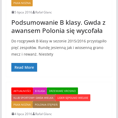
PIŁKA NOŻNA
5 lipca 2016
Rafał Glanc
Podsumowanie B klasy. Gwda z
awansem Polonia się wycofała
Do rozgrywek B klasy w sezonie 2015/2016 przystąpiło
pięć zespołów. Rundę jesienną jak i wiosenną grano
mecz i rewanż. Niestety
Read More
AKTUALNOŚCI
B KLASA
DRZEWIARZ KROSINO
KLUB SPORTOWY GWDA WIELKA
LIDER SĘPOLNO WIELKIE
PIŁKA NOŻNA
POLONIA STĘPIEŃ
4 lipca 2016
Rafał Glanc