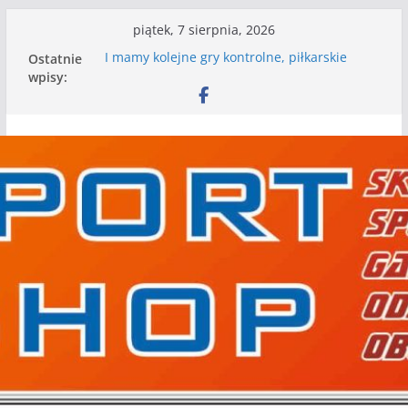
Przejdź
piątek, 7 sierpnia, 2026
do
Ostatnie
I mamy kolejne gry kontrolne, piłkarskie
treści
wpisy:
granie przed nami
Mecz o wygraną w I Edycji Lidze Szóstek Piłki
Nożnej
Nasze piłkarskie zespoły w toku przygotowań
do sezonu. Kolejne gry kontrolne przed nimi
Kolejne gry kontrolne naszych piłkarskich
zespołów za nami
WKS wygrywa pierwszą edycję Ligi Szóstek w
Gwdzie Wielkiej