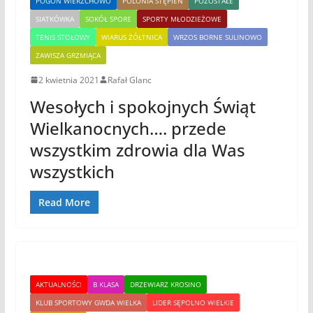
POGOŃ WIERZCHOWO
POLONIA STĘPIEŃ
POZOSTAŁE
SIATKÓWKA
SOKÓŁ SPORE
SPORTY MŁODZIEŻOWE
TENIS STOŁOWY
WIARUS ŻÓŁTNICA
WRZOS BORNE SULINOWO
ZAWISZA GRZMIĄCA
2 kwietnia 2021
Rafał Glanc
Wesołych i spokojnych Świąt
Wielkanocnych…. przede
wszystkim zdrowia dla Was
wszystkich
Read More
AKTUALNOŚCI
B KLASA
DRZEWIARZ KROSINO
KLUB SPORTOWY GWDA WIELKA
LIDER SĘPOLNO WIELKIE