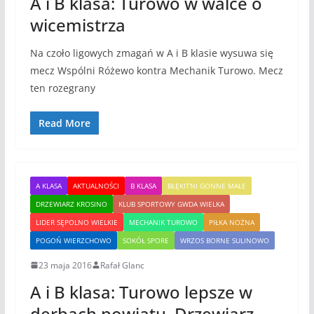
A i B klasa: Turowo w walce o
wicemistrza
Na czoło ligowych zmagań w A i B klasie wysuwa się
mecz Wspólni Różewo kontra Mechanik Turowo. Mecz
ten rozegrany
Read More
A KLASA
AKTUALNOŚCI
B KLASA
BŁĘKITNI GONNE MAŁE
DRZEWIARZ KROSINO
KLUB SPORTOWY GWDA WIELKA
LIDER SĘPOLNO WIELKIE
MECHANIK TUROWO
PIŁKA NOŻNA
POGOŃ WIERZCHOWO
SOKÓŁ SPORE
WRZOS BORNE SULINOWO
23 maja 2016
Rafał Glanc
A i B klasa: Turowo lepsze w
derbach powiatu. Drzewiarz