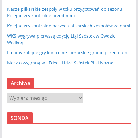
Nasze piłkarskie zespoły w toku przygotowań do sezonu.
Kolejne gry kontrolne przed nimi
Kolejne gry kontrolne naszych piłkarskich zespołów za nami
WKS wygrywa pierwszą edycję Ligi Szóstek w Gwdzie
Wielkiej
I mamy kolejne gry kontrolne, piłkarskie granie przed nami
Mecz o wygraną w I Edycji Lidze Szóstek Piłki Nożnej
Archiwa
A
r
c
SONDA
h
i
w