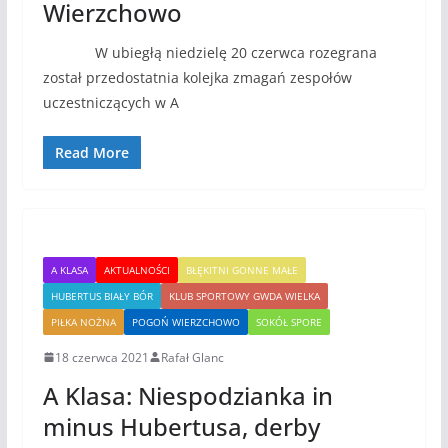
Wierzchowo
W ubiegłą niedzielę 20 czerwca rozegrana
został przedostatnia kolejka zmagań zespołów
uczestniczących w A
Read More
A KLASA
AKTUALNOŚCI
BŁĘKITNI GONNE MAŁE
HUBERTUS BIAŁY BÓR
KLUB SPORTOWY GWDA WIELKA
PIŁKA NOŻNA
POGOŃ WIERZCHOWO
SOKÓŁ SPORE
18 czerwca 2021
Rafał Glanc
A Klasa: Niespodzianka in
minus Hubertusa, derby