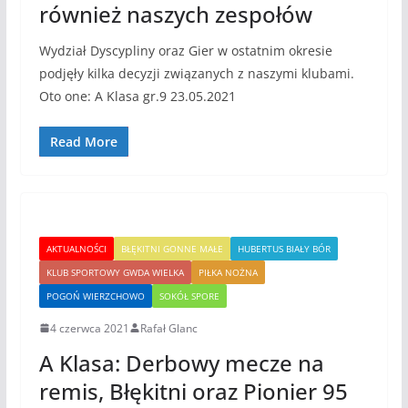
również naszych zespołów
Wydział Dyscypliny oraz Gier w ostatnim okresie
podjęły kilka decyzji związanych z naszymi klubami.
Oto one: A Klasa gr.9 23.05.2021
Read More
AKTUALNOŚCI
BŁĘKITNI GONNE MAŁE
HUBERTUS BIAŁY BÓR
KLUB SPORTOWY GWDA WIELKA
PIŁKA NOŻNA
POGOŃ WIERZCHOWO
SOKÓŁ SPORE
4 czerwca 2021
Rafał Glanc
A Klasa: Derbowy mecze na
remis, Błękitni oraz Pionier 95