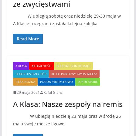
ze zwycięstwami
W ubiegłą sobotę oraz niedzielę 29-30 maja w
A Klasie rozegrana została kolejna kolejka
Read More
A KLASA
AKTUALNOŚCI
BŁĘKITNI GONNE MAŁE
HUBERTUS BIAŁY BÓR
KLUB SPORTOWY GWDA WIELKA
PIŁKA NOŻNA
POGOŃ WIERZCHOWO
SOKÓŁ SPORE
29 maja 2021
Rafał Glanc
A Klasa: Nasze zespoły na remis
W ubiegłą niedzielę 23 maja oraz w środę 26
maja swoje mecze ligowe