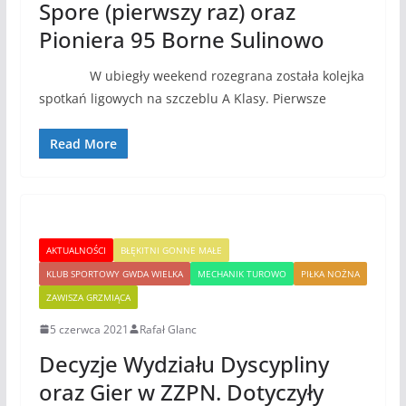
Spore (pierwszy raz) oraz
Pioniera 95 Borne Sulinowo
W ubiegły weekend rozegrana została kolejka
spotkań ligowych na szczeblu A Klasy. Pierwsze
Read More
AKTUALNOŚCI
BŁĘKITNI GONNE MAŁE
KLUB SPORTOWY GWDA WIELKA
MECHANIK TUROWO
PIŁKA NOŻNA
ZAWISZA GRZMIĄCA
5 czerwca 2021
Rafał Glanc
Decyzje Wydziału Dyscypliny
oraz Gier w ZZPN. Dotyczyły