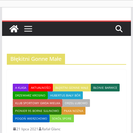
Błękitni Gonne Małe
A KLASA
AKTUALNOŚCI
BŁĘKITNI GONNE MAŁE
BŁONIE BARWICE
DRZEWIARZ KROSINO
HUBERTUS BIAŁY BÓR
KLUB SPORTOWY GWDA WIELKA
ORZEŁ ŁUBOWO
PIONIER 95 BORNE SULINOWO
PIŁKA NOŻNA
POGOŃ WIERZCHOWO
SOKÓŁ SPORE
21 lipca 2021
Rafał Glanc