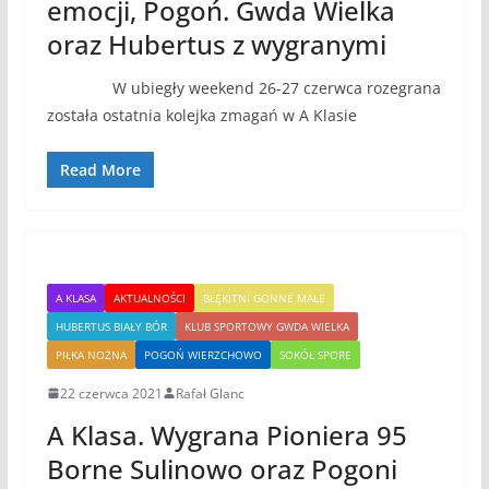
emocji, Pogoń. Gwda Wielka
oraz Hubertus z wygranymi
W ubiegły weekend 26-27 czerwca rozegrana
została ostatnia kolejka zmagań w A Klasie
Read More
A KLASA
AKTUALNOŚCI
BŁĘKITNI GONNE MAŁE
HUBERTUS BIAŁY BÓR
KLUB SPORTOWY GWDA WIELKA
PIŁKA NOŻNA
POGOŃ WIERZCHOWO
SOKÓŁ SPORE
22 czerwca 2021
Rafał Glanc
A Klasa. Wygrana Pioniera 95
Borne Sulinowo oraz Pogoni