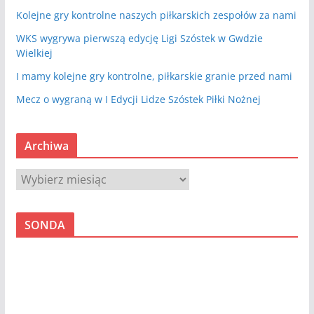
Kolejne gry kontrolne naszych piłkarskich zespołów za nami
WKS wygrywa pierwszą edycję Ligi Szóstek w Gwdzie
Wielkiej
I mamy kolejne gry kontrolne, piłkarskie granie przed nami
Mecz o wygraną w I Edycji Lidze Szóstek Piłki Nożnej
Archiwa
A
r
c
SONDA
h
i
w
a