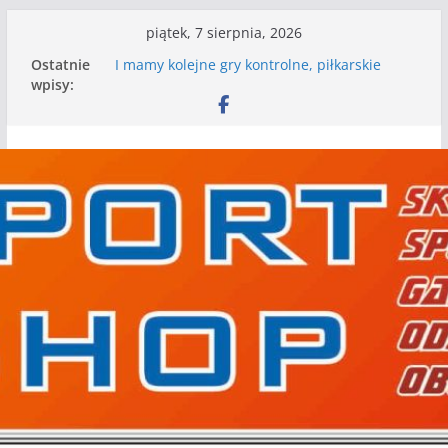
Przejdź
piątek, 7 sierpnia, 2026
do
Ostatnie
I mamy kolejne gry kontrolne, piłkarskie
treści
wpisy:
granie przed nami
Mecz o wygraną w I Edycji Lidze Szóstek Piłki
Nożnej
Nasze piłkarskie zespoły w toku przygotowań
do sezonu. Kolejne gry kontrolne przed nimi
Kolejne gry kontrolne naszych piłkarskich
zespołów za nami
WKS wygrywa pierwszą edycję Ligi Szóstek w
Gwdzie Wielkiej