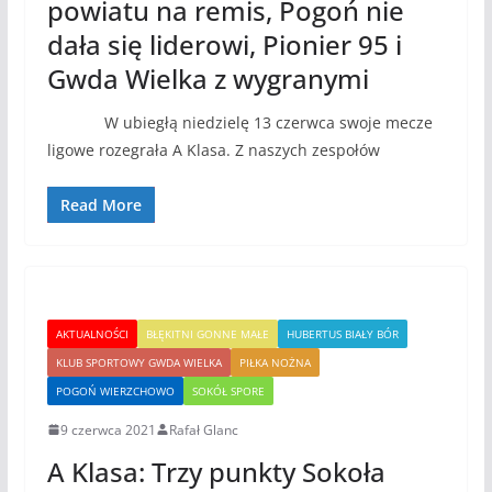
powiatu na remis, Pogoń nie
dała się liderowi, Pionier 95 i
Gwda Wielka z wygranymi
W ubiegłą niedzielę 13 czerwca swoje mecze
ligowe rozegrała A Klasa. Z naszych zespołów
Read More
AKTUALNOŚCI
BŁĘKITNI GONNE MAŁE
HUBERTUS BIAŁY BÓR
KLUB SPORTOWY GWDA WIELKA
PIŁKA NOŻNA
POGOŃ WIERZCHOWO
SOKÓŁ SPORE
9 czerwca 2021
Rafał Glanc
A Klasa: Trzy punkty Sokoła