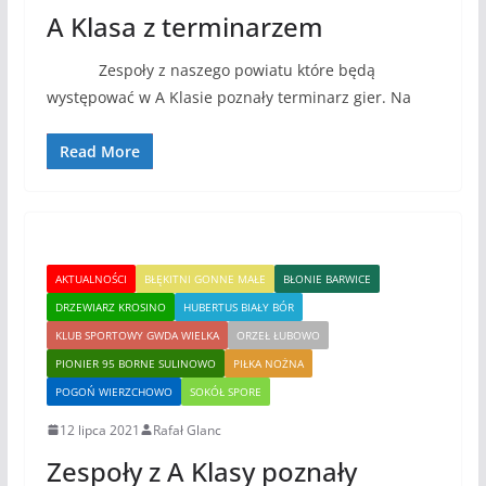
A Klasa z terminarzem
Zespoły z naszego powiatu które będą
występować w A Klasie poznały terminarz gier. Na
Read More
AKTUALNOŚCI
BŁĘKITNI GONNE MAŁE
BŁONIE BARWICE
DRZEWIARZ KROSINO
HUBERTUS BIAŁY BÓR
KLUB SPORTOWY GWDA WIELKA
ORZEŁ ŁUBOWO
PIONIER 95 BORNE SULINOWO
PIŁKA NOŻNA
POGOŃ WIERZCHOWO
SOKÓŁ SPORE
12 lipca 2021
Rafał Glanc
Zespoły z A Klasy poznały