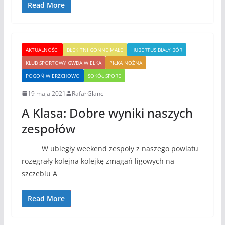
Read More
AKTUALNOŚCI
BŁĘKITNI GONNE MAŁE
HUBERTUS BIAŁY BÓR
KLUB SPORTOWY GWDA WIELKA
PIŁKA NOŻNA
POGOŃ WIERZCHOWO
SOKÓŁ SPORE
19 maja 2021
Rafał Glanc
A Klasa: Dobre wyniki naszych
zespołów
W ubiegły weekend zespoły z naszego powiatu
rozegrały kolejna kolejkę zmagań ligowych na
szczeblu A
Read More