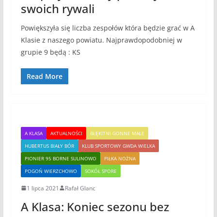
swoich rywali
Powiększyła się liczba zespołów która będzie grać w A
Klasie z naszego powiatu. Najprawdopodobniej w
grupie 9 będą : KS
Read More
A KLASA
AKTUALNOŚCI
BŁĘKITNI GONNE MAŁE
HUBERTUS BIAŁY BÓR
KLUB SPORTOWY GWDA WIELKA
PIONIER 95 BORNE SULINOWO
PIŁKA NOŻNA
POGOŃ WIERZCHOWO
SOKÓŁ SPORE
1 lipca 2021
Rafał Glanc
A Klasa: Koniec sezonu bez