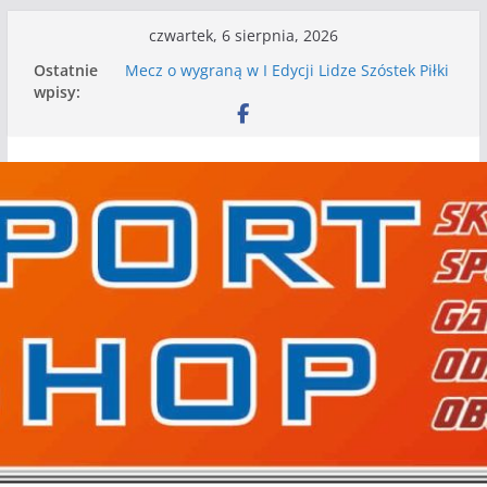
Przejdź
czwartek, 6 sierpnia, 2026
do
Ostatnie
Mecz o wygraną w I Edycji Lidze Szóstek Piłki
treści
wpisy:
Nożnej
Nasze piłkarskie zespoły w toku przygotowań
do sezonu. Kolejne gry kontrolne przed nimi
Kolejne gry kontrolne naszych piłkarskich
zespołów za nami
WKS wygrywa pierwszą edycję Ligi Szóstek w
Gwdzie Wielkiej
I mamy kolejne gry kontrolne, piłkarskie
granie przed nami