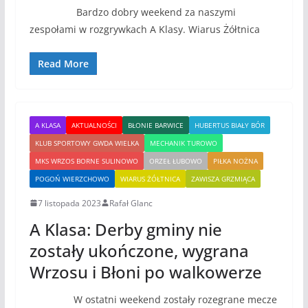
Bardzo dobry weekend za naszymi
zespołami w rozgrywkach A Klasy. Wiarus Żółtnica
Read More
A KLASA
AKTUALNOŚCI
BŁONIE BARWICE
HUBERTUS BIAŁY BÓR
KLUB SPORTOWY GWDA WIELKA
MECHANIK TUROWO
MKS WRZOS BORNE SULINOWO
ORZEŁ ŁUBOWO
PIŁKA NOŻNA
POGOŃ WIERZCHOWO
WIARUS ŻÓŁTNICA
ZAWISZA GRZMIĄCA
7 listopada 2023
Rafał Glanc
A Klasa: Derby gminy nie
zostały ukończone, wygrana
Wrzosu i Błoni po walkowerze
W ostatni weekend zostały rozegrane mecze