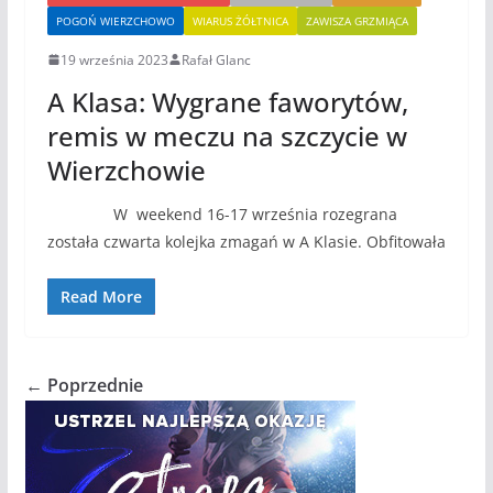
POGOŃ WIERZCHOWO
WIARUS ŻÓŁTNICA
ZAWISZA GRZMIĄCA
19 września 2023
Rafał Glanc
A Klasa: Wygrane faworytów,
remis w meczu na szczycie w
Wierzchowie
W weekend 16-17 września rozegrana
została czwarta kolejka zmagań w A Klasie. Obfitowała
Read More
← Poprzednie