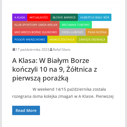
A KLASA
AKTUALNOŚCI
BŁONIE BARWICE
HUBERTUS BIAŁY BÓR
KLUB SPORTOWY GWDA WIELKA
MECHANIK TUROWO
MKS WRZOS BORNE SULINOWO
ORZEŁ ŁUBOWO
PIŁKA NOŻNA
POGOŃ WIERZCHOWO
WIARUS ŻÓŁTNICA
ZAWISZA GRZMIĄCA
17 października 2023
Rafał Glanc
A Klasa: W Białym Borze
kończyli 10 na 9, Żółtnica z
pierwszą porażką
W weekend 14/15 października została
rozegrana ósma kolejka zmagań w A Klasie. Pierwszej
Read More