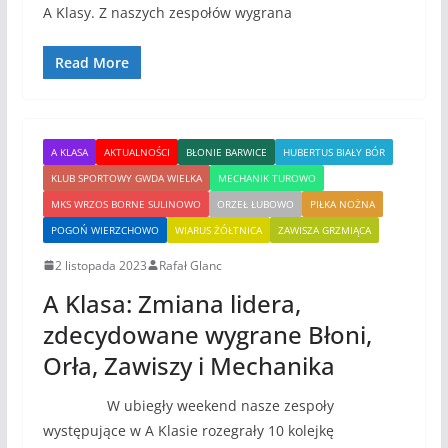
A Klasy. Z naszych zespołów wygrana
Read More
A KLASA
AKTUALNOŚCI
BŁONIE BARWICE
HUBERTUS BIAŁY BÓR
KLUB SPORTOWY GWDA WIELKA
MECHANIK TUROWO
MKS WRZOS BORNE SULINOWO
ORZEŁ ŁUBOWO
PIŁKA NOŻNA
POGOŃ WIERZCHOWO
WIARUS ŻÓŁTNICA
ZAWISZA GRZMIĄCA
2 listopada 2023
Rafał Glanc
A Klasa: Zmiana lidera,
zdecydowane wygrane Błoni,
Orła, Zawiszy i Mechanika
W ubiegły weekend nasze zespoły
występujące w A Klasie rozegrały 10 kolejkę