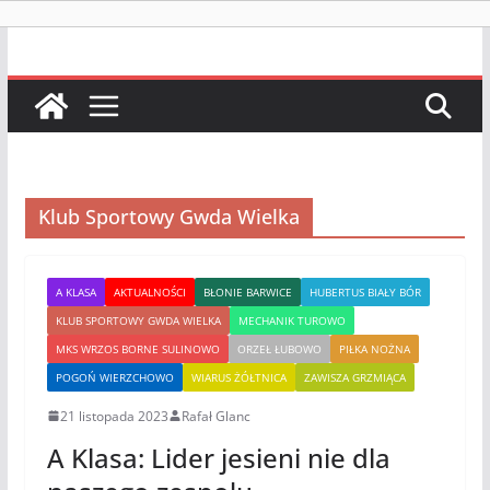
Klub Sportowy Gwda Wielka
A KLASA
AKTUALNOŚCI
BŁONIE BARWICE
HUBERTUS BIAŁY BÓR
KLUB SPORTOWY GWDA WIELKA
MECHANIK TUROWO
MKS WRZOS BORNE SULINOWO
ORZEŁ ŁUBOWO
PIŁKA NOŻNA
POGOŃ WIERZCHOWO
WIARUS ŻÓŁTNICA
ZAWISZA GRZMIĄCA
21 listopada 2023
Rafał Glanc
A Klasa: Lider jesieni nie dla