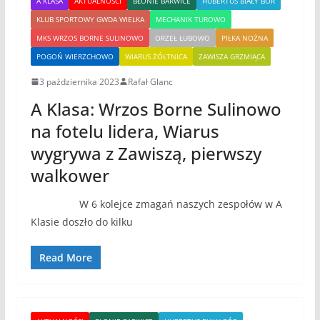
A KLASA
AKTUALNOŚCI
BŁONIE BARWICE
HUBERTUS BIAŁY BÓR
KLUB SPORTOWY GWDA WIELKA
MECHANIK TUROWO
MKS WRZOS BORNE SULINOWO
ORZEŁ ŁUBOWO
PIŁKA NOŻNA
POGOŃ WIERZCHOWO
WIARUS ŻÓŁTNICA
ZAWISZA GRZMIĄCA
3 października 2023
Rafał Glanc
A Klasa: Wrzos Borne Sulinowo
na fotelu lidera, Wiarus
wygrywa z Zawiszą, pierwszy
walkower
W 6 kolejce zmagań naszych zespołów w A
Klasie doszło do kilku
Read More