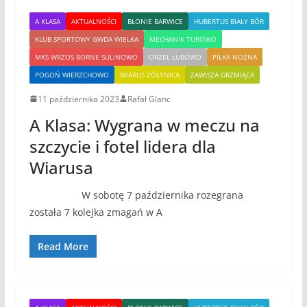
A KLASA
AKTUALNOŚCI
BŁONIE BARWICE
HUBERTUS BIAŁY BÓR
KLUB SPORTOWY GWDA WIELKA
MECHANIK TUROWO
MKS WRZOS BORNE SULINOWO
ORZEŁ ŁUBOWO
PIŁKA NOŻNA
POGOŃ WIERZCHOWO
WIARUS ŻÓŁTNICA
ZAWISZA GRZMIĄCA
11 października 2023
Rafał Glanc
A Klasa: Wygrana w meczu na
szczycie i fotel lidera dla
Wiarusa
W sobotę 7 października rozegrana
została 7 kolejka zmagań w A
Read More