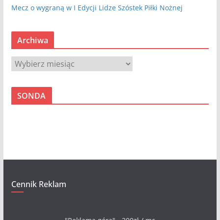
Mecz o wygraną w I Edycji Lidze Szóstek Piłki Nożnej
Archiwa
A
r
c
SONDA
h
i
w
a
Cennik Reklam