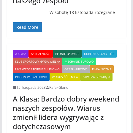
naszego zespołu
W sobotę 18 listopada rozegrane
Read More
A KLASA
AKTUALNOŚCI
BŁONIE BARWICE
HUBERTUS BIAŁY BÓR
KLUB SPORTOWY GWDA WIELKA
MECHANIK TUROWO
MKS WRZOS BORNE SULINOWO
ORZEŁ ŁUBOWO
PIŁKA NOŻNA
POGOŃ WIERZCHOWO
WIARUS ŻÓŁTNICA
ZAWISZA GRZMIĄCA
15 listopada 2023
Rafał Glanc
A Klasa: Bardzo dobry weekend
naszych zespołów. Wiarus
zmienił lidera wygrywając z
dotychczasowym