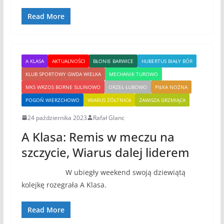
Read More
A KLASA
AKTUALNOŚCI
BŁONIE BARWICE
HUBERTUS BIAŁY BÓR
KLUB SPORTOWY GWDA WIELKA
MECHANIK TUROWO
MKS WRZOS BORNE SULINOWO
ORZEŁ ŁUBOWO
PIŁKA NOŻNA
POGOŃ WIERZCHOWO
WIARUS ŻÓŁTNICA
ZAWISZA GRZMIĄCA
24 października 2023
Rafał Glanc
A Klasa: Remis w meczu na
szczycie, Wiarus dalej liderem
W ubiegły weekend swoją dziewiątą
kolejkę rozegrała A Klasa.
Read More