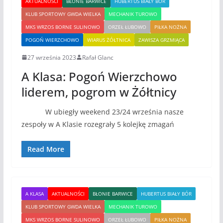
AKTUALNOŚCI
BŁONIE BARWICE
HUBERTUS BIAŁY BÓR
KLUB SPORTOWY GWDA WIELKA
MECHANIK TUROWO
MKS WRZOS BORNE SULINOWO
ORZEŁ ŁUBOWO
PIŁKA NOŻNA
POGOŃ WIERZCHOWO
WIARUS ŻÓŁTNICA
ZAWISZA GRZMIĄCA
27 września 2023
Rafał Glanc
A Klasa: Pogoń Wierzchowo
liderem, pogrom w Żółtnicy
W ubiegły weekend 23/24 września nasze
zespoły w A Klasie rozegrały 5 kolejkę zmagań
Read More
A KLASA
AKTUALNOŚCI
BŁONIE BARWICE
HUBERTUS BIAŁY BÓR
KLUB SPORTOWY GWDA WIELKA
MECHANIK TUROWO
MKS WRZOS BORNE SULINOWO
ORZEŁ ŁUBOWO
PIŁKA NOŻNA