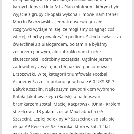
karnych lepsza Unia 3:1.- Plan minimum, którym było
wyjście z grupy chłopaki wykonali- mówił nam trener
Marcin Brzozowski.- Jednak obserwując całe
rozgrywki wydaje mi się, że mogliśmy osiągnąć coś
więcej, choćby powalczyć o podium. Szkoda zwłaszcza
ćwierćfinału z Białogardem, bo tam nie byliśmy
zespołem gorszym, ale zabrakło nam trochę
skuteczności i odrobiny szczęścia. Ogólnie jestem
zadowolony z występu chłopaków- podsumował
Brzozowski. W tej kategorii triumfowała Football
Academy Szczecin pokonując w finale 6:0 UKS SP-7
Bałtyk Koszalin. Najlepszym zawodnikiem wybrano
Rafała Jakubowskiego (Bałtyk), a najlepszym
bramkarzem został Maciej Kacprowski (Unia). Królem
strzelców z 13 golami został Max Labocha (FA
Szczecin). Lepiej od ekipy AP Szczecinek spisała się
ekipa AP Reissa ze Szczecinka, która w kat. 12 lat
wygrała 3 mecze w grupie eliminacyjnej pokonując