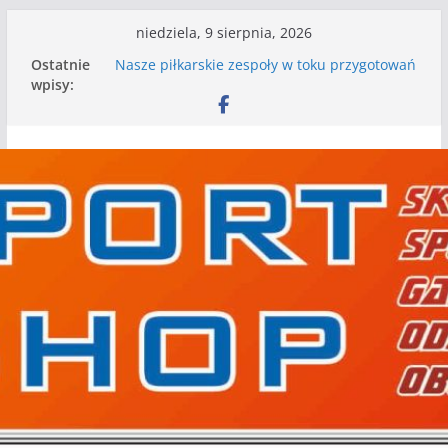
Przejdź
niedziela, 9 sierpnia, 2026
do
Ostatnie
Nasze piłkarskie zespoły w toku przygotowań
treści
wpisy:
do sezonu. Kolejne gry kontrolne przed nimi
Kolejne gry kontrolne naszych piłkarskich
zespołów za nami
WKS wygrywa pierwszą edycję Ligi Szóstek w
Gwdzie Wielkiej
I mamy kolejne gry kontrolne, piłkarskie
granie przed nami
Mecz o wygraną w I Edycji Lidze Szóstek Piłki
Nożnej