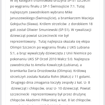
W tej kategorii triumfowała drużyna SP-51 Szczecin
po wygraniu finału z SP-1 Świnoujście 7:1. Tutaj
najlepszym zawodnikiem wybrano Mike
Januszewskiego (Świnoujście), a bramkarzem Macieja
Gołojucha (Sława). Królem strzelców z dorobkiem 18
goli został Oliwier Smuniewski (SP-51). W rywalizacji
dziewcząt powiat szczecinecki nie był
reprezentowany. Tutaj najlepsza okazała się ekipa
Olimpii Szczecin po wygraniu finału z UKS Lubiana
5:1, a brąz wywalczyły dziewczęta z Unii Niemice po
pokonaniu UKS SP Orzeł 2010 Wałcz 5:0. Najlepsza
zawodniczka to Amelia Kowalczyk (Lubiana), a
bramkarka Daria Drozdowska (Olimpia). Królową
strzelczyń została Natalia Rohn (Wałcz) z 11 golami.
Drugiego dnia zmagania toczyły zespoły z kat. U- 8
dziewcząt i chłopców, oraz U- 10 dziewcząt. Powiat
szczecinecki reprezentowany był przez drużynę
chłopców Akademii Piłkarskiej w kat. 8 lat chłopców.