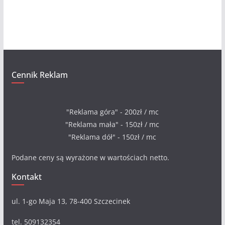
i
w
a
Cennik Reklam
"Reklama góra" - 200zł / mc
"Reklama mała" - 150zł / mc
"Reklama dół" - 150zł / mc
Podane ceny są wyrażone w wartościach netto.
Kontakt
ul. 1-go Maja 13, 78-400 Szczecinek
tel. 509132354