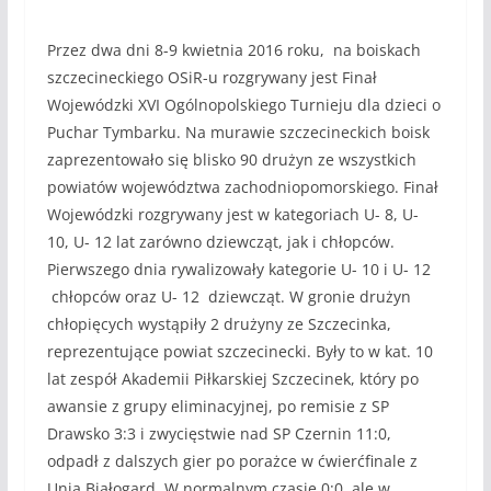
Przez dwa dni 8-9 kwietnia 2016 roku, na boiskach
szczecineckiego OSiR-u rozgrywany jest Finał
Wojewódzki XVI Ogólnopolskiego Turnieju dla dzieci o
Puchar Tymbarku. Na murawie szczecineckich boisk
zaprezentowało się blisko 90 drużyn ze wszystkich
powiatów województwa zachodniopomorskiego. Finał
Wojewódzki rozgrywany jest w kategoriach U- 8, U-
10, U- 12 lat zarówno dziewcząt, jak i chłopców.
Pierwszego dnia rywalizowały kategorie U- 10 i U- 12
chłopców oraz U- 12 dziewcząt. W gronie drużyn
chłopięcych wystąpiły 2 drużyny ze Szczecinka,
reprezentujące powiat szczecinecki. Były to w kat. 10
lat zespół Akademii Piłkarskiej Szczecinek, który po
awansie z grupy eliminacyjnej, po remisie z SP
Drawsko 3:3 i zwycięstwie nad SP Czernin 11:0,
odpadł z dalszych gier po porażce w ćwierćfinale z
Unią Białogard. W normalnym czasie 0:0, ale w