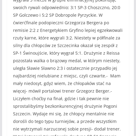
swoich rywali odpowiednio: 3:1 SP-3 Choszczno, 20:0
SP Golczewo i 5:2 SP Dobropole Pyrzyckie. W
ćwierćfinale podopieczni Grzegorza Bergera po
remisie 2:2 z Energetykiem Gryfino lepiej egzekwowali
rzuty karne, które wygrali 3:2. Niestety w półfinale za
silny dla chłopców ze Szczecinka okazał się zespół z
SP-1 Świnoujście, który wygrał 5:1. Drużynie z Reissa
pozostała walka o brązowy medal, w którym niestety,
uległa Sławie Sławno 2:3 i ostatecznie przypadło jej
najbardziej nielubiane z miejsc, czyli czwarte.- Mam
mały niedosyt, gdyż wiem, że chłopaków stać na
więcej- mówił portalowi trener Grzegorz Berger.-
Liczyłem choćby na finał, gdzie i tak pewnie nie
sprostalibyśmy bezkonkurencyjnej drużynie Pogoni
Szczecin. Wydaje mi się, że chłopcy mentalnie nie
dorośli do tego typu turniejów, a przede wszystkim
nie wytrzymali narzuconej sobie presji- dodał trener.