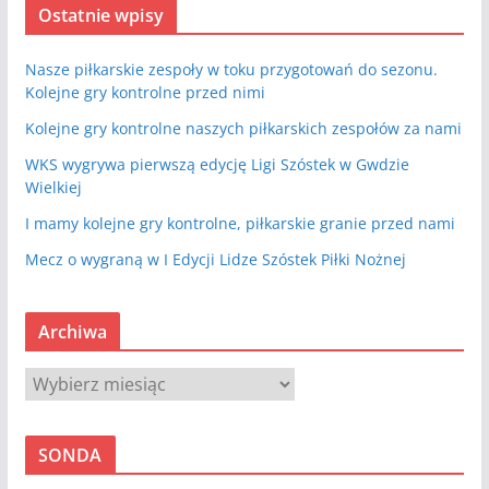
Ostatnie wpisy
Nasze piłkarskie zespoły w toku przygotowań do sezonu.
Kolejne gry kontrolne przed nimi
Kolejne gry kontrolne naszych piłkarskich zespołów za nami
WKS wygrywa pierwszą edycję Ligi Szóstek w Gwdzie
Wielkiej
I mamy kolejne gry kontrolne, piłkarskie granie przed nami
Mecz o wygraną w I Edycji Lidze Szóstek Piłki Nożnej
Archiwa
A
r
c
SONDA
h