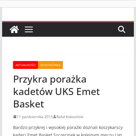
AKTUALNOŚCI
KOSZYKÓWKA
Przykra porażka
kadetów UKS Emet
Basket
11 października 2015
Rafał Kokosiński
Bardzo przykrej i wysokiej porażki doznali koszykarscy
kadeci Emet Basket Szczecinek w kolejnym meczu Ligi