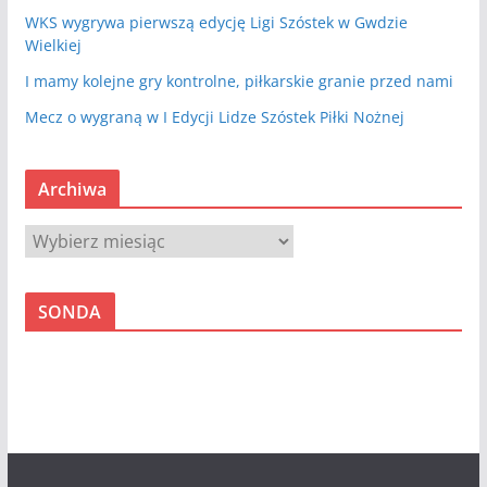
WKS wygrywa pierwszą edycję Ligi Szóstek w Gwdzie
Wielkiej
I mamy kolejne gry kontrolne, piłkarskie granie przed nami
Mecz o wygraną w I Edycji Lidze Szóstek Piłki Nożnej
Archiwa
A
r
c
SONDA
h
i
w
a