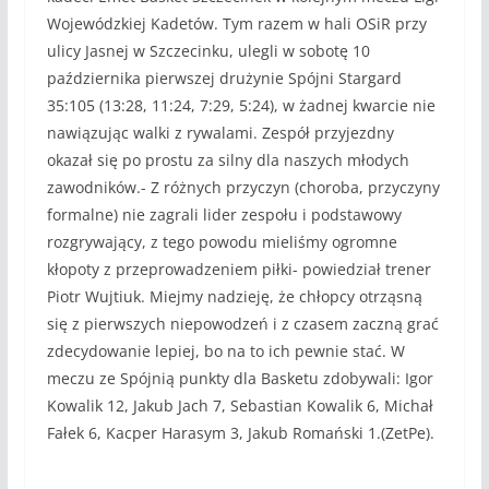
Wojewódzkiej Kadetów. Tym razem w hali OSiR przy
ulicy Jasnej w Szczecinku, ulegli w sobotę 10
października pierwszej drużynie Spójni Stargard
35:105 (13:28, 11:24, 7:29, 5:24), w żadnej kwarcie nie
nawiązując walki z rywalami. Zespół przyjezdny
okazał się po prostu za silny dla naszych młodych
zawodników.- Z różnych przyczyn (choroba, przyczyny
formalne) nie zagrali lider zespołu i podstawowy
rozgrywający, z tego powodu mieliśmy ogromne
kłopoty z przeprowadzeniem piłki- powiedział trener
Piotr Wujtiuk. Miejmy nadzieję, że chłopcy otrząsną
się z pierwszych niepowodzeń i z czasem zaczną grać
zdecydowanie lepiej, bo na to ich pewnie stać. W
meczu ze Spójnią punkty dla Basketu zdobywali: Igor
Kowalik 12, Jakub Jach 7, Sebastian Kowalik 6, Michał
Fałek 6, Kacper Harasym 3, Jakub Romański 1.(ZetPe).