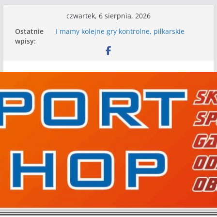
Przejdź
czwartek, 6 sierpnia, 2026
do
Ostatnie
I mamy kolejne gry kontrolne, piłkarskie
treści
wpisy:
granie przed nami
Mecz o wygraną w I Edycji Lidze Szóstek Piłki
Nożnej
Nasze piłkarskie zespoły w toku przygotowań
do sezonu. Kolejne gry kontrolne przed nimi
Kolejne gry kontrolne naszych piłkarskich
zespołów za nami
WKS wygrywa pierwszą edycję Ligi Szóstek w
Gwdzie Wielkiej