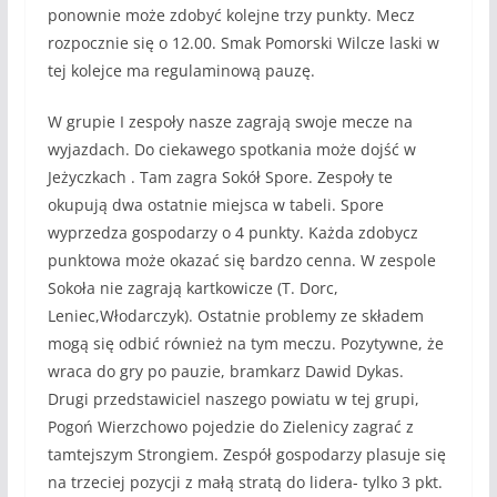
ponownie może zdobyć kolejne trzy punkty. Mecz
rozpocznie się o 12.00. Smak Pomorski Wilcze laski w
tej kolejce ma regulaminową pauzę.
W grupie I zespoły nasze zagrają swoje mecze na
wyjazdach. Do ciekawego spotkania może dojść w
Jeżyczkach . Tam zagra Sokół Spore. Zespoły te
okupują dwa ostatnie miejsca w tabeli. Spore
wyprzedza gospodarzy o 4 punkty. Każda zdobycz
punktowa może okazać się bardzo cenna. W zespole
Sokoła nie zagrają kartkowicze (T. Dorc,
Leniec,Włodarczyk). Ostatnie problemy ze składem
mogą się odbić również na tym meczu. Pozytywne, że
wraca do gry po pauzie, bramkarz Dawid Dykas.
Drugi przedstawiciel naszego powiatu w tej grupi,
Pogoń Wierzchowo pojedzie do Zielenicy zagrać z
tamtejszym Strongiem. Zespół gospodarzy plasuje się
na trzeciej pozycji z małą stratą do lidera- tylko 3 pkt.