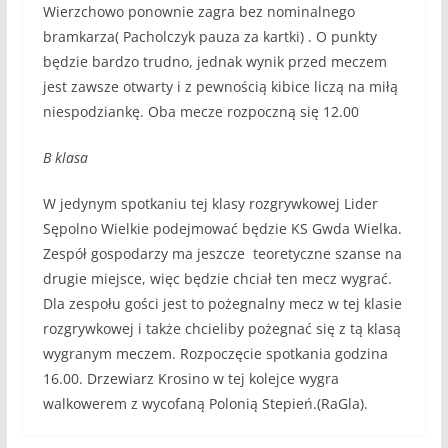
Wierzchowo ponownie zagra bez nominalnego
bramkarza( Pacholczyk pauza za kartki) . O punkty
będzie bardzo trudno, jednak wynik przed meczem
jest zawsze otwarty i z pewnością kibice liczą na miłą
niespodziankę. Oba mecze rozpoczną się 12.00
B klasa
W jedynym spotkaniu tej klasy rozgrywkowej Lider
Sępolno Wielkie podejmować będzie KS Gwda Wielka.
Zespół gospodarzy ma jeszcze teoretyczne szanse na
drugie miejsce, więc będzie chciał ten mecz wygrać.
Dla zespołu gości jest to pożegnalny mecz w tej klasie
rozgrywkowej i także chcieliby pożegnać się z tą klasą
wygranym meczem. Rozpoczęcie spotkania godzina
16.00. Drzewiarz Krosino w tej kolejce wygra
walkowerem z wycofaną Polonią Stepień.(RaGla).