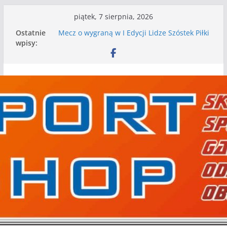
Przejdź
piątek, 7 sierpnia, 2026
do
Ostatnie
Mecz o wygraną w I Edycji Lidze Szóstek Piłki
treści
wpisy:
Nożnej
Nasze piłkarskie zespoły w toku przygotowań
do sezonu. Kolejne gry kontrolne przed nimi
Kolejne gry kontrolne naszych piłkarskich
zespołów za nami
WKS wygrywa pierwszą edycję Ligi Szóstek w
Gwdzie Wielkiej
I mamy kolejne gry kontrolne, piłkarskie
granie przed nami