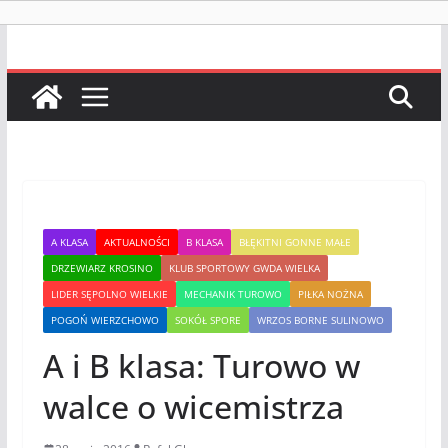
A KLASA
AKTUALNOŚCI
B KLASA
BŁĘKITNI GONNE MAŁE
DRZEWIARZ KROSINO
KLUB SPORTOWY GWDA WIELKA
LIDER SĘPOLNO WIELKIE
MECHANIK TUROWO
PIŁKA NOŻNA
POGOŃ WIERZCHOWO
SOKÓŁ SPORE
WRZOS BORNE SULINOWO
A i B klasa: Turowo w
walce o wicemistrza