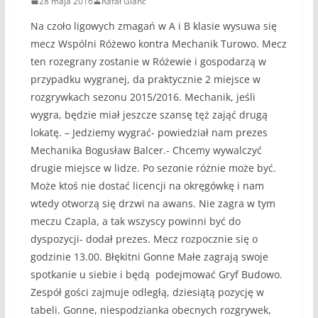
28 maja 2016
Rafał Glanc
Na czoło ligowych zmagań w A i B klasie wysuwa się
mecz Wspólni Różewo kontra Mechanik Turowo. Mecz
ten rozegrany zostanie w Różewie i gospodarzą w
przypadku wygranej, da praktycznie 2 miejsce w
rozgrywkach sezonu 2015/2016. Mechanik, jeśli
wygra, będzie miał jeszcze szansę tęż zająć drugą
lokatę. – Jedziemy wygrać- powiedział nam prezes
Mechanika Bogusław Balcer.- Chcemy wywalczyć
drugie miejsce w lidze. Po sezonie różnie może być.
Może ktoś nie dostać licencji na okręgówkę i nam
wtedy otworzą się drzwi na awans. Nie zagra w tym
meczu Czapla, a tak wszyscy powinni być do
dyspozycji- dodał prezes. Mecz rozpocznie się o
godzinie 13.00. Błękitni Gonne Małe zagrają swoje
spotkanie u siebie i będą podejmować Gryf Budowo.
Zespół gości zajmuje odległą, dziesiątą pozycję w
tabeli. Gonne, niespodzianka obecnych rozgrywek,