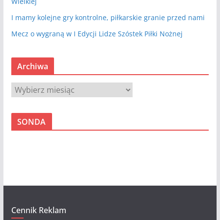
Wielkiej
I mamy kolejne gry kontrolne, piłkarskie granie przed nami
Mecz o wygraną w I Edycji Lidze Szóstek Piłki Nożnej
Archiwa
A
r
c
SONDA
h
i
w
a
Cennik Reklam