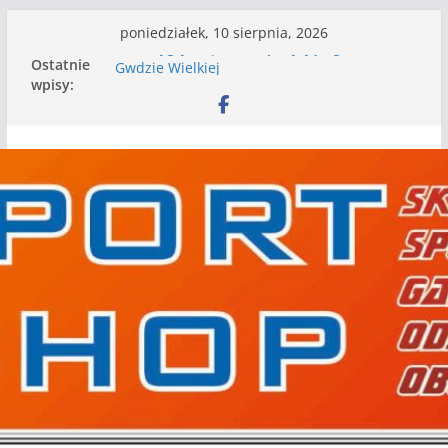
Przejdź
poniedziałek, 10 sierpnia, 2026
do
WKS wygrywa pierwszą edycję Ligi Szóstek w
Ostatnie
treści
Gwdzie Wielkiej
wpisy:
I mamy kolejne gry kontrolne, piłkarskie
granie przed nami
Wielim zagrał w Bobolicach na 80 lat
istnienia Mechanika. Inne wyniki gier
kontrolnych
Nasze piłkarskie zespoły w toku przygotowań
do sezonu. Kolejne gry kontrolne przed nimi
Kolejne gry kontrolne naszych piłkarskich
zespołów za nami