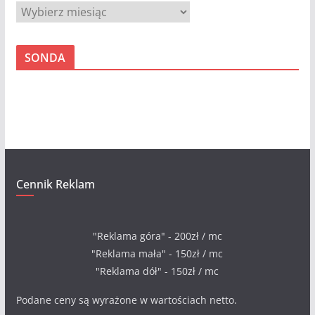
A
r
c
SONDA
h
i
w
a
Cennik Reklam
"Reklama góra" - 200zł / mc
"Reklama mała" - 150zł / mc
"Reklama dół" - 150zł / mc
Podane ceny są wyrażone w wartościach netto.