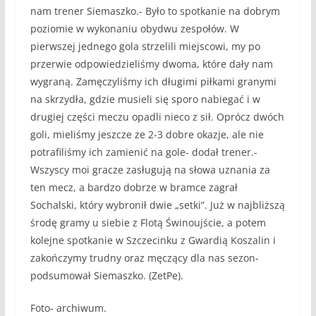
nam trener Siemaszko.- Było to spotkanie na dobrym
poziomie w wykonaniu obydwu zespołów. W
pierwszej jednego gola strzelili miejscowi, my po
przerwie odpowiedzieliśmy dwoma, które dały nam
wygraną. Zamęczyliśmy ich długimi piłkami granymi
na skrzydła, gdzie musieli się sporo nabiegać i w
drugiej części meczu opadli nieco z sił. Oprócz dwóch
goli, mieliśmy jeszcze ze 2-3 dobre okazje, ale nie
potrafiliśmy ich zamienić na gole- dodał trener.-
Wszyscy moi gracze zasługują na słowa uznania za
ten mecz, a bardzo dobrze w bramce zagrał
Sochalski, który wybronił dwie „setki”. Już w najbliższą
środę gramy u siebie z Flotą Świnoujście, a potem
kolejne spotkanie w Szczecinku z Gwardią Koszalin i
zakończymy trudny oraz męczący dla nas sezon-
podsumował Siemaszko. (ZetPe).
Foto- archiwum.