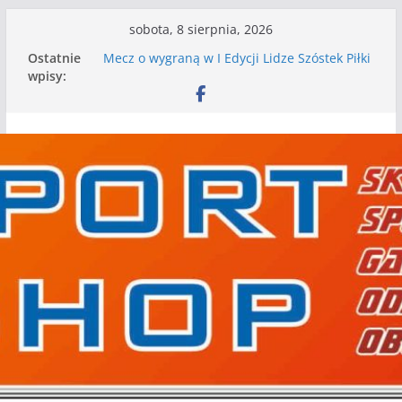
Przejdź
sobota, 8 sierpnia, 2026
do
Ostatnie
Mecz o wygraną w I Edycji Lidze Szóstek Piłki
treści
wpisy:
Nożnej
Nasze piłkarskie zespoły w toku przygotowań
do sezonu. Kolejne gry kontrolne przed nimi
Kolejne gry kontrolne naszych piłkarskich
zespołów za nami
WKS wygrywa pierwszą edycję Ligi Szóstek w
Gwdzie Wielkiej
I mamy kolejne gry kontrolne, piłkarskie
granie przed nami