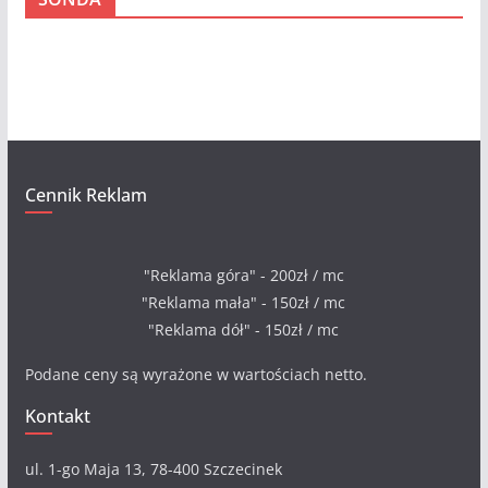
h
i
w
a
Cennik Reklam
"Reklama góra" - 200zł / mc
"Reklama mała" - 150zł / mc
"Reklama dół" - 150zł / mc
Podane ceny są wyrażone w wartościach netto.
Kontakt
ul. 1-go Maja 13, 78-400 Szczecinek