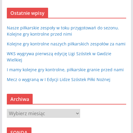
Ostatnie wpisy
Nasze piłkarskie zespoły w toku przygotowań do sezonu.
Kolejne gry kontrolne przed nimi
Kolejne gry kontrolne naszych piłkarskich zespołów za nami
WKS wygrywa pierwszą edycję Ligi Szóstek w Gwdzie
Wielkiej
I mamy kolejne gry kontrolne, piłkarskie granie przed nami
Mecz o wygraną w I Edycji Lidze Szóstek Piłki Nożnej
Archiwa
A
r
c
SONDA