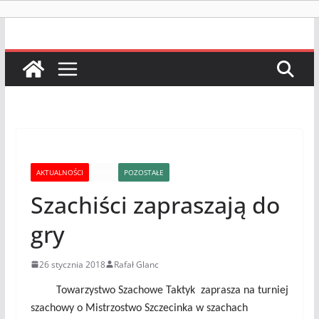
AKTUALNOŚCI
INNE
POZOSTAŁE
Szachiści zapraszają do
gry
26 stycznia 2018
Rafał Glanc
T
owarzystwo Szachowe Taktyk
zaprasza na turniej
szachowy o Mistrzostwo Szczecinka w szachach