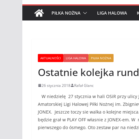
PIŁKA NOŻNA
LIGA HALOWA
AKTUALNOŚCI
LIGA HALOWA
PIŁKA NOŻNA
Ostatnie kolejka run
26 stycznia 2018
Rafał Glanc
W niedzielę 27 stycznia w hali OSiR przy ulicy 
Amatorskiej Ligi Halowej Piłki Nożnej im. Zbigni
JONEX. Jeszcze toczy sie walka o kolejne miejs
będzie grał w PLAY OFF własnie z JONEX-em. W m
pierwszego do ósmego. Oto zestaw par na niedzi