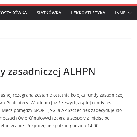
KOSZYKÓWKA
SIATKÓWKA
LEKKOATLETYKA
INNE
dy zasadniczej ALHPN
Jasnej rozegrana zostanie ostatnia kolejka rundy zasadniczej
ewa Ponichtery. Wiadomo już że zwycięzcą tej rundy jest
ca. Mecz pomędzy SPORT JAG a AP Szczecinek zadecyduje kto
eczach ćwierćfinałowych zagrają zespoły z miejsc od
elne granie. Rozpoczęcie spotkań godzina 14.00: