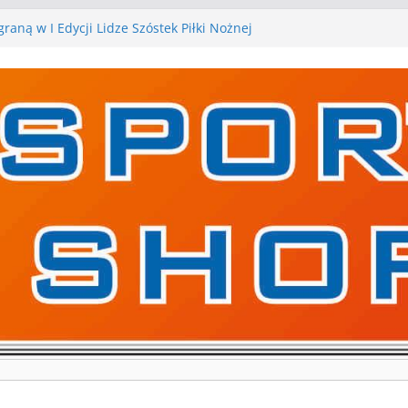
raną w I Edycji Lidze Szóstek Piłki Nożnej
arskie zespoły w toku przygotowań do sezonu.
y kontrolne przed nimi
y kontrolne naszych piłkarskich zespołów za nami
a pierwszą edycję Ligi Szóstek w Gwdzie
ejne gry kontrolne, piłkarskie granie przed nami