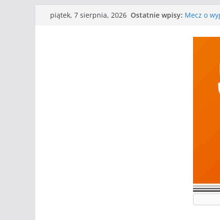
Przejdź
Ostatnie wpisy:
Mecz o wyg
piątek, 7 sierpnia, 2026
do
Nasze piłk
Kolejne gr
treści
Kolejne gr
WKS wygryw
Wielkiej
I mamy kol