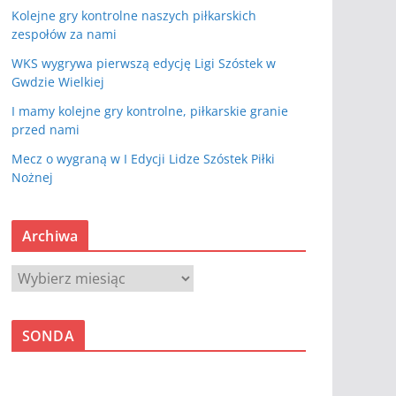
Kolejne gry kontrolne naszych piłkarskich
zespołów za nami
WKS wygrywa pierwszą edycję Ligi Szóstek w
Gwdzie Wielkiej
I mamy kolejne gry kontrolne, piłkarskie granie
przed nami
Mecz o wygraną w I Edycji Lidze Szóstek Piłki
Nożnej
Archiwa
A
r
c
SONDA
h
i
w