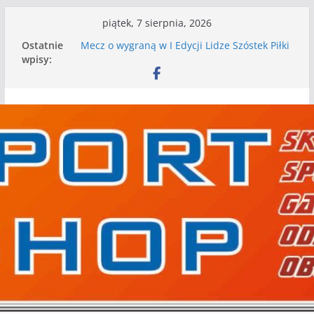
Przejdź
piątek, 7 sierpnia, 2026
do
I mamy kolejne gry kontrolne, piłkarskie
Ostatnie
granie przed nami
treści
wpisy:
Mecz o wygraną w I Edycji Lidze Szóstek Piłki
Nożnej
Nasze piłkarskie zespoły w toku przygotowań
do sezonu. Kolejne gry kontrolne przed nimi
Kolejne gry kontrolne naszych piłkarskich
zespołów za nami
WKS wygrywa pierwszą edycję Ligi Szóstek w
Gwdzie Wielkiej