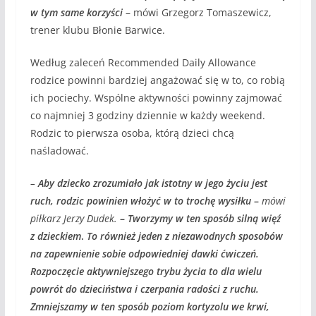
w tym same korzyści
– mówi Grzegorz Tomaszewicz,
trener klubu Błonie Barwice.
Według zaleceń Recommended Daily Allowance
rodzice powinni bardziej angażować się w to, co robią
ich pociechy. Wspólne aktywności powinny zajmować
co najmniej 3 godziny dziennie w każdy weekend.
Rodzic to pierwsza osoba, którą dzieci chcą
naśladować.
–
Aby dziecko zrozumiało jak istotny w jego życiu jest
ruch, rodzic powinien włożyć w to trochę wysiłku
–
mówi
piłkarz Jerzy Dudek.
–
Tworzymy w ten sposób silną więź
z dzieckiem
.
To również jeden z niezawodnych sposobów
na zapewnienie sobie odpowiedniej dawki ćwiczeń.
Rozpoczęcie aktywniejszego trybu życia to dla wielu
powrót do dzieciństwa i czerpania radości z ruchu.
Zmniejszamy w ten sposób poziom kortyzolu we krwi,