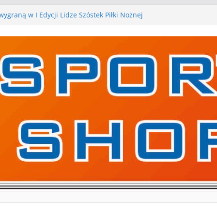
ygraną w I Edycji Lidze Szóstek Piłki Nożnej
iłkarskie zespoły w toku przygotowań do sezonu.
 gry kontrolne przed nimi
 gry kontrolne naszych piłkarskich zespołów za nami
rywa pierwszą edycję Ligi Szóstek w Gwdzie
kolejne gry kontrolne, piłkarskie granie przed nami