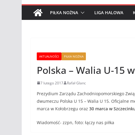
PIŁKA NOŻNA
LIGA HALOWA
AKTUALNOŚCI
PIŁKA NOŻNA
Polska – Walia U-15 
7 lutego 2017
Rafał Glanc
Prezydium Zarządu Zachodniopomorskiego Związk
dwumeczu Polska U 15 – Walia U 15. Oficjalne me
marca w Kołobrzegu oraz
30 marca w Szczecinku
Wiadomość- zzpn, foto: łączy nas piłka