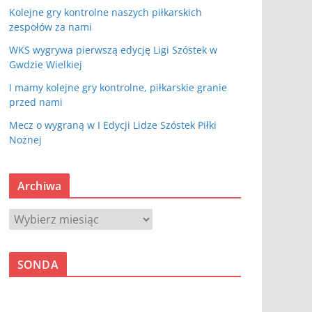
Kolejne gry kontrolne naszych piłkarskich
zespołów za nami
WKS wygrywa pierwszą edycję Ligi Szóstek w
Gwdzie Wielkiej
I mamy kolejne gry kontrolne, piłkarskie granie
przed nami
Mecz o wygraną w I Edycji Lidze Szóstek Piłki
Nożnej
Archiwa
A
r
c
SONDA
h
i
w