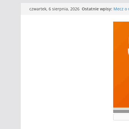
Przejdź
Ostatnie wpisy:
Mecz o w
czwartek, 6 sierpnia, 2026
do
Nasze p
Kolejne
treści
Kolejne
WKS wyg
Wielkiej
I mamy 