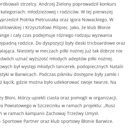
próbowali strzelcy. Andrzej Zielony poprowadził konkurs
kategoriach: młodzieżowej i rodziców. W tej pierwszej
yprzedził Piotrka Pietrusiaka oraz Igora Nowackiego. W
itowskiej i Krzysztofowi Pilipiec. Jako, że klub Błonie
nge i cały czas podejmuje różnego rodzaju wyzwania
ypadną rodzice. Do dyspozycji były deski tricboardowe oraz
alająca. Niestety w meczach piłki nożnej już tak dobrze nie
 w dwóch uznać wyższość młodych adeptów piłki nożnej.
wych był występ młodych tancerek, podopiecznych Natalii
ystyki w Barwicach. Podczas pikniku dostępne były zamki i
ż kącik, gdzie można było udekorować swoje twarze. Na
Błoni, którzy upiekli ciasta oraz pomogli w organizacji.
twa Powiatowego w Szczecinku w ramach projektu: „Rusz
ach w ramach kampanii Zachowaj Trzeźwy Umysł.
– Sportowe Partner oraz klub sportowy Błonie Barwice.