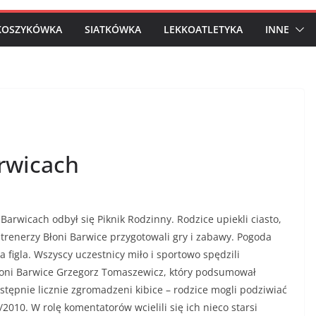
KOSZYKÓWKA
SIATKÓWKA
LEKKOATLETYKA
INNE
rwicach
arwicach odbył się Piknik Rodzinny. Rodzice upiekli ciasto,
, trenerzy Błoni Barwice przygotowali gry i zabawy. Pogoda
figla. Wszyscy uczestnicy miło i sportowo spędzili
Błoni Barwice Grzegorz Tomaszewicz, który podsumował
tępnie licznie zgromadzeni kibice – rodzice mogli podziwiać
010. W rolę komentatorów wcielili się ich nieco starsi