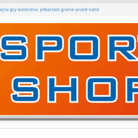
a pierwszą edycję Ligi Szóstek w Gwdzie
ejne gry kontrolne, piłkarskie granie przed nami
raną w I Edycji Lidze Szóstek Piłki Nożnej
arskie zespoły w toku przygotowań do sezonu.
y kontrolne przed nimi
y kontrolne naszych piłkarskich zespołów za nami