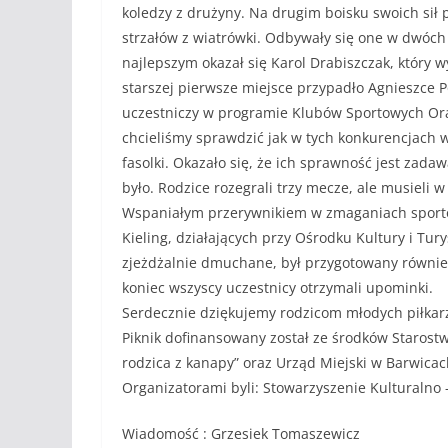
koledzy z drużyny. Na drugim boisku swoich sił 
strzałów z wiatrówki. Odbywały się one w dwóch 
najlepszym okazał się Karol Drabiszczak, który w
starszej pierwsze miejsce przypadło Agnieszce Pol
uczestniczy w programie Klubów Sportowych Ora
chcieliśmy sprawdzić jak w tych konkurencjach w
fasolki. Okazało się, że ich sprawność jest zadaw
było. Rodzice rozegrali trzy mecze, ale musieli
Wspaniałym przerywnikiem w zmaganiach sporto
Kieling, działających przy Ośrodku Kultury i Tur
zjeżdżalnie dmuchane, był przygotowany równie
koniec wszyscy uczestnicy otrzymali upominki.
Serdecznie dziękujemy rodzicom młodych piłkarzy 
Piknik dofinansowany został ze środków Staros
rodzica z kanapy” oraz Urząd Miejski w Barwic
Organizatorami byli: Stowarzyszenie Kulturalno 
Wiadomość : Grzesiek Tomaszewicz