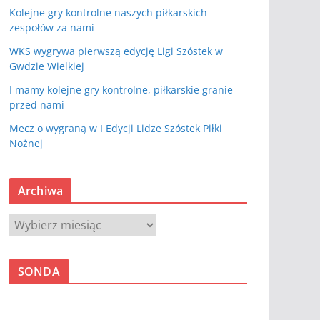
Kolejne gry kontrolne naszych piłkarskich
zespołów za nami
WKS wygrywa pierwszą edycję Ligi Szóstek w
Gwdzie Wielkiej
I mamy kolejne gry kontrolne, piłkarskie granie
przed nami
Mecz o wygraną w I Edycji Lidze Szóstek Piłki
Nożnej
Archiwa
A
r
c
SONDA
h
i
w