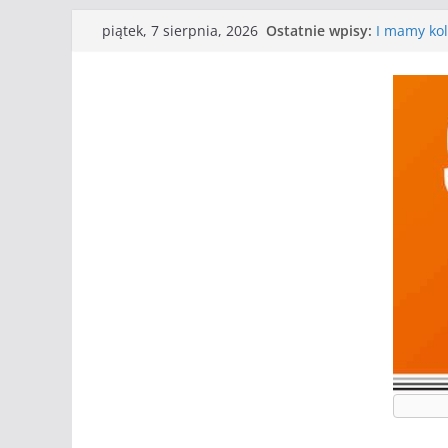
WKS wygryw
Przejdź
Ostatnie wpisy:
Wielkiej
piątek, 7 sierpnia, 2026
do
I mamy kol
Mecz o wyg
treści
Nasze piłk
Kolejne gr
Kolejne gr