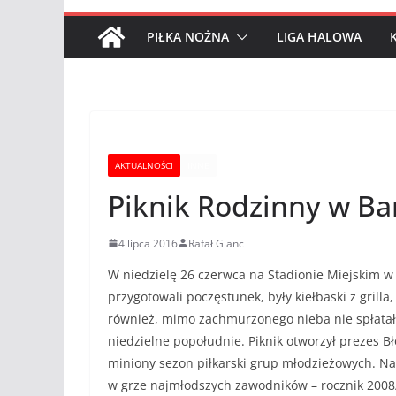
PIŁKA NOŻNA
LIGA HALOWA
AKTUALNOŚCI
INNE
Piknik Rodzinny w Ba
4 lipca 2016
Rafał Glanc
W niedzielę 26 czerwca na Stadionie Miejskim w B
przygotowali poczęstunek, były kiełbaski z grilla
również, mimo zachmurzonego nieba nie spłatała 
niedzielne popołudnie. Piknik otworzył prezes 
miniony sezon piłkarski grup młodzieżowych. Nas
w grze najmłodszych zawodników – rocznik 2008/2