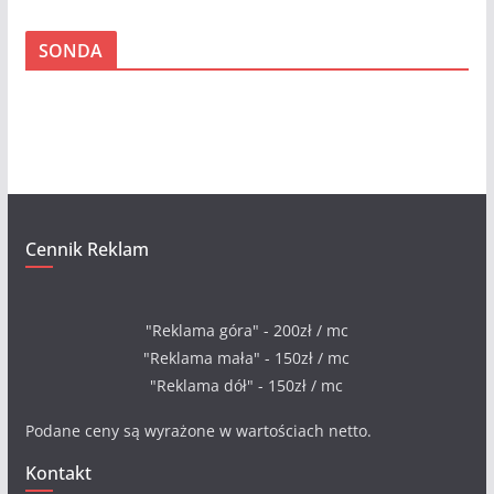
r
c
SONDA
h
i
w
a
Cennik Reklam
"Reklama góra" - 200zł / mc
"Reklama mała" - 150zł / mc
"Reklama dół" - 150zł / mc
Podane ceny są wyrażone w wartościach netto.
Kontakt