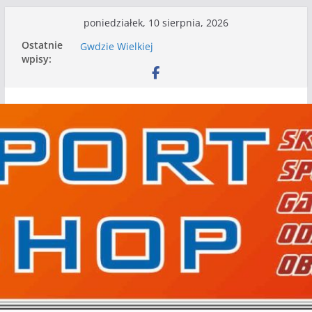
Przejdź
poniedziałek, 10 sierpnia, 2026
do
WKS wygrywa pierwszą edycję Ligi Szóstek w
Ostatnie
treści
Gwdzie Wielkiej
wpisy:
I mamy kolejne gry kontrolne, piłkarskie
granie przed nami
Wielim zagrał w Bobolicach na 80 lat
istnienia Mechanika. Inne wyniki gier
kontrolnych
Nasze piłkarskie zespoły w toku przygotowań
do sezonu. Kolejne gry kontrolne przed nimi
Kolejne gry kontrolne naszych piłkarskich
zespołów za nami