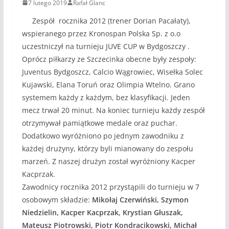
7 lutego 2019
Rafał Glanc
Zespół rocznika 2012 (trener Dorian Pacałaty),
wspieranego przez Kronospan Polska Sp. z o.o
uczestniczył na turnieju JUVE CUP w Bydgoszczy .
Oprócz piłkarzy ze Szczecinka obecne były zespoły:
Juventus Bydgoszcz, Calcio Wągrowiec, Wisełka Solec
Kujawski, Elana Toruń oraz Olimpia Wtelno. Grano
systemem każdy z każdym, bez klasyfikacji. Jeden
mecz trwał 20 minut. Na koniec turnieju każdy zespół
otrzymywał pamiątkowe medale oraz puchar.
Dodatkowo wyróżniono po jednym zawodniku z
każdej drużyny, którzy byli mianowany do zespołu
marzeń. Z naszej drużyn został wyróżniony Kacper
Kacprzak.
Zawodnicy rocznika 2012 przystąpili do turnieju w 7
osobowym składzie:
Mikołaj Czerwiński, Szymon
Niedzielin, Kacper Kacprzak, Krystian Głuszak,
Mateusz Piotrowski, Piotr Kondracikowski, Michał