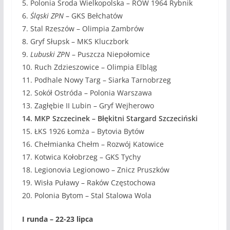
5. Polonia Środa Wielkopolska – ROW 1964 Rybnik
6.
Śląski ZPN
– GKS Bełchatów
7. Stal Rzeszów – Olimpia Zambrów
8. Gryf Słupsk – MKS Kluczbork
9.
Lubuski ZPN
– Puszcza Niepołomice
10. Ruch Zdzieszowice – Olimpia Elbląg
11. Podhale Nowy Targ – Siarka Tarnobrzeg
12. Sokół Ostróda – Polonia Warszawa
13. Zagłębie II Lubin – Gryf Wejherowo
14. MKP Szczecinek – Błękitni Stargard Szczeciński
15. ŁKS 1926 Łomża – Bytovia Bytów
16. Chełmianka Chełm – Rozwój Katowice
17. Kotwica Kołobrzeg – GKS Tychy
18. Legionovia Legionowo – Znicz Pruszków
19. Wisła Puławy – Raków Częstochowa
20. Polonia Bytom – Stal Stalowa Wola
I runda – 22-23 lipca