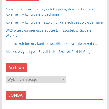
Nasze piłkarskie zespoły w toku przygotowań do sezonu.
Kolejne gry kontrolne przed nimi
Kolejne gry kontrolne naszych piłkarskich zespołów za nami
WKS wygrywa pierwszą edycję Ligi Szóstek w Gwdzie
Wielkiej
I mamy kolejne gry kontrolne, piłkarskie granie przed nami
Mecz o wygraną w I Edycji Lidze Szóstek Piłki Nożnej
Archiwa
A
r
c
SONDA
h
i
w