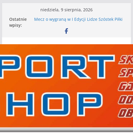
Przejdź
niedziela, 9 sierpnia, 2026
do
Ostatnie
Mecz o wygraną w I Edycji Lidze Szóstek Piłki
treści
wpisy:
Nożnej
Nasze piłkarskie zespoły w toku przygotowań
do sezonu. Kolejne gry kontrolne przed nimi
Kolejne gry kontrolne naszych piłkarskich
zespołów za nami
WKS wygrywa pierwszą edycję Ligi Szóstek w
Gwdzie Wielkiej
I mamy kolejne gry kontrolne, piłkarskie
granie przed nami