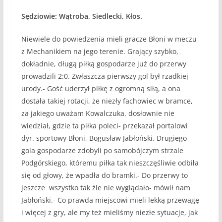
Sędziowie: Wątroba, Siedlecki, Kłos.
Niewiele do powiedzenia mieli gracze Błoni w meczu
z Mechanikiem na jego terenie. Grający szybko,
dokładnie, długą piłką gospodarze już do przerwy
prowadzili 2:0. Zwłaszcza pierwszy gol był rzadkiej
urody.- Gość uderzył piłkę z ogromną siłą, a ona
dostała takiej rotacji, że niezły fachowiec w bramce,
za jakiego uważam Kowalczuka, dosłownie nie
wiedział, gdzie ta piłka poleci- przekazał portalowi
dyr. sportowy Błoni, Bogusław Jabłoński. Drugiego
gola gospodarze zdobyli po samobójczym strzale
Podgórskiego, któremu piłka tak nieszczęśliwie odbiła
się od głowy, że wpadła do bramki.- Do przerwy to
jeszcze wszystko tak źle nie wyglądało- mówił nam
Jabłoński.- Co prawda miejscowi mieli lekką przewagę
i więcej z gry, ale my też mieliśmy niezłe sytuacje, jak