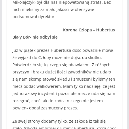
Mikołajczyk) był dla nas niepowetowaną stratą. Bez
nich mieliśmy za mało jakości w ofensywie-
podsumował dyrektor.
Korona Człopa – Hubertus
Biały Bór- nie odbył się
Już w piątek prezes Hubertusa dość poważnie mówił,
że wyjazd do Człopy może nie dojść do skutku.-
Potwierdziło się to, czego się obawiałem. Z różnych
przyczyn i braku dużej ilości zawodników nie udało
się nam skompletować składu i zmuszeni byliśmy ten
mecz oddać walkowerem. Mam tylko nadzieję, że jest
jednorazowy incydent i pozostałe mecze uda się nam
rozegrać, choć tak do końca niczego nie jestem
pewien- dodał zasmucony prezes.
Ze swej strony dodamy tylko, że szkoda iż tak się
stało. Szkoda ambitnej drużyny Hubertusa, która choć