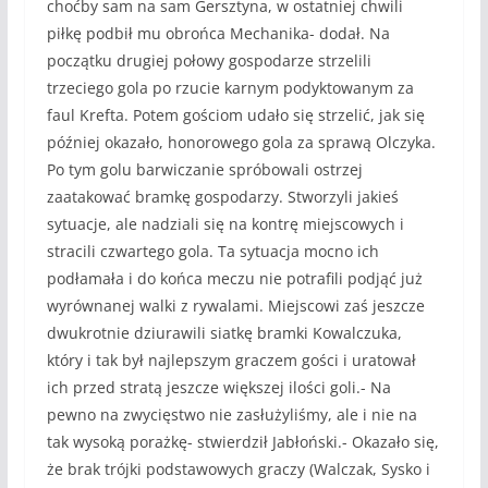
choćby sam na sam Gersztyna, w ostatniej chwili
piłkę podbił mu obrońca Mechanika- dodał. Na
początku drugiej połowy gospodarze strzelili
trzeciego gola po rzucie karnym podyktowanym za
faul Krefta. Potem gościom udało się strzelić, jak się
później okazało, honorowego gola za sprawą Olczyka.
Po tym golu barwiczanie spróbowali ostrzej
zaatakować bramkę gospodarzy. Stworzyli jakieś
sytuacje, ale nadziali się na kontrę miejscowych i
stracili czwartego gola. Ta sytuacja mocno ich
podłamała i do końca meczu nie potrafili podjąć już
wyrównanej walki z rywalami. Miejscowi zaś jeszcze
dwukrotnie dziurawili siatkę bramki Kowalczuka,
który i tak był najlepszym graczem gości i uratował
ich przed stratą jeszcze większej ilości goli.- Na
pewno na zwycięstwo nie zasłużyliśmy, ale i nie na
tak wysoką porażkę- stwierdził Jabłoński.- Okazało się,
że brak trójki podstawowych graczy (Walczak, Sysko i