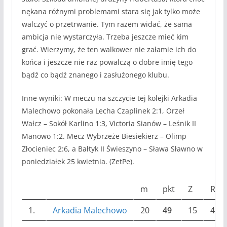
nękana różnymi problemami stara się jak tylko może
walczyć o przetrwanie. Tym razem widać, że sama
ambicja nie wystarczyła. Trzeba jeszcze mieć kim
grać. Wierzymy, że ten walkower nie załamie ich do
końca i jeszcze nie raz powalczą o dobre imię tego
bądź co bądź znanego i zasłużonego klubu.
Inne wyniki: W meczu na szczycie tej kolejki Arkadia
Malechowo pokonała Lecha Czaplinek 2:1, Orzeł
Wałcz – Sokół Karlino 1:3, Victoria Sianów – Leśnik II
Manowo 1:2. Mecz Wybrzeże Biesiekierz – Olimp
Złocieniec 2:6, a Bałtyk II Świeszyno – Sława Sławno w
poniedziałek 25 kwietnia. (ZetPe).
m
pkt
Z
R
1.
Arkadia Malechowo
20
49
15
4