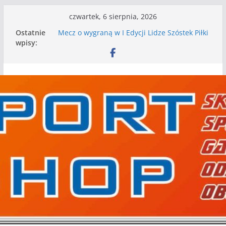
Przejdź
czwartek, 6 sierpnia, 2026
do
Ostatnie
Mecz o wygraną w I Edycji Lidze Szóstek Piłki
treści
wpisy:
Nożnej
Nasze piłkarskie zespoły w toku przygotowań
do sezonu. Kolejne gry kontrolne przed nimi
Kolejne gry kontrolne naszych piłkarskich
zespołów za nami
WKS wygrywa pierwszą edycję Ligi Szóstek w
Gwdzie Wielkiej
I mamy kolejne gry kontrolne, piłkarskie
granie przed nami