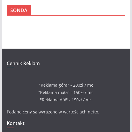
c
SONDA
h
i
w
a
Cennik Reklam
"Reklama góra" - 200zł / mc
"Reklama mała" - 150zł / mc
"Reklama dół" - 150zł / mc
Podane ceny są wyrażone w wartościach netto.
Kontakt