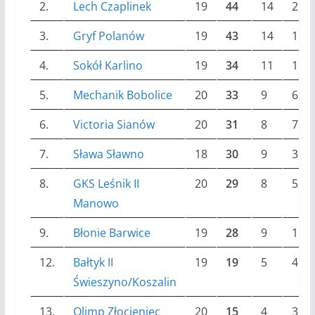
2.
Lech Czaplinek
19
44
14
2
3.
Gryf Polanów
19
43
14
1
4.
Sokół Karlino
19
34
11
1
5.
Mechanik Bobolice
20
33
9
6
6.
Victoria Sianów
20
31
8
7
7.
Sława Sławno
18
30
9
3
8.
GKS Leśnik II
20
29
8
5
Manowo
9.
Błonie Barwice
19
28
9
1
12.
Bałtyk II
19
19
5
4
Świeszyno/Koszalin
13.
Olimp Złocieniec
20
15
4
3