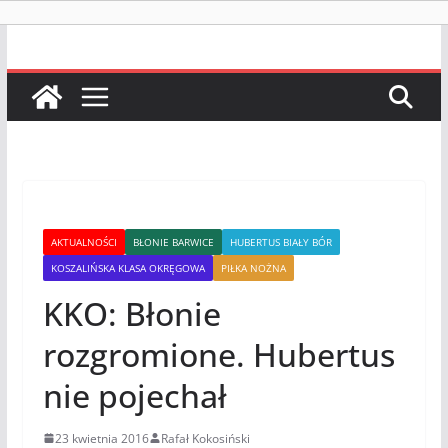
AKTUALNOŚCI
BŁONIE BARWICE
HUBERTUS BIAŁY BÓR
KOSZALIŃSKA KLASA OKRĘGOWA
PIŁKA NOŻNA
KKO: Błonie
rozgromione. Hubertus
nie pojechał
23 kwietnia 2016
Rafał Kokosiński