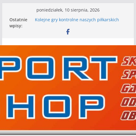
Przejdź
poniedziałek, 10 sierpnia, 2026
do
Nasze piłkarskie zespoły w toku przygotowań
Ostatnie
do sezonu. Kolejne gry kontrolne przed nimi
treści
wpisy:
Kolejne gry kontrolne naszych piłkarskich
zespołów za nami
WKS wygrywa pierwszą edycję Ligi Szóstek w
Gwdzie Wielkiej
I mamy kolejne gry kontrolne, piłkarskie
granie przed nami
Mecz o wygraną w I Edycji Lidze Szóstek Piłki
Nożnej