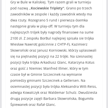
Gry w Bule w Kaliskiej. Tym razem grali w turnieju
pod nazwą ,,
Kociewskie Triplety''.
Grano po trzech
zawodników w zespole i każdy zawodnik wtedy ma
dwa rzuty. Rozegrano 5 rund i pierwsza ósemka
następnie grała w play-off. W turnieju tym dla
najlepszych trójek były nagrody finansowe na sume
2100 zł. Z zespołu BorBul najlepiej spisała sie trójka
Wiesław Nawrot( gościnnie z CHTP-F), Kazimierz
Skowroński oraz Janusz Korniowski, którzy uplasowali
się na piętnastej pozycji na 22 trójki. Na szesnastej
pozycji była trójka Arkadiusz Glanc, Katarzyna Kotus
oraz gość z Niemiec Manfred Illmer, który w tym
czasie był w Gminie Szczecinek na wymianie
pomiedzy gminami Szczecinek a Gellersen. Na
osiemnastej pozycji była trójka Aleksandra Witt-Reiss,
adwiga Kowalczyk oraz Waldemar Schulz. Dwudziesta
drugą pozycje zajęli Barbara Skowrońska, Bogumiła
Śpiewanek oraz Rafał Glanc.