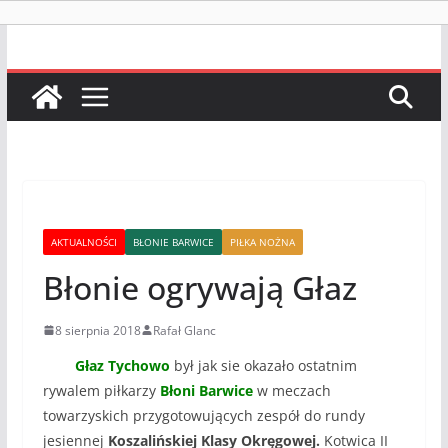
AKTUALNOŚCI
BŁONIE BARWICE
PIŁKA NOŻNA
Błonie ogrywają Głaz
8 sierpnia 2018
Rafał Glanc
Głaz Tychowo
był jak sie okazało ostatnim
rywalem piłkarzy
Błoni Barwice
w meczach
towarzyskich przygotowujących zespół do rundy
jesiennej
Koszalińskiej Klasy Okręgowej.
Kotwica II