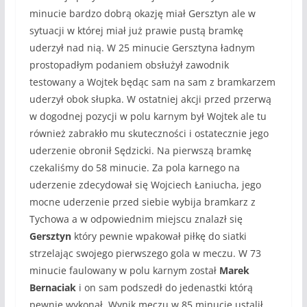
minucie bardzo dobrą okazję miał Gersztyn ale w
sytuacji w której miał już prawie pustą bramkę
uderzył nad nią. W 25 minucie Gersztyna ładnym
prostopadłym podaniem obsłużył zawodnik
testowany a Wojtek będąc sam na sam z bramkarzem
uderzył obok słupka. W ostatniej akcji przed przerwą
w dogodnej pozycji w polu karnym był Wojtek ale tu
również zabrakło mu skuteczności i ostatecznie jego
uderzenie obronił Sędzicki. Na pierwszą bramkę
czekaliśmy do 58 minucie. Za pola karnego na
uderzenie zdecydował się Wojciech Łaniucha, jego
mocne uderzenie przed siebie wybija bramkarz z
Tychowa a w odpowiednim miejscu znalazł się
Gersztyn
który pewnie wpakował piłkę do siatki
strzelając swojego pierwszego gola w meczu. W 73
minucie faulowany w polu karnym został
Marek
Bernaciak
i on sam podszedł do jedenastki którą
pewnie wykonał. Wynik meczu w 85 minucie ustalił