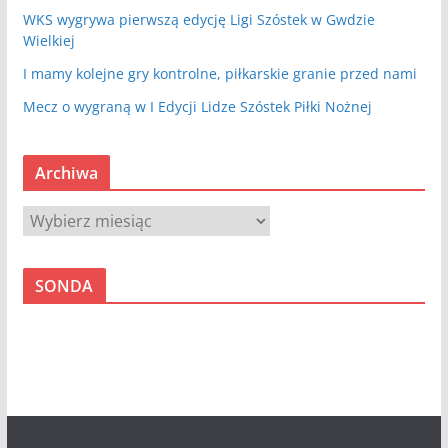
WKS wygrywa pierwszą edycję Ligi Szóstek w Gwdzie
Wielkiej
I mamy kolejne gry kontrolne, piłkarskie granie przed nami
Mecz o wygraną w I Edycji Lidze Szóstek Piłki Nożnej
Archiwa
A
r
c
SONDA
h
i
w
a