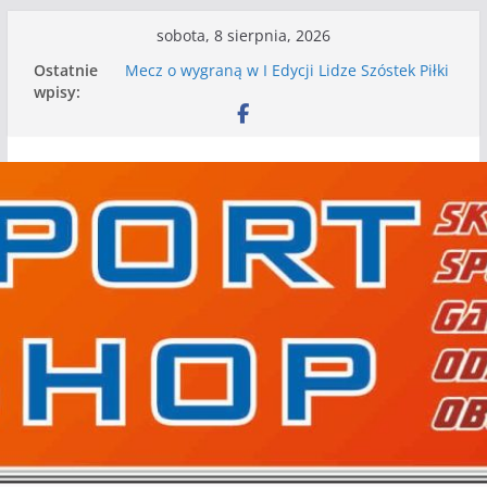
Przejdź
sobota, 8 sierpnia, 2026
do
Ostatnie
Mecz o wygraną w I Edycji Lidze Szóstek Piłki
treści
wpisy:
Nożnej
Nasze piłkarskie zespoły w toku przygotowań
do sezonu. Kolejne gry kontrolne przed nimi
Kolejne gry kontrolne naszych piłkarskich
zespołów za nami
WKS wygrywa pierwszą edycję Ligi Szóstek w
Gwdzie Wielkiej
I mamy kolejne gry kontrolne, piłkarskie
granie przed nami