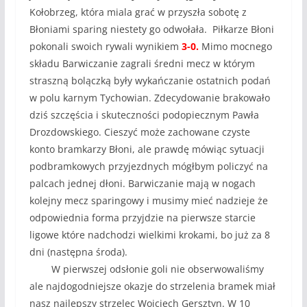
Kołobrzeg, która miala grać w przyszła sobotę z
Błoniami sparing niestety go odwołała. Piłkarze Błoni
pokonali swoich rywali wynikiem
3-0.
Mimo mocnego
składu Barwiczanie zagrali średni mecz w którym
straszną bolączką były wykańczanie ostatnich podań
w polu karnym Tychowian. Zdecydowanie brakowało
dziś szczęścia i skuteczności podopiecznym Pawła
Drozdowskiego. Cieszyć może zachowane czyste
konto bramkarzy Błoni, ale prawdę mówiąc sytuacji
podbramkowych przyjezdnych mógłbym policzyć na
palcach jednej dłoni. Barwiczanie mają w nogach
kolejny mecz sparingowy i musimy mieć nadzieje że
odpowiednia forma przyjdzie na pierwsze starcie
ligowe które nadchodzi wielkimi krokami, bo już za 8
dni (następna środa).
W pierwszej odsłonie goli nie obserwowaliśmy
ale najdogodniejsze okazje do strzelenia bramek miał
nasz najlepszy strzelec Wojciech Gersztyn. W 10