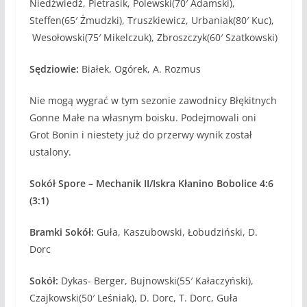
Niedźwiedź, Pietrasik, Polewski(70′ Adamski),
Steffen(65′ Żmudzki), Truszkiewicz, Urbaniak(80′ Kuc),
Wesołowski(75′ Mikelczuk), Zbroszczyk(60′ Szatkowski)
Sędziowie:
Białek, Ogórek, A. Rozmus
Nie mogą wygrać w tym sezonie zawodnicy Błękitnych
Gonne Małe na własnym boisku. Podejmowali oni
Grot Bonin i niestety już do przerwy wynik został
ustalony.
Sokół Spore – Mechanik II/Iskra Kłanino Bobolice 4:6
(3:1)
Bramki Sokół:
Guła, Kaszubowski, Łobudziński, D.
Dorc
Sokół:
Dykas- Berger, Bujnowski(55′ Kałaczyński),
Czajkowski(50′ Leśniak), D. Dorc, T. Dorc, Guła