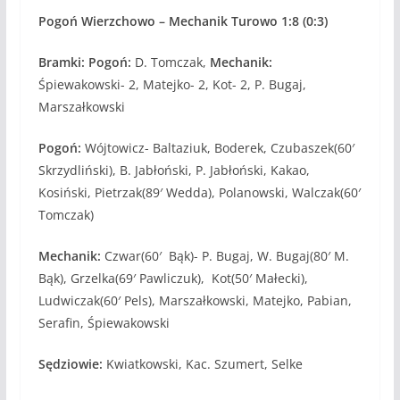
Pogoń Wierzchowo – Mechanik Turowo 1:8 (0:3)
Bramki: Pogoń:
D. Tomczak,
Mechanik:
Śpiewakowski- 2, Matejko- 2, Kot- 2, P. Bugaj,
Marszałkowski
Pogoń:
Wójtowicz- Baltaziuk, Boderek, Czubaszek(60′
Skrzydliński), B. Jabłoński, P. Jabłoński, Kakao,
Kosiński, Pietrzak(89′ Wedda), Polanowski, Walczak(60′
Tomczak)
Mechanik:
Czwar(60′ Bąk)- P. Bugaj, W. Bugaj(80′ M.
Bąk), Grzelka(69′ Pawliczuk), Kot(50′ Małecki),
Ludwiczak(60′ Pels), Marszałkowski, Matejko, Pabian,
Serafin, Śpiewakowski
Sędziowie:
Kwiatkowski, Kac. Szumert, Selke