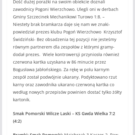
Dość dużej porażki na swoim obiekcie doznali
zawodnicy Pogoni Wierzchowo. Ulegli oni w derbach
Gminy Szczecinek Mechanikowi Turowo 1:8. –
Niestety brak bramkarza daje się nam we znaki-
powiedział prezes klubu Pogoń Wierzchowo Krzysztof
Świdziński- Bez obsadzenia tej pozycji nie jesteśmy
równym partnerem dla zespołów z którymi gramy-
dodał prezes. Wiele kontrowersji przyniosła również
czerwona kartka uzyskana w 86 minucie przez
Bogusława Jabłońskiego. Za rękę w polu karnym
zespół został podwójnie ukarany. Podyktowano rzut
karny oraz zawodnika ukarano czerwoną kartka co
według nowych przepisów powinien dostać tylko żółty
kartonik.
Smak Pomorski Wilcze Laski – KS Gwda Wielka 7:2
(4:2)
Bramki: Smak Pomorski:
Majchrzak-3,Kaczor-2, Paw.