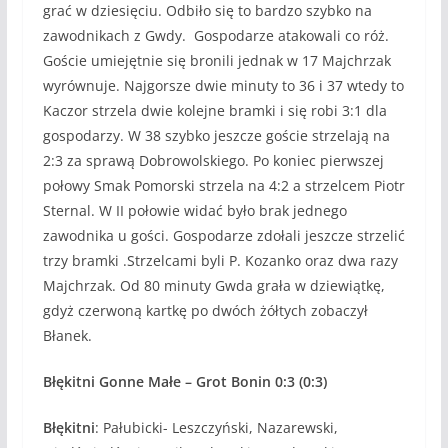
grać w dziesięciu. Odbiło się to bardzo szybko na
zawodnikach z Gwdy. Gospodarze atakowali co róż.
Goście umiejętnie się bronili jednak w 17 Majchrzak
wyrównuje. Najgorsze dwie minuty to 36 i 37 wtedy to
Kaczor strzela dwie kolejne bramki i się robi 3:1 dla
gospodarzy. W 38 szybko jeszcze goście strzelają na
2:3 za sprawą Dobrowolskiego. Po koniec pierwszej
połowy Smak Pomorski strzela na 4:2 a strzelcem Piotr
Sternal. W II połowie widać było brak jednego
zawodnika u gości. Gospodarze zdołali jeszcze strzelić
trzy bramki .Strzelcami byli P. Kozanko oraz dwa razy
Majchrzak. Od 80 minuty Gwda grała w dziewiątkę,
gdyż czerwoną kartkę po dwóch żółtych zobaczył
Błanek.
Błękitni Gonne Małe – Grot Bonin 0:3 (0:3)
Błękitni
: Pałubicki- Leszczyński, Nazarewski,