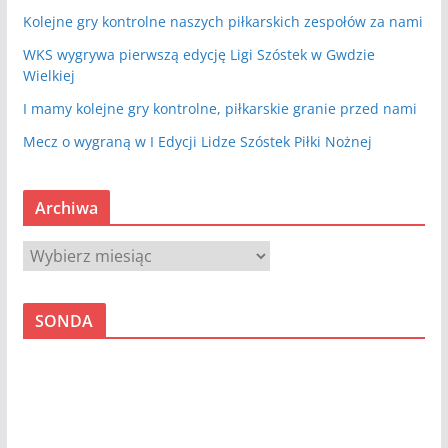
Kolejne gry kontrolne naszych piłkarskich zespołów za nami
WKS wygrywa pierwszą edycję Ligi Szóstek w Gwdzie
Wielkiej
I mamy kolejne gry kontrolne, piłkarskie granie przed nami
Mecz o wygraną w I Edycji Lidze Szóstek Piłki Nożnej
Archiwa
A
r
c
SONDA
h
i
w
a