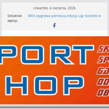
Przejdź
czwartek, 6 sierpnia, 2026
do
Ostatnie
WKS wygrywa pierwszą edycję Ligi Szóstek w
treści
wpisy:
Gwdzie Wielkiej
I mamy kolejne gry kontrolne, piłkarskie
granie przed nami
Mecz o wygraną w I Edycji Lidze Szóstek Piłki
Nożnej
Nasze piłkarskie zespoły w toku przygotowań
do sezonu. Kolejne gry kontrolne przed nimi
Kolejne gry kontrolne naszych piłkarskich
zespołów za nami