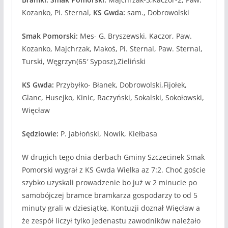
Kozanko, Pi. Sternal,
KS Gwda:
sam., Dobrowolski
Smak Pomorski:
Mes- G. Bryszewski, Kaczor, Paw.
Kozanko, Majchrzak, Makoś, Pi. Sternal, Paw. Sternal,
Turski, Węgrzyn(65′ Syposz),Zieliński
KS Gwda:
Przybyłko- Błanek, Dobrowolski,Fijołek,
Glanc, Husejko, Kinic, Raczyński, Sokalski, Sokołowski,
Więcław
Sędziowie:
P. Jabłoński, Nowik, Kiełbasa
W drugich tego dnia derbach Gminy Szczecinek Smak
Pomorski wygrał z KS Gwda Wielka az 7:2. Choć goście
szybko uzyskali prowadzenie bo już w 2 minucie po
samobójczej bramce bramkarza gospodarzy to od 5
minuty grali w dziesiątkę. Kontuzji doznał Więcław a
że zespół liczył tylko jedenastu zawodników należało