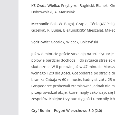
KS Gwda Wielka:
Przybyłko- Bagiński, Błanek, Kini
Dobrowolski, A. Marusiak
Mechanik:
Bąk- W. Bugaj, Czapla, Górka(46′ Pels)
Grzelka), P. Bugaj, Bieguński(85′ Mieszała), Małec
Sędziowie:
Gocałek, Więcek, Bolczyński
Już w 8 minucie goście strzelają na 1:0. Sytuac
połowie bardziej dochodzili do sytuacji strzele
skutecznie. W II połowie już w 47 minucie Marsz
wolnego i 2:0 dla gości. Gospodarze po stracie d
bramka Cabaja w 60 minucie. Ładny strzał z 25 me
Gospodarze próbowali zremisować jednak nie mo
przeprowadzał akcje, które mogły zakończyć si
zespołów. Kolejne trzy punkty gości umocniły ich 
Gryf Bonin – Pogoń Wierzchowo 5:0 (2:0)