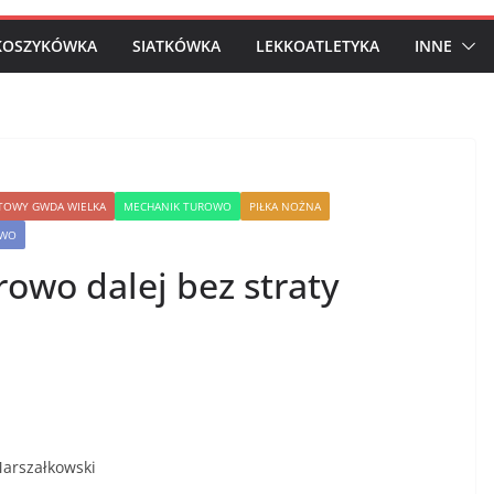
KOSZYKÓWKA
SIATKÓWKA
LEKKOATLETYKA
INNE
TOWY GWDA WIELKA
MECHANIK TUROWO
PIŁKA NOŻNA
OWO
owo dalej bez straty
arszałkowski