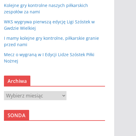
Kolejne gry kontrolne naszych piłkarskich
zespołów za nami
WKS wygrywa pierwszą edycję Ligi Szóstek w
Gwdzie Wielkiej
I mamy kolejne gry kontrolne, piłkarskie granie
przed nami
Mecz o wygraną w I Edycji Lidze Szóstek Piłki
Nożnej
Archiwa
A
r
c
SONDA
h
i
w