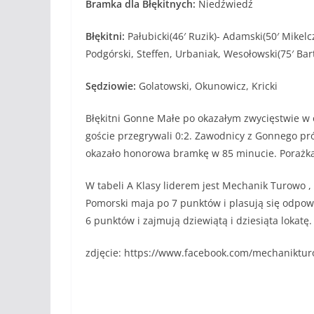
Bramka dla Błękitnych:
Niedźwiedź
Błękitni:
Pałubicki(46′ Ruzik)- Adamski(50′ Mikelc
Podgórski, Steffen, Urbaniak, Wesołowski(75′ Bar
Sędziowie:
Golatowski, Okunowicz, Kricki
Błękitni Gonne Małe po okazałym zwycięstwie w 
goście przegrywali 0:2. Zawodnicy z Gonnego prób
okazało honorowa bramkę w 85 minucie. Porażka 
W tabeli A Klasy liderem jest Mechanik Turowo , 
Pomorski maja po 7 punktów i plasują się odpowi
6 punktów i zajmują dziewiątą i dziesiąta loka
zdjęcie: https://www.facebook.com/mechaniktu