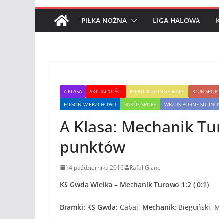
PIŁKA NOŻNA
LIGA HALOWA
A KLASA
AKTUALNOŚCI
BŁĘKITNI GONNE MAŁE
KLUB SPOR
POGOŃ WIERZCHOWO
SOKÓŁ SPORE
WRZOS BORNE SULIN
A Klasa: Mechanik Tur
punktów
14 października 2016
Rafał Glanc
KS Gwda Wielka – Mechanik Turowo 1:2 ( 0:1)
Bramki: KS Gwda:
Cabaj,
Mechanik:
Bieguński, M