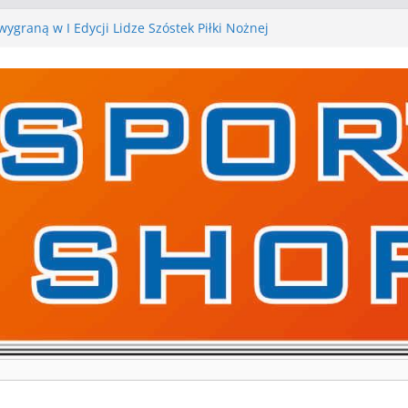
ygraną w I Edycji Lidze Szóstek Piłki Nożnej
iłkarskie zespoły w toku przygotowań do sezonu.
 gry kontrolne przed nimi
 gry kontrolne naszych piłkarskich zespołów za nami
rywa pierwszą edycję Ligi Szóstek w Gwdzie
kolejne gry kontrolne, piłkarskie granie przed nami