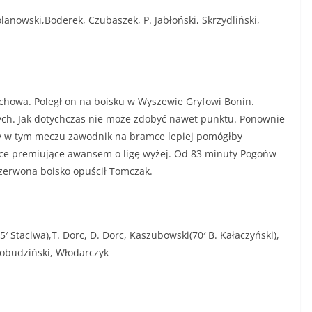
olanowski,Boderek, Czubaszek, P. Jabłoński, Skrzydliński,
chowa. Poległ on na boisku w Wyszewie Gryfowi Bonin.
nych. Jak dotychczas nie może zdobyć nawet punktu. Ponownie
cy w tym meczu zawodnik na bramce lepiej pomógłby
ejsce premiujące awansem o ligę wyżej. Od 83 minuty Pogońw
 czerwona boisko opuścił Tomczak.
′ Staciwa),T. Dorc, D. Dorc, Kaszubowski(70′ B. Kałaczyński),
,Łobudziński, Włodarczyk