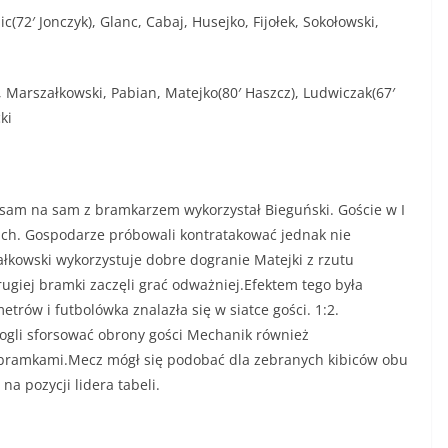
c(72′ Jonczyk), Glanc, Cabaj, Husejko, Fijołek, Sokołowski,
, Marszałkowski, Pabian, Matejko(80′ Haszcz), Ludwiczak(67′
ki
ję sam na sam z bramkarzem wykorzystał Bieguński. Goście w I
ckich. Gospodarze próbowali kontratakować jednak nie
ałkowski wykorzystuje dobre dogranie Matejki z rzutu
rugiej bramki zaczęli grać odważniej.Efektem tego była
trów i futbolówka znalazła się w siatce gości. 1:2.
gli sforsować obrony gości Mechanik również
ę bramkami.Mecz mógł się podobać dla zebranych kibiców obu
na pozycji lidera tabeli.