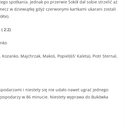
ego spotkania. Jednak po przerwie Sokół dał sobie strzelić aż
 mecz w dziewiątkę gdyż czerwonymi kartkami ukarani zostali
łte).
( 2:2)
anko
. Kozanko, Majchrzak, Makoś, Popiel(65′ Kaleta), Piotr Sternal,
spodarzami i niestety się nie udało nawet ugrać jednego
 gospodarzy w 86 minucie. Niestety wyprawa do Bukówka