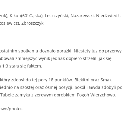
zuk), Kikun(60′ Gąska), Leszczyński, Nazarewski, Niedźwiedź,
tosiewicz), Zbroszczyk
ostatnim spotkaniu doznało porażki. Niestety juz do przerwy
owali zmniejszyć wynik jednak dopiero strzelili jak się
1:3 stała się faktem.
który zdobył do tej pory 18 punktów. Błękitni oraz Smak
ednio na szóstej oraz ósmej pozycji. Sokół i Gwda zdobyli po
tę. Tabelę zamyka z zerowym dorobkiem Pogoń Wierzchowo.
rowo/photos