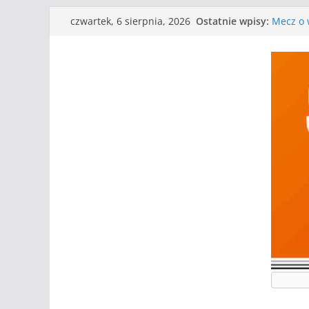
Przejdź
Ostatnie wpisy:
Mecz o w
czwartek, 6 sierpnia, 2026
do
Nasze p
Kolejne
treści
Kolejne
WKS wyg
Wielkiej
I mamy 