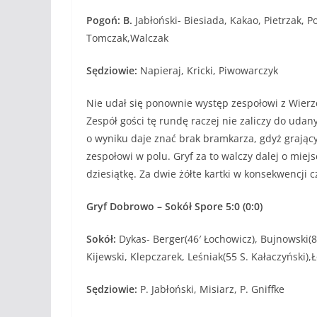
Pogoń: B.
Jabłoński- Biesiada, Kakao, Pietrzak, P
Tomczak,Walczak
Sędziowie:
Napieraj, Kricki, Piwowarczyk
Nie udał się ponownie występ zespołowi z Wierz
Zespół gości tę rundę raczej nie zaliczy do uda
o wyniku daje znać brak bramkarza, gdyż grają
zespołowi w polu. Gryf za to walczy dalej o mi
dziesiątkę. Za dwie żółte kartki w konsekwencji
Gryf Dobrowo – Sokół Spore 5:0 (0:0)
Sokół:
Dykas- Berger(46′ Łochowicz), Bujnowski(85
Kijewski, Klepczarek, Leśniak(55 S. Kałaczyński)
Sędziowie:
P. Jabłoński, Misiarz, P. Gniffke