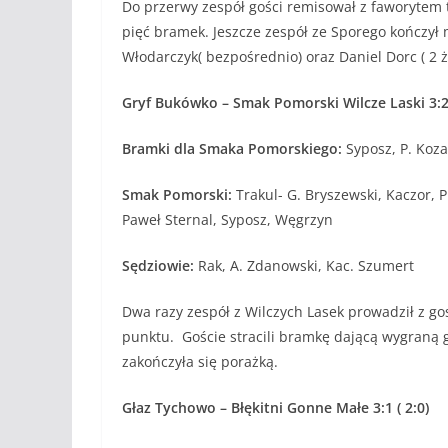
Do przerwy zespół gości remisował z faworytem t
pięć bramek. Jeszcze zespół ze Sporego kończył
Włodarczyk( bezpośrednio) oraz Daniel Dorc ( 2 żó
Gryf Bukówko – Smak Pomorski Wilcze Laski 3:2 
Bramki dla Smaka Pomorskiego:
Syposz, P. Koz
Smak Pomorski:
Trakul- G. Bryszewski, Kaczor, P
Paweł Sternal, Syposz, Węgrzyn
Sędziowie:
Rak, A. Zdanowski, Kac. Szumert
Dwa razy zespół z Wilczych Lasek prowadził z go
punktu. Goście stracili bramkę dającą wygraną
zakończyła się porażką.
Głaz Tychowo – Błękitni Gonne Małe 3:1 ( 2:0)