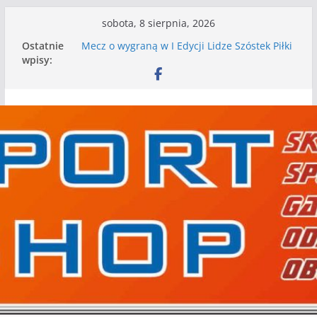
Przejdź
sobota, 8 sierpnia, 2026
do
Ostatnie
Mecz o wygraną w I Edycji Lidze Szóstek Piłki
treści
wpisy:
Nożnej
Nasze piłkarskie zespoły w toku przygotowań
do sezonu. Kolejne gry kontrolne przed nimi
Kolejne gry kontrolne naszych piłkarskich
zespołów za nami
WKS wygrywa pierwszą edycję Ligi Szóstek w
Gwdzie Wielkiej
I mamy kolejne gry kontrolne, piłkarskie
granie przed nami