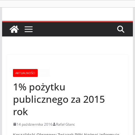
AKTUALNOŚCI
INNE
1% pożytku
publicznego za 2015
rok
14 października 2016
Rafał Glanc
Koszaliński Okręgowy Związek Piłki Nożnej informuje,