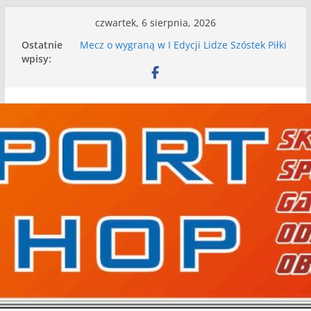
Przejdź
czwartek, 6 sierpnia, 2026
do
Ostatnie
Mecz o wygraną w I Edycji Lidze Szóstek Piłki
treści
wpisy:
Nożnej
Nasze piłkarskie zespoły w toku przygotowań
do sezonu. Kolejne gry kontrolne przed nimi
Kolejne gry kontrolne naszych piłkarskich
zespołów za nami
WKS wygrywa pierwszą edycję Ligi Szóstek w
Gwdzie Wielkiej
I mamy kolejne gry kontrolne, piłkarskie
granie przed nami