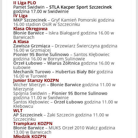
II Liga PLO
Pamet Świdwin –
STLA Kacper Sport Szczecinek
godzina 17.00 w Swidwinie
IV Liga
MKP Szczecinek
– Gryf Kamień Pomorski godzina
16.00 stadion OsiR w Szczecinku
Klasa Okręgowa
Błonie Barwice
– Iskra Białogard godzina 16.00 w
Barwicach
A Klasa
Zawisza Grzmiąca
– Drzewiarz Świerczyna godzina
16.00 w Grzmiącej
Pionier 95 Borne Sulinowo
– Santos Kłębowiec
godzina 16.00 w Bornym Sulinowie
Orzeł Łubowo – Wiarus Żółtnica
godzina 16.00 w
Łubowie
Mechanik Turowo – Hubertus Biały Bór
godzina
16.00 w Turowie
Junior Starszy KOZPN
Wicher Mierzyn –
Błonie Barwice
godzina 11.00 w
Mierzynie
Spójnia Świdwin –
Pionier 95 Borne Sulinowo
godzina 11.00 w Świdwinie
Santos Kłębowiec –
Orzeł Łubowo
godzina 11.00 w
Kłebowcu
WLT
AP Szczecinek
– Żaki Szczecin godzina 11.00 w
Szczecinku
Trampkarz KOZPN
Błonie Barwice
– MUKS Orzeł 2010 Wałcz godzina
13.00 w Barwicach
Młodzik KOZPN