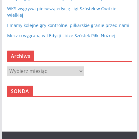
WKS wygrywa pierwszą edycję Ligi Szóstek w Gwdzie
Wielkiej
I mamy kolejne gry kontrolne, piłkarskie granie przed nami
Mecz o wygraną w I Edycji Lidze Szóstek Piłki Nożnej
Archiwa
A
r
c
SONDA
h
i
w
a