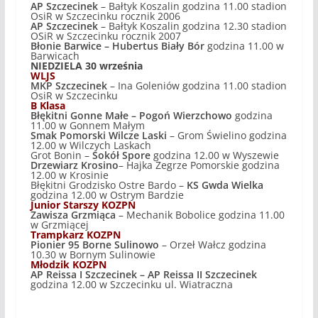
AP Szczecinek
– Bałtyk Koszalin godzina 11.00 stadion
OsiR w Szczecinku rocznik 2006
AP Szczecinek
– Bałtyk Koszalin godzina 12.30 stadion
OSiR w Szczecinku rocznik 2007
Błonie Barwice – Hubertus Biały Bór
godzina 11.00 w
Barwicach
NIEDZIELA 30 września
WLJS
MKP Szczecinek
– Ina Goleniów godzina 11.00 stadion
OsiR w Szczecinku
B Klasa
Błękitni Gonne Małe – Pogoń Wierzchowo
godzina
11.00 w Gonnem Małym
Smak Pomorski Wilcze Laski
– Grom Świelino godzina
12.00 w Wilczych Laskach
Grot Bonin –
Sokół Spore
godzina 12.00 w Wyszewie
Drzewiarz Krosino
– Hajka Zegrze Pomorskie godzina
12.00 w Krosinie
Błękitni Grodzisko Ostre Bardo –
KS Gwda Wielka
godzina 12.00 w Ostrym Bardzie
Junior Starszy KOZPN
Zawisza Grzmiąca
– Mechanik Bobolice godzina 11.00
w Grzmiącej
Trampkarz KOZPN
Pionier 95 Borne Sulinowo
– Orzeł Wałcz godzina
10.30 w Bornym Sulinowie
Młodzik KOZPN
AP Reissa I Szczecinek – AP Reissa II Szczecinek
godzina 12.00 w Szczecinku ul. Wiatraczna