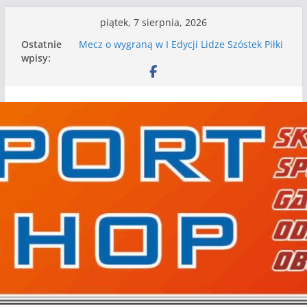
Przejdź
piątek, 7 sierpnia, 2026
do
Ostatnie
Mecz o wygraną w I Edycji Lidze Szóstek Piłki
treści
wpisy:
Nożnej
Nasze piłkarskie zespoły w toku przygotowań
do sezonu. Kolejne gry kontrolne przed nimi
Kolejne gry kontrolne naszych piłkarskich
zespołów za nami
WKS wygrywa pierwszą edycję Ligi Szóstek w
Gwdzie Wielkiej
I mamy kolejne gry kontrolne, piłkarskie
granie przed nami