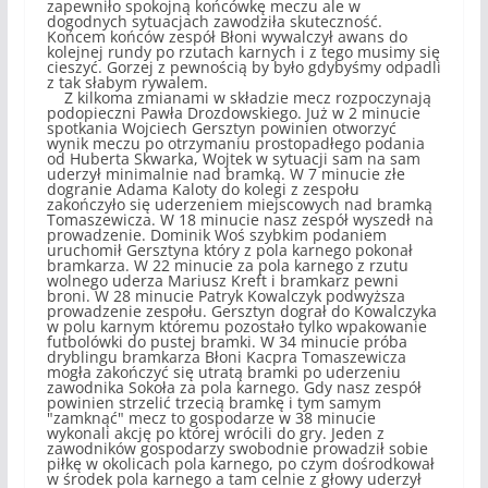
zapewniło spokojną końcówkę meczu ale w
dogodnych sytuacjach zawodziła skuteczność.
Końcem końców zespół Błoni wywalczył awans do
kolejnej rundy po rzutach karnych i z tego musimy się
cieszyć. Gorzej z pewnością by było gdybyśmy odpadli
z tak słabym rywalem.
Z kilkoma zmianami w składzie mecz rozpoczynają
podopieczni Pawła Drozdowskiego. Już w 2 minucie
spotkania Wojciech Gersztyn powinien otworzyć
wynik meczu po otrzymaniu prostopadłego podania
od Huberta Skwarka, Wojtek w sytuacji sam na sam
uderzył minimalnie nad bramką. W 7 minucie złe
dogranie Adama Kaloty do kolegi z zespołu
zakończyło się uderzeniem miejscowych nad bramką
Tomaszewicza. W 18 minucie nasz zespół wyszedł na
prowadzenie. Dominik Woś szybkim podaniem
uruchomił Gersztyna który z pola karnego pokonał
bramkarza. W 22 minucie za pola karnego z rzutu
wolnego uderza Mariusz Kreft i bramkarz pewni
broni. W 28 minucie Patryk Kowalczyk podwyższa
prowadzenie zespołu. Gersztyn dograł do Kowalczyka
w polu karnym któremu pozostało tylko wpakowanie
futbolówki do pustej bramki. W 34 minucie próba
dryblingu bramkarza Błoni Kacpra Tomaszewicza
mogła zakończyć się utratą bramki po uderzeniu
zawodnika Sokoła za pola karnego. Gdy nasz zespół
powinien strzelić trzecią bramkę i tym samym
"zamknąć" mecz to gospodarze w 38 minucie
wykonali akcję po której wrócili do gry. Jeden z
zawodników gospodarzy swobodnie prowadził sobie
piłkę w okolicach pola karnego, po czym dośrodkował
w środek pola karnego a tam celnie z głowy uderzył