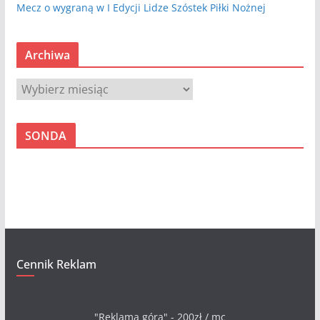
Mecz o wygraną w I Edycji Lidze Szóstek Piłki Nożnej
Archiwa
A
r
c
SONDA
h
i
w
a
Cennik Reklam
"Reklama góra" - 200zł / mc