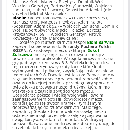
Mariusz Kreft, Mateusz Przybysz, Dominik Woś,
Wojciech Gersztyn, Bartosz Krzyżanowski, Wojciech
Łaniucha, Hubert Skwarek, Sebastian Adamiak (nie
strzelił) i Michał Markiewicz
Błonie:
Kacper Tomaszewicz – Łukasz Zbroszczyk,
Mariusz Kreft, Mateusz Przybysz, Adam Kalota
(Sebastian Adamiak 52') – Wojciech Łaniucha, Dominik
Woś, Hubert Skwarek, Maciej Telążka (Bartosz
Krzyżanowski 58') – Wojciech Gersztyn, Patryk
Kowalczyk (Michał Markiewicz 68')
Dopiero po rzutach karnych zespół
Błoni Barwice
zapewnił sobie awans do
IV rundy Pucharu Polski
KOZPN.
W środowym meczu w którym
Sokół
Suliszewo
mierzył się z naszą drużyną emocji z
pewnością nie brakowało. W regulaminowym czasie
gry padł wynik remisowy
3-3.
W efekcie tego o losach
tego meczu decydowały rzuty karne które lepiej
wykonywali nasi piłkarze, zwyciężając ostatecznie w
jedenastkach
9-8.
Prawda jest taka że Barwiczanie w
regulaminowym czasie gry powinni zapewnić sobie
awans do kolejnej rundy. Z przebiegu gry spotkanie
było z lekką przewagą naszej drużyny, która mimo
wszystko nie zagrała zbyt dobrego meczu.
Gospodarze pokazali wielką wolę walki i swoim
zaangażowaniem potrafili odwrócić losy meczu
odrabiając stratę dwóch bramek i tym samym
doprowadzając do rzutów karnych. Mało tego,
zawodnicy Sokoła zdominowali końcówkę meczu i
ostatecznie mogli przechylić szalę zwycięstwa na
swoją korzyść w ostatnich minutach. W drugiej
połowie Barwiczanie mieli również dobre sytuację do
strzelenia kolejnych bramek co by raczej już