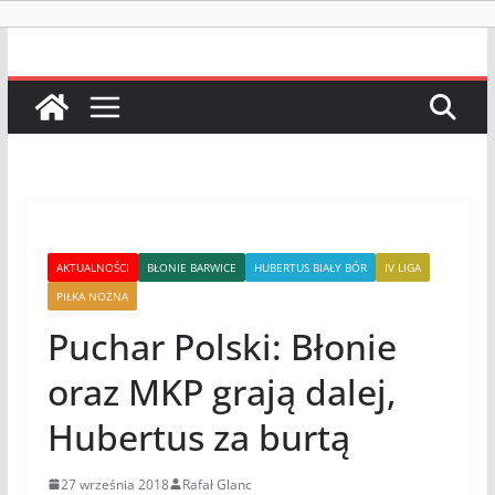
AKTUALNOŚCI
BŁONIE BARWICE
HUBERTUS BIAŁY BÓR
IV LIGA
PIŁKA NOŻNA
Puchar Polski: Błonie
oraz MKP grają dalej,
Hubertus za burtą
27 września 2018
Rafał Glanc