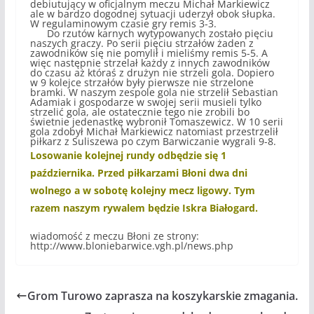
debiutujący w oficjalnym meczu Michał Markiewicz
ale w bardzo dogodnej sytuacji uderzył obok słupka.
W regulaminowym czasie gry remis 3-3.
Do rzutów karnych wytypowanych zostało pięciu
naszych graczy. Po serii pięciu strzałów żaden z
zawodników się nie pomylił i mieliśmy remis 5-5. A
więc następnie strzelał każdy z innych zawodników
do czasu aż któraś z drużyn nie strzeli gola. Dopiero
w 9 kolejce strzałów były pierwsze nie strzelone
bramki. W naszym zespole gola nie strzelił Sebastian
Adamiak i gospodarze w swojej serii musieli tylko
strzelić gola, ale ostatecznie tego nie zrobili bo
świetnie jedenastkę wybronił Tomaszewicz. W 10 serii
gola zdobył Michał Markiewicz natomiast przestrzelił
piłkarz z Suliszewa po czym Barwiczanie wygrali 9-8.
Losowanie kolejnej rundy odbędzie się 1
października. Przed piłkarzami Błoni dwa dni
wolnego a w sobotę kolejny mecz ligowy. Tym
razem naszym rywalem będzie Iskra Białogard.
wiadomość z meczu Błoni ze strony:
http://www.bloniebarwice.vgh.pl/news.php
Grom Turowo zaprasza na koszykarskie zmagania.