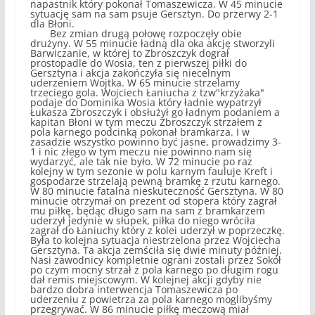
napastnik który pokonał Tomaszewicza. W 45 minucie
sytuację sam na sam psuje Gersztyn. Do przerwy 2-1
dla Błoni.
Bez zmian drugą połowę rozpoczęły obie
drużyny. W 55 minucie ładną dla oka akcję stworzyli
Barwiczanie, w której to Zbroszczyk dograł
prostopadle do Wosia, ten z pierwszej piłki do
Gersztyna i akcja zakończyła się niecelnym
uderzeniem Wojtka. W 65 minucie strzelamy
trzeciego gola. Wojciech Łaniucha z tzw"krzyżaka"
podaje do Dominika Wosia który ładnie wypatrzył
Łukasza Zbroszczyk i obsłużył go ładnym podaniem a
kapitan Błoni w tym meczu Zbroszczyk strzałem z
pola karnego podcinką pokonał bramkarza. I w
zasadzie wszystko powinno być jasne, prowadzimy 3-
1 i nic złego w tym meczu nie powinno nam się
wydarzyć, ale tak nie było. W 72 minucie po raz
kolejny w tym sezonie w polu karnym fauluje Kreft i
gospodarze strzelają pewną bramkę z rzutu karnego.
W 80 minucie fatalna nieskuteczność Gersztyna. W 80
minucie otrzymał on prezent od stopera który zagrał
mu piłkę, będąc długo sam na sam z bramkarzem
uderzył jedynie w słupek, piłka do niego wróciła
zagrał do Łaniuchy który z kolei uderzył w poprzeczkę.
Była to kolejna sytuacja niestrzelona przez Wojciecha
Gersztyna. Ta akcja zemściła się dwie minuty później.
Nasi zawodnicy kompletnie ograni zostali przez Sokół
po czym mocny strzał z pola karnego po długim rogu
dał remis miejscowym. W kolejnej akcji gdyby nie
bardzo dobra interwencja Tomaszewicza po
uderzeniu z powietrza za pola karnego moglibyśmy
przegrywać. W 86 minucie piłkę meczową miał