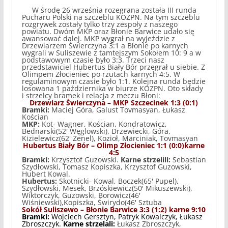
W środę 26 września rozegrana została III runda
Pucharu Polski na szczeblu KOZPN. Na tym szczeblu
rozgrywek zostały tylko trzy zespoły z naszego
powiatu. Dwóm MKP oraz Błonie Barwice udało się
awansować dalej. MKP wygrał na wyjeździe z
Drzewiarzem Świerczyna 3:1 a Błonie po karnych
wygrali w Suliszewie z tamtejszym Sokołem 10: 9 a w
podstawowym czasie było 3:3. Trzeci nasz
przedstawiciel Hubertus Biały Bór przegrał u siebie. Z
Olimpem Złocieniec po rzutach karnych 4:5. W
regulaminowym czasie było 1:1. Kolejna runda będzie
losowana 1 października w biurze KOZPN. Oto składy
i strzelcy bramek i relacja z meczu Błoni:
Drzewiarz Świerczyna – MKP Szczecinek 1:3 (0:1)
Bramki:
Maciej Góra, Galust Tovmasyan, Łukasz
Kościan
MKP:
Kot- Wagner, Kościan, Kondratowicz,
Bednarski(52' Węglowski), Drzewiecki, Góra,
Kizielewicz(62' Zenel), Kozioł, Marciniak, Tovmasyan
Hubertus Biały Bór – Olimp Złocieniec 1:1 (0:0)karne
4:5
Bramki:
Krzysztof Guzowski.
Karne strzelili:
Sebastian
Szydłowski, Tomasz Kopiszka, Krzysztof Guzowski,
Hubert Kowal.
Hubertus:
Skotnicki- Kowal, Boczek(65' Pupel),
Szydłowski, Mesek, Brzóskiewicz(50' Mikuszewski),
Wiktorczyk, Guzowski, Borowicz(46'
Wiśniewski),Kopiszka, Świrydo(46' Sztuba
Sokół Suliszewo – Błonie Barwice 3:3 (1:2) karne 9:10
Bramki:
Wojciech Gersztyn, Patryk Kowalczyk, Łukasz
Zbroszczyk.
Karne strzelali:
Łukasz Zbroszczyk,