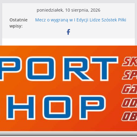
Przejdź
poniedziałek, 10 sierpnia, 2026
do
Ostatnie
Mecz o wygraną w I Edycji Lidze Szóstek Piłki
treści
wpisy:
Nożnej
Nasze piłkarskie zespoły w toku przygotowań
do sezonu. Kolejne gry kontrolne przed nimi
Kolejne gry kontrolne naszych piłkarskich
zespołów za nami
WKS wygrywa pierwszą edycję Ligi Szóstek w
Gwdzie Wielkiej
I mamy kolejne gry kontrolne, piłkarskie
granie przed nami