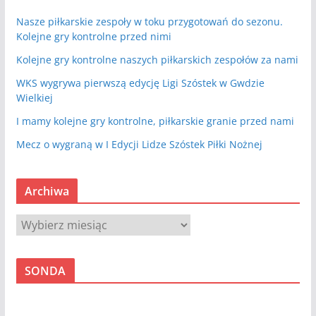
Nasze piłkarskie zespoły w toku przygotowań do sezonu.
Kolejne gry kontrolne przed nimi
Kolejne gry kontrolne naszych piłkarskich zespołów za nami
WKS wygrywa pierwszą edycję Ligi Szóstek w Gwdzie
Wielkiej
I mamy kolejne gry kontrolne, piłkarskie granie przed nami
Mecz o wygraną w I Edycji Lidze Szóstek Piłki Nożnej
Archiwa
A
r
c
SONDA
h
i
w