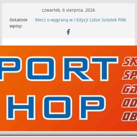
Przejdź
czwartek, 6 sierpnia, 2026
do
Ostatnie
Mecz o wygraną w I Edycji Lidze Szóstek Piłki
treści
wpisy:
Nożnej
Nasze piłkarskie zespoły w toku przygotowań
do sezonu. Kolejne gry kontrolne przed nimi
Kolejne gry kontrolne naszych piłkarskich
zespołów za nami
WKS wygrywa pierwszą edycję Ligi Szóstek w
Gwdzie Wielkiej
I mamy kolejne gry kontrolne, piłkarskie
granie przed nami