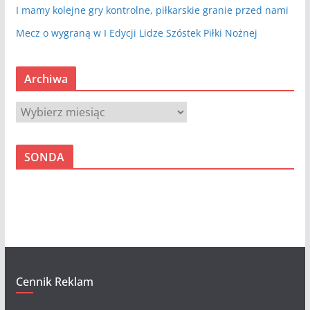
I mamy kolejne gry kontrolne, piłkarskie granie przed nami
Mecz o wygraną w I Edycji Lidze Szóstek Piłki Nożnej
Archiwa
A
r
c
SONDA
h
i
w
a
Cennik Reklam