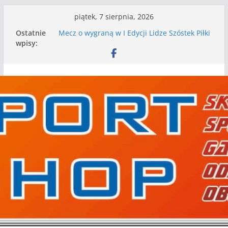
Przejdź
piątek, 7 sierpnia, 2026
do
Ostatnie
Mecz o wygraną w I Edycji Lidze Szóstek Piłki
treści
wpisy:
Nożnej
Nasze piłkarskie zespoły w toku przygotowań
do sezonu. Kolejne gry kontrolne przed nimi
Kolejne gry kontrolne naszych piłkarskich
zespołów za nami
WKS wygrywa pierwszą edycję Ligi Szóstek w
Gwdzie Wielkiej
I mamy kolejne gry kontrolne, piłkarskie
granie przed nami