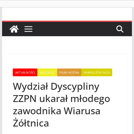
AKTUALNOŚCI
MŁODZIEŻ
PIŁKA NOŻNA
WIARUS ŻÓŁTNICA
Wydział Dyscypliny
ZZPN ukarał młodego
zawodnika Wiarusa
Żółtnica