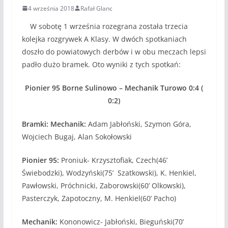
4 września 2018
Rafał Glanc
W sobotę 1 września rozegrana została trzecia
kolejka rozgrywek A Klasy. W dwóch spotkaniach
doszło do powiatowych derbów i w obu meczach lepsi
padło dużo bramek. Oto wyniki z tych spotkań:
Pionier 95 Borne Sulinowo – Mechanik Turowo 0:4 (
0:2)
Bramki: Mechanik:
Adam Jabłoński, Szymon Góra,
Wojciech Bugaj, Alan Sokołowski
Pionier 95:
Proniuk- Krzysztofiak, Czech(46’
Świebodzki), Wodzyński(75’ Szatkowski), K. Henkiel,
Pawłowski, Próchnicki, Zaborowski(60’ Olkowski),
Pasterczyk, Zapotoczny, M. Henkiel(60’ Pacho)
Mechanik:
Kononowicz- Jabłoński, Bieguński(70’