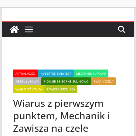
AKTUALNOŚCI
HUBERTUS BIAŁY BÓR
MECHANIK TUROWO
ORZEŁ ŁUBOWO
PIONIER 95 BORNE SULINOWO
PIŁKA NOŻNA
WIARUS ŻÓŁTNICA
ZAWISZA GRZMIĄCA
Wiarus z pierwszym
punktem, Mechanik i
Zawisza na czele