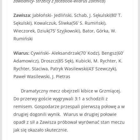
zawodnicy- strzelcy z facebook-Wiarus Żółtnica
)
Zawisza:
Jabłoński- Jedliński, Schab, J. Sękulski(80’ T.
Sękulski), Kowalczuk, Śliwka(56’ S. Rumiński),
Wieczorek, Dziuk(75’ Szyjkowski), Bator, Górka, W.
Rumiński
Wiarus:
Cywiński- Aleksandrzak(70’ Kodz), Bengsz(60’
Adamowicz), Droszcz(85 Sęk), Kubicki, M. Rychter, K.
Rychter, Staciwa, Patryk Wasilewski(43’ Szewczyk),
Paweł Wasilewski, J. Pietras
Dramatyczny mecz obejrzeli kibice w Grzmiącej.
Do przerwy goście wygrywali 3:1 a schodzili z
remisem. Gospodarze przespali pierwszą połowę a w
drugiej dogonili wynik. Wiarus w drugiej połowie
opadł z sił a Zawisza próbował wyrównać stan meczu
jak się okazało skutecznie.