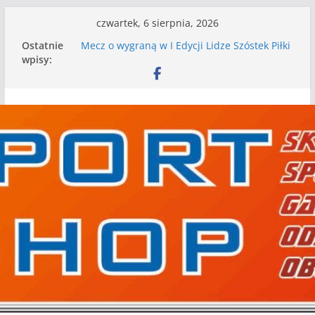
Przejdź
czwartek, 6 sierpnia, 2026
do
Ostatnie
Mecz o wygraną w I Edycji Lidze Szóstek Piłki
treści
wpisy:
Nożnej
Nasze piłkarskie zespoły w toku przygotowań
do sezonu. Kolejne gry kontrolne przed nimi
Kolejne gry kontrolne naszych piłkarskich
zespołów za nami
WKS wygrywa pierwszą edycję Ligi Szóstek w
Gwdzie Wielkiej
I mamy kolejne gry kontrolne, piłkarskie
granie przed nami