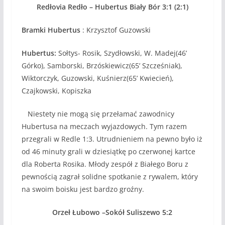
Redłovia Redło – Hubertus Biały Bór 3:1 (2:1)
Bramki Hubertus
: Krzysztof Guzowski
Hubertus:
Sołtys- Rosik, Szydłowski, W. Madej(46’
Górko), Samborski, Brzóskiewicz(65’ Szcześniak),
Wiktorczyk, Guzowski, Kuśnierz(65’ Kwiecień),
Czajkowski, Kopiszka
Niestety nie mogą się przełamać zawodnicy
Hubertusa na meczach wyjazdowych. Tym razem
przegrali w Redle 1:3. Utrudnieniem na pewno było iż
od 46 minuty grali w dziesiątkę po czerwonej kartce
dla Roberta Rosika. Młody zespół z Białego Boru z
pewnością zagrał solidne spotkanie z rywalem, który
na swoim boisku jest bardzo groźny.
Orzeł Łubowo –Sokół Suliszewo 5:2