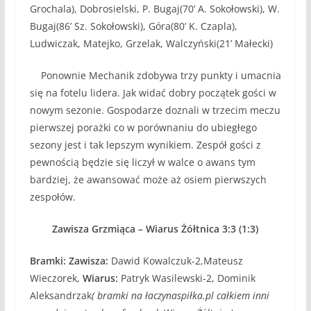
Grochala), Dobrosielski, P. Bugaj(70’ A. Sokołowski), W.
Bugaj(86’ Sz. Sokołowski), Góra(80’ K. Czapla),
Ludwiczak, Matejko, Grzelak, Walczyński(21’ Małecki)
Ponownie Mechanik zdobywa trzy punkty i umacnia
się na fotelu lidera. Jak widać dobry początek gości w
nowym sezonie. Gospodarze doznali w trzecim meczu
pierwszej porażki co w porównaniu do ubiegłego
sezony jest i tak lepszym wynikiem. Zespół gości z
pewnością będzie się liczył w walce o awans tym
bardziej, że awansować może aż osiem pierwszych
zespołów.
Zawisza Grzmiąca – Wiarus Żółtnica 3:3 (1:3)
Bramki: Zawisza:
Dawid Kowalczuk-2,Mateusz
Wieczorek,
Wiarus:
Patryk Wasilewski-2, Dominik
Aleksandrzak
( bramki na łaczynaspiłka.pl całkiem inni