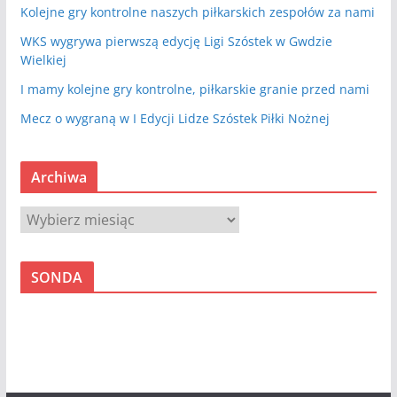
Kolejne gry kontrolne naszych piłkarskich zespołów za nami
WKS wygrywa pierwszą edycję Ligi Szóstek w Gwdzie
Wielkiej
I mamy kolejne gry kontrolne, piłkarskie granie przed nami
Mecz o wygraną w I Edycji Lidze Szóstek Piłki Nożnej
Archiwa
A
r
c
SONDA
h
i
w
a