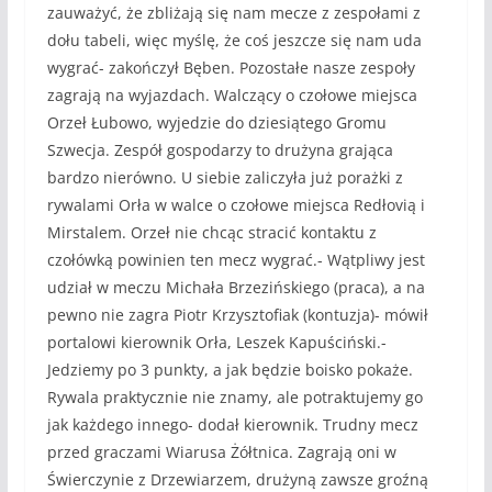
zauważyć, że zbliżają się nam mecze z zespołami z
dołu tabeli, więc myślę, że coś jeszcze się nam uda
wygrać- zakończył Bęben. Pozostałe nasze zespoły
zagrają na wyjazdach. Walczący o czołowe miejsca
Orzeł Łubowo, wyjedzie do dziesiątego Gromu
Szwecja. Zespół gospodarzy to drużyna grająca
bardzo nierówno. U siebie zaliczyła już porażki z
rywalami Orła w walce o czołowe miejsca Redłovią i
Mirstalem. Orzeł nie chcąc stracić kontaktu z
czołówką powinien ten mecz wygrać.- Wątpliwy jest
udział w meczu Michała Brzezińskiego (praca), a na
pewno nie zagra Piotr Krzysztofiak (kontuzja)- mówił
portalowi kierownik Orła, Leszek Kapuściński.-
Jedziemy po 3 punkty, a jak będzie boisko pokaże.
Rywala praktycznie nie znamy, ale potraktujemy go
jak każdego innego- dodał kierownik. Trudny mecz
przed graczami Wiarusa Żółtnica. Zagrają oni w
Świerczynie z Drzewiarzem, drużyną zawsze groźną