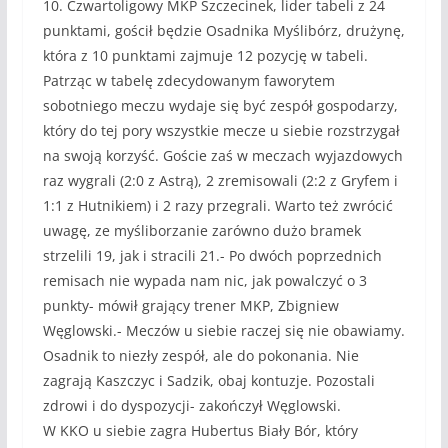
10. Czwartoligowy MKP Szczecinek, lider tabeli z 24
punktami, gościł będzie Osadnika Myślibórz, drużynę,
która z 10 punktami zajmuje 12 pozycję w tabeli.
Patrząc w tabelę zdecydowanym faworytem
sobotniego meczu wydaje się być zespół gospodarzy,
który do tej pory wszystkie mecze u siebie rozstrzygał
na swoją korzyść. Goście zaś w meczach wyjazdowych
raz wygrali (2:0 z Astrą), 2 zremisowali (2:2 z Gryfem i
1:1 z Hutnikiem) i 2 razy przegrali. Warto też zwrócić
uwagę, ze myśliborzanie zarówno dużo bramek
strzelili 19, jak i stracili 21.- Po dwóch poprzednich
remisach nie wypada nam nic, jak powalczyć o 3
punkty- mówił grający trener MKP, Zbigniew
Węglowski.- Meczów u siebie raczej się nie obawiamy.
Osadnik to niezły zespół, ale do pokonania. Nie
zagrają Kaszczyc i Sadzik, obaj kontuzje. Pozostali
zdrowi i do dyspozycji- zakończył Węglowski.
W KKO u siebie zagra Hubertus Biały Bór, który