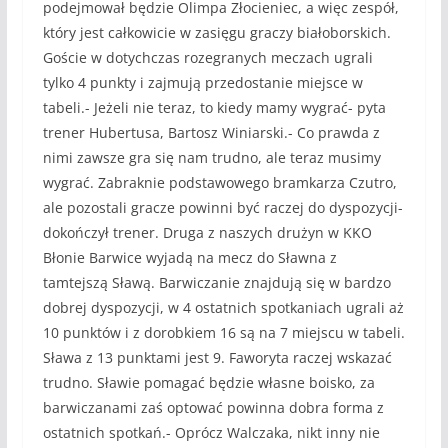
podejmował będzie Olimpa Złocieniec, a więc zespół,
który jest całkowicie w zasięgu graczy białoborskich.
Goście w dotychczas rozegranych meczach ugrali
tylko 4 punkty i zajmują przedostanie miejsce w
tabeli.- Jeżeli nie teraz, to kiedy mamy wygrać- pyta
trener Hubertusa, Bartosz Winiarski.- Co prawda z
nimi zawsze gra się nam trudno, ale teraz musimy
wygrać. Zabraknie podstawowego bramkarza Czutro,
ale pozostali gracze powinni być raczej do dyspozycji-
dokończył trener. Druga z naszych drużyn w KKO
Błonie Barwice wyjadą na mecz do Sławna z
tamtejszą Sławą. Barwiczanie znajdują się w bardzo
dobrej dyspozycji, w 4 ostatnich spotkaniach ugrali aż
10 punktów i z dorobkiem 16 są na 7 miejscu w tabeli.
Sława z 13 punktami jest 9. Faworyta raczej wskazać
trudno. Sławie pomagać będzie własne boisko, za
barwiczanami zaś optować powinna dobra forma z
ostatnich spotkań.- Oprócz Walczaka, nikt inny nie