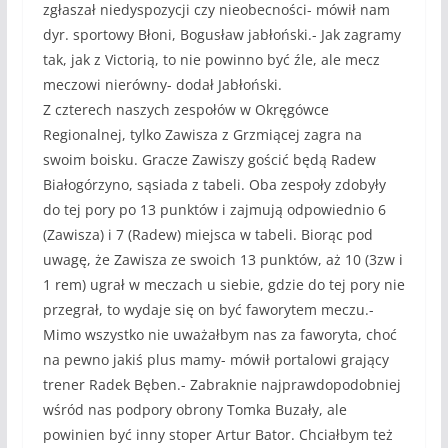
zgłaszał niedyspozycji czy nieobecności- mówił nam
dyr. sportowy Błoni, Bogusław jabłoński.- Jak zagramy
tak, jak z Victorią, to nie powinno być źle, ale mecz
meczowi nierówny- dodał Jabłoński.
Z czterech naszych zespołów w Okręgówce
Regionalnej, tylko Zawisza z Grzmiącej zagra na
swoim boisku. Gracze Zawiszy gościć będą Radew
Białogórzyno, sąsiada z tabeli. Oba zespoły zdobyły
do tej pory po 13 punktów i zajmują odpowiednio 6
(Zawisza) i 7 (Radew) miejsca w tabeli. Biorąc pod
uwagę, że Zawisza ze swoich 13 punktów, aż 10 (3zw i
1 rem) ugrał w meczach u siebie, gdzie do tej pory nie
przegrał, to wydaje się on być faworytem meczu.-
Mimo wszystko nie uważałbym nas za faworyta, choć
na pewno jakiś plus mamy- mówił portalowi grający
trener Radek Bęben.- Zabraknie najprawdopodobniej
wśród nas podpory obrony Tomka Buzały, ale
powinien być inny stoper Artur Bator. Chciałbym też