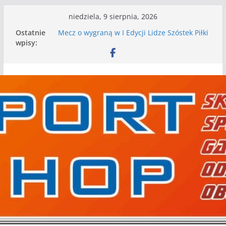
Przejdź
niedziela, 9 sierpnia, 2026
do
Ostatnie
Mecz o wygraną w I Edycji Lidze Szóstek Piłki
treści
wpisy:
Nożnej
Nasze piłkarskie zespoły w toku przygotowań
do sezonu. Kolejne gry kontrolne przed nimi
Kolejne gry kontrolne naszych piłkarskich
zespołów za nami
WKS wygrywa pierwszą edycję Ligi Szóstek w
Gwdzie Wielkiej
I mamy kolejne gry kontrolne, piłkarskie
granie przed nami