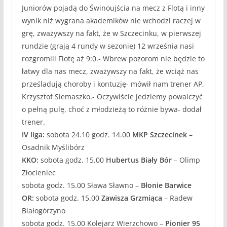
Juniorów pojadą do Świnoujścia na mecz z Flotą i inny
wynik niż wygrana akademików nie wchodzi raczej w
grę, zważywszy na fakt, że w Szczecinku, w pierwszej
rundzie (grają 4 rundy w sezonie) 12 września nasi
rozgromili Flotę aż 9:0.- Wbrew pozorom nie będzie to
łatwy dla nas mecz, zważywszy na fakt, że wciąż nas
prześladują choroby i kontuzję- mówił nam trener AP,
Krzysztof Siemaszko.- Oczywiście jedziemy powalczyć
o pełną pulę, choć z młodzieżą to różnie bywa- dodał
trener.
IV liga:
sobota 24.10 godz. 14.00
MKP Szczecinek
–
Osadnik Myślibórz
KKO:
sobota godz. 15.00
Hubertus Biały Bór
– Olimp
Złocieniec
sobota godz. 15.00 Sława Sławno –
Błonie Barwice
OR:
sobota godz. 15.00
Zawisza Grzmiąca
– Radew
Białogórzyno
sobota godz. 15.00 Kolejarz Wierzchowo –
Pionier 95