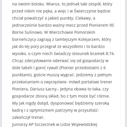
na swoim boisku. Wiarus, to jednak taki zespół, który
przed nikim nie pęka, a więc i w Świerczynie będzie
chciał powalczyć o jakieś punkty. Ciekawy, a
jednocześnie bardzo ważny mecz przed Pionierem 95
Borne Sulinowo. W Wierzchowie Pomorskim
borneńczycy zagrają z tamtejszym Kolejarzem, który
jak do tej pory przegrał ze wszystkimi i to bardzo
wysoko, o czym niech świadczy stosunek bramek 8:74.
Chcąc zdecydowanie oderwać się od gospodarzy w
dole tabeli i gonić rywali (Pionier przedostatni z 6
punktami), goście muszą wygrać- Jedziemy z pełnym
przekonaniem o zwycięstwie- mówił portalowi trener
Pioniera, Dariusz Łacny.- Jedyna obawa to taka, czy
gospodarze zbiorą skład, bo z tym może być różnie.
My jak nigdy dotąd, dysponować będziemy szeroką
kadrą i z optymizmem patrzymy w przyszłość-
zakończył trener.
Juniorzy AP Szczecinek w Lidze Wojewódzkiej