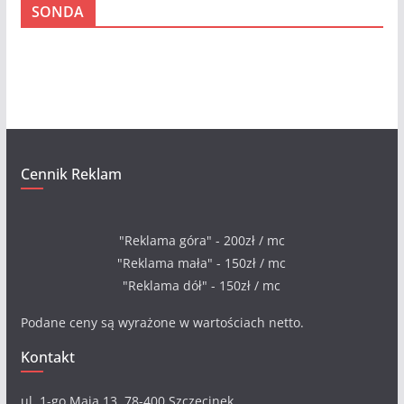
SONDA
h
i
w
a
Cennik Reklam
"Reklama góra" - 200zł / mc
"Reklama mała" - 150zł / mc
"Reklama dół" - 150zł / mc
Podane ceny są wyrażone w wartościach netto.
Kontakt
ul. 1-go Maja 13, 78-400 Szczecinek