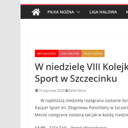
PIŁKA NOŻNA
LIGA HALOWA
AKTUALNOŚCI
LIGA HALOWA
PIŁKA NOŻNA
W niedzielę VIII Kol
Sport w Szczecinku
16 stycznia 2020
Rafał Glanc
W najbliższą niedzielę rozegrana zostanie ósma
Kacper Sport im. Zbigniewa Ponichtery w Szczeci
Mecze rozegrane zostaną tak jak w każdą niedziel
14.00
– STOLTAP – Pogoń Wierzchowo