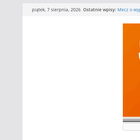
Przejdź
Ostatnie wpisy:
Mecz o wyg
piątek, 7 sierpnia, 2026
do
Nasze piłk
Kolejne gr
treści
Kolejne gr
WKS wygryw
Wielkiej
I mamy kol