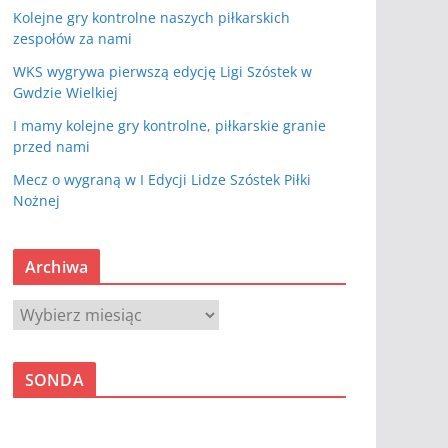
Kolejne gry kontrolne naszych piłkarskich
zespołów za nami
WKS wygrywa pierwszą edycję Ligi Szóstek w
Gwdzie Wielkiej
I mamy kolejne gry kontrolne, piłkarskie granie
przed nami
Mecz o wygraną w I Edycji Lidze Szóstek Piłki
Nożnej
Archiwa
A
r
c
SONDA
h
i
w