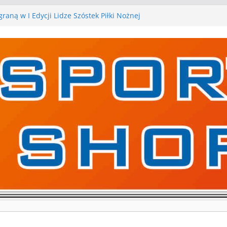
raną w I Edycji Lidze Szóstek Piłki Nożnej
arskie zespoły w toku przygotowań do sezonu.
y kontrolne przed nimi
y kontrolne naszych piłkarskich zespołów za nami
a pierwszą edycję Ligi Szóstek w Gwdzie
ejne gry kontrolne, piłkarskie granie przed nami