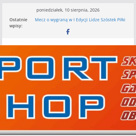
Przejdź
poniedziałek, 10 sierpnia, 2026
do
Ostatnie
Mecz o wygraną w I Edycji Lidze Szóstek Piłki
treści
wpisy:
Nożnej
Nasze piłkarskie zespoły w toku przygotowań
do sezonu. Kolejne gry kontrolne przed nimi
Kolejne gry kontrolne naszych piłkarskich
zespołów za nami
WKS wygrywa pierwszą edycję Ligi Szóstek w
Gwdzie Wielkiej
I mamy kolejne gry kontrolne, piłkarskie
granie przed nami