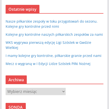
Ostatnie wpisy
Nasze piłkarskie zespoły w toku przygotowań do sezonu.
Kolejne gry kontrolne przed nimi
Kolejne gry kontrolne naszych piłkarskich zespołów za nami
WKS wygrywa pierwszą edycję Ligi Szóstek w Gwdzie
Wielkiej
I mamy kolejne gry kontrolne, piłkarskie granie przed nami
Mecz o wygraną w I Edycji Lidze Szóstek Piłki Nożnej
Archiwa
A
r
c
SONDA
h