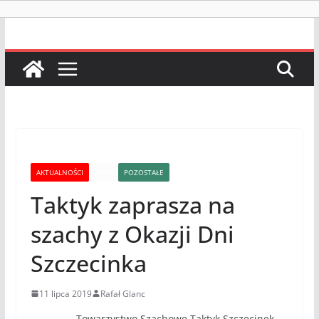
AKTUALNOŚCI
INNE
POZOSTAŁE
Taktyk zaprasza na
szachy z Okazji Dni
Szczecinka
11 lipca 2019
Rafał Glanc
Towarzystwo Szachowe Taktyk Szczecinek