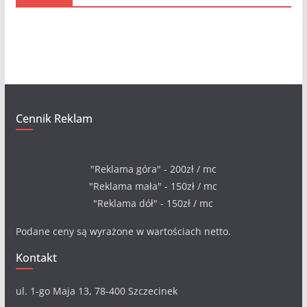
i
w
a
Cennik Reklam
"Reklama góra" - 200zł / mc
"Reklama mała" - 150zł / mc
"Reklama dół" - 150zł / mc
Podane ceny są wyrażone w wartościach netto.
Kontakt
ul. 1-go Maja 13, 78-400 Szczecinek