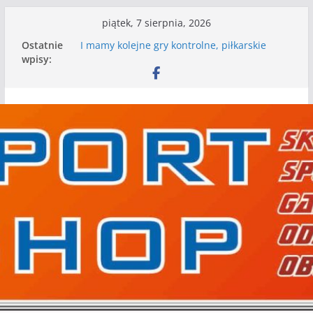
Przejdź
piątek, 7 sierpnia, 2026
do
Ostatnie
I mamy kolejne gry kontrolne, piłkarskie
treści
wpisy:
granie przed nami
Mecz o wygraną w I Edycji Lidze Szóstek Piłki
Nożnej
Nasze piłkarskie zespoły w toku przygotowań
do sezonu. Kolejne gry kontrolne przed nimi
Kolejne gry kontrolne naszych piłkarskich
zespołów za nami
WKS wygrywa pierwszą edycję Ligi Szóstek w
Gwdzie Wielkiej