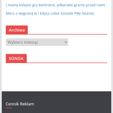
I mamy kolejne gry kontrolne, piłkarskie granie przed nami
Mecz o wygraną w I Edycji Lidze Szóstek Piłki Nożnej
Archiwa
A
r
c
SONDA
h
i
w
a
Cennik Reklam