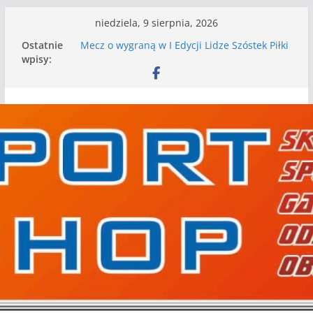
Przejdź
niedziela, 9 sierpnia, 2026
do
Ostatnie
Mecz o wygraną w I Edycji Lidze Szóstek Piłki
treści
wpisy:
Nożnej
Nasze piłkarskie zespoły w toku przygotowań
do sezonu. Kolejne gry kontrolne przed nimi
Kolejne gry kontrolne naszych piłkarskich
zespołów za nami
WKS wygrywa pierwszą edycję Ligi Szóstek w
Gwdzie Wielkiej
I mamy kolejne gry kontrolne, piłkarskie
granie przed nami