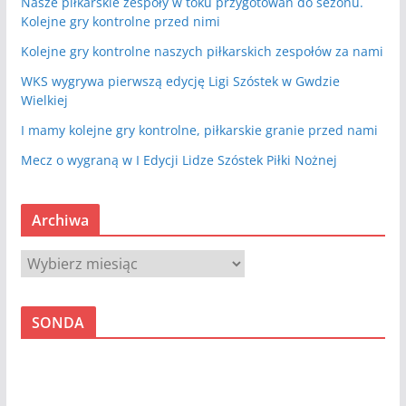
Nasze piłkarskie zespoły w toku przygotowań do sezonu.
Kolejne gry kontrolne przed nimi
Kolejne gry kontrolne naszych piłkarskich zespołów za nami
WKS wygrywa pierwszą edycję Ligi Szóstek w Gwdzie
Wielkiej
I mamy kolejne gry kontrolne, piłkarskie granie przed nami
Mecz o wygraną w I Edycji Lidze Szóstek Piłki Nożnej
Archiwa
A
r
c
SONDA
h
i
w
a