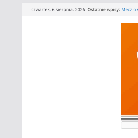
Przejdź
I mamy 
Ostatnie wpisy:
czwartek, 6 sierpnia, 2026
do
Mecz o w
Nasze p
treści
Kolejne
Kolejne
WKS wyg
Wielkiej