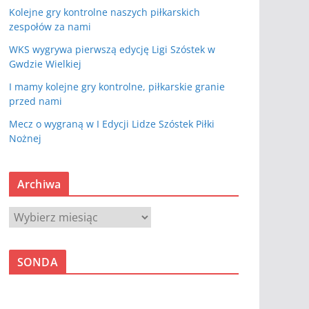
Kolejne gry kontrolne naszych piłkarskich
zespołów za nami
WKS wygrywa pierwszą edycję Ligi Szóstek w
Gwdzie Wielkiej
I mamy kolejne gry kontrolne, piłkarskie granie
przed nami
Mecz o wygraną w I Edycji Lidze Szóstek Piłki
Nożnej
Archiwa
A
r
c
SONDA
h
i
w