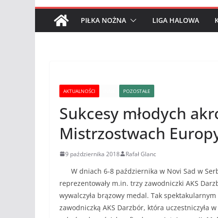
PIŁKA NOŻNA
LIGA HALOWA
AKTUALNOŚCI
INNE
POZOSTAŁE
Sukcesy młodych akr
Mistrzostwach Europ
9 października 2018
Rafał Glanc
W dniach 6-8 października w Novi Sad w Serbii
reprezentowały m.in. trzy zawodniczki AKS Darz
wywalczyła brązowy medal. Tak spektakularnym wy
zawodniczką AKS Darzbór, która uczestniczyła 