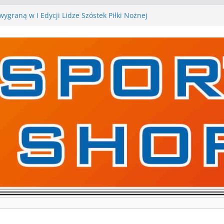
kolejne gry kontrolne, piłkarskie granie przed nami
ygraną w I Edycji Lidze Szóstek Piłki Nożnej
iłkarskie zespoły w toku przygotowań do sezonu.
 gry kontrolne przed nimi
 gry kontrolne naszych piłkarskich zespołów za nami
rywa pierwszą edycję Ligi Szóstek w Gwdzie