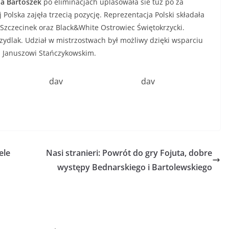
a Bartoszek
po eliminacjach uplasowała sie tuż po za
Polska zajęła trzecią pozycję. Reprezentacja Polski składała
Szczecinek oraz Black&White Ostrowiec Świętokrzycki.
zydlak. Udział w mistrzostwach był możliwy dzięki wsparciu
i Januszowi Stańczykowskim.
dav
dav
ele
Nasi stranieri: Powrót do gry Fojuta, dobre
występy Bednarskiego i Bartolewskiego