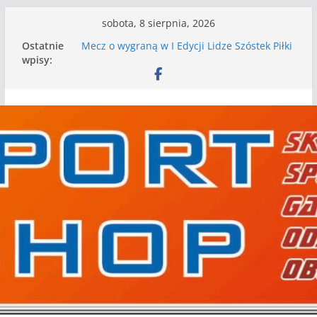
Przejdź
sobota, 8 sierpnia, 2026
do
Ostatnie
Mecz o wygraną w I Edycji Lidze Szóstek Piłki
treści
wpisy:
Nożnej
Nasze piłkarskie zespoły w toku przygotowań
do sezonu. Kolejne gry kontrolne przed nimi
Kolejne gry kontrolne naszych piłkarskich
zespołów za nami
WKS wygrywa pierwszą edycję Ligi Szóstek w
Gwdzie Wielkiej
I mamy kolejne gry kontrolne, piłkarskie
granie przed nami