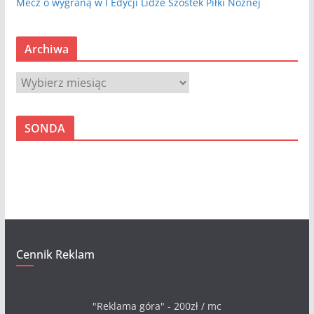
Mecz o wygraną w I Edycji Lidze Szóstek Piłki Nożnej
Archiwa
A
r
c
SONDA
h
i
w
a
Cennik Reklam
"Reklama góra" - 200zł / mc