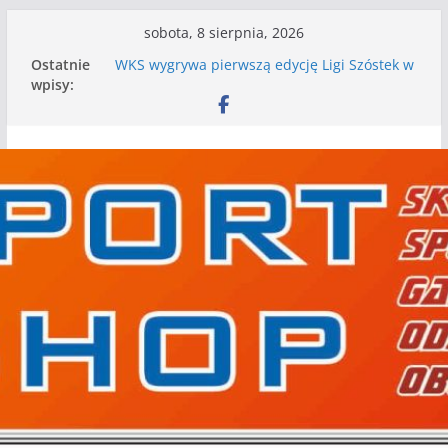
Przejdź
sobota, 8 sierpnia, 2026
do
Ostatnie
WKS wygrywa pierwszą edycję Ligi Szóstek w
treści
wpisy:
Gwdzie Wielkiej
I mamy kolejne gry kontrolne, piłkarskie
granie przed nami
Mecz o wygraną w I Edycji Lidze Szóstek Piłki
Nożnej
Nasze piłkarskie zespoły w toku przygotowań
do sezonu. Kolejne gry kontrolne przed nimi
Kolejne gry kontrolne naszych piłkarskich
zespołów za nami