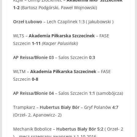
1-2
(Bartosz Podgórski, Paweł Wojnowski)
Orzeł Łubowo
– Lech Czaplinek 1:3 ( Jakubowski )
WLTS –
Akademia Piłkarska Szczecinek
– FASE
Szczecin
1-11
(Kacper Palusiński)
AP Reissa/Błonie 03
– Salos Szczecin
0:3
WLTM –
Akademia Piłkarska Szczecinek
– FASE
Szczecin
0-8
AP Reissa/Błonie 04
– Salos Szczecin
1:1
(samobójcza)
Trampkarz –
Hubertus Biały Bór
– Gryf Polanów
4:7
(Orzeł- 2, Apanowicz- 2)
Mechanik Bobolice –
Hubertus Biały Bór 5:2
( Orzeł- 2
) – mecz rozegrany awansem z 1.10.2016