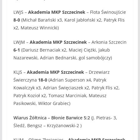
LWJS –
Akademia MKP Szczecinek
– Flota Świnoujście
8-0
(Michał Barański x3, Karol Jabłoński x2, Patryk Flis
x2, Mateusz Winnicki)
LWJM –
Akademia MKP Szczecinek
– Arkonia Szczecin
6-1
(Dariusz Bernaciak x2, Maciej Ciężki, Jakub
Nazarewski, Adrian Bednarski, gol samobójczy)
KLJS –
Akademia MKP Szczecinek
– Drzewiarz
Świerczyna
18-0
(Adrian Superson x4, Patryk
Kowalczyk x3, Adrian Święciaszek x2, Patryk Flis x2,
Patryk Kozioł x2, Tomasz Marciniak, Mateusz
Pasikowski, Wiktor Grabiec)
Wiarus Żółtnica – Błonie Barwice 5:2
(J. Pietras- 3,
Śledź, Bengsz – Krzyżanowski-2 )
KLJM – Olimp Złocieniec
–
Akademia MKP Szczecinek