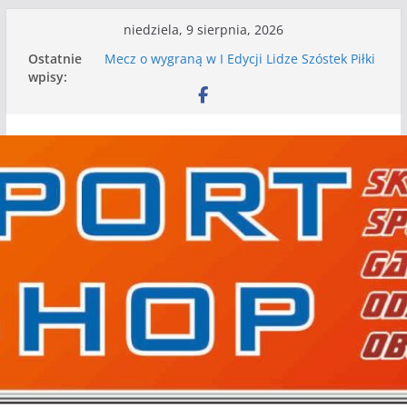
Przejdź
niedziela, 9 sierpnia, 2026
do
Ostatnie
Mecz o wygraną w I Edycji Lidze Szóstek Piłki
treści
wpisy:
Nożnej
Nasze piłkarskie zespoły w toku przygotowań
do sezonu. Kolejne gry kontrolne przed nimi
Kolejne gry kontrolne naszych piłkarskich
zespołów za nami
WKS wygrywa pierwszą edycję Ligi Szóstek w
Gwdzie Wielkiej
I mamy kolejne gry kontrolne, piłkarskie
granie przed nami