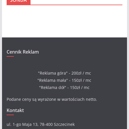
SONDA
h
i
w
a
Cennik Reklam
"Reklama góra" - 200zł / mc
"Reklama mała" - 150zł / mc
"Reklama dół" - 150zł / mc
Podane ceny są wyrażone w wartościach netto.
Kontakt
ul. 1-go Maja 13, 78-400 Szczecinek