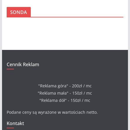
c
SONDA
h
i
w
a
Cennik Reklam
"Reklama góra" - 200zł / mc
"Reklama mała" - 150zł / mc
"Reklama dół" - 150zł / mc
Podane ceny są wyrażone w wartościach netto.
Kontakt