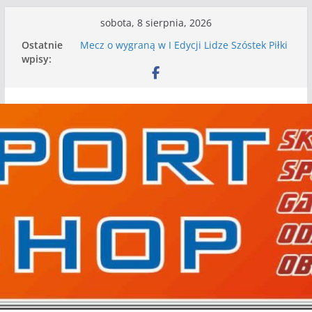
Przejdź
sobota, 8 sierpnia, 2026
do
Ostatnie
Mecz o wygraną w I Edycji Lidze Szóstek Piłki
treści
wpisy:
Nożnej
Nasze piłkarskie zespoły w toku przygotowań
do sezonu. Kolejne gry kontrolne przed nimi
Kolejne gry kontrolne naszych piłkarskich
zespołów za nami
WKS wygrywa pierwszą edycję Ligi Szóstek w
Gwdzie Wielkiej
I mamy kolejne gry kontrolne, piłkarskie
granie przed nami