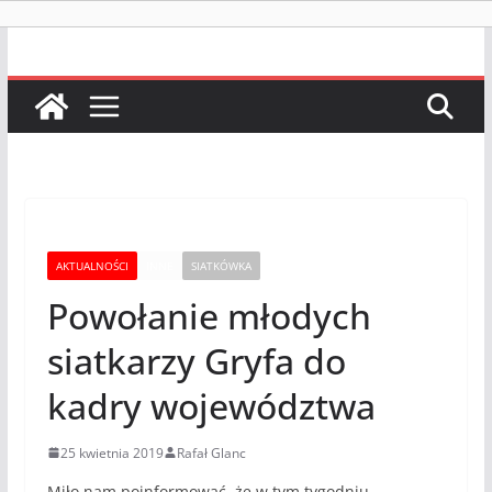
AKTUALNOŚCI
INNE
SIATKÓWKA
Powołanie młodych
siatkarzy Gryfa do
kadry województwa
25 kwietnia 2019
Rafał Glanc
Miło nam poinformować, że w tym tygodniu