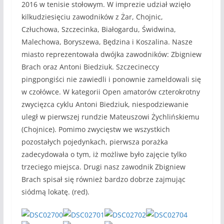
2016 w tenisie stołowym. W imprezie udział wzięło
kilkudziesięciu zawodników z Żar, Chojnic,
Człuchowa, Szczecinka, Białogardu, Świdwina,
Malechowa, Boryszewa, Będzina i Koszalina. Nasze
miasto reprezentowała dwójka zawodników: Zbigniew
Brach oraz Antoni Biedziuk. Szczecineccy
pingpongiści nie zawiedli i ponownie zameldowali się
w czołówce. W kategorii Open amatorów czterokrotny
zwycięzca cyklu Antoni Biedziuk, niespodziewanie
uległ w pierwszej rundzie Mateuszowi Żychlińskiemu
(Chojnice). Pomimo zwycięstw we wszystkich
pozostałych pojedynkach, pierwsza porażka
zadecydowała o tym, iż możliwe było zajęcie tylko
trzeciego miejsca. Drugi nasz zawodnik Zbigniew
Brach spisał się również bardzo dobrze zajmując
siódmą lokatę. (red).