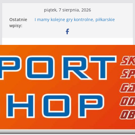
Przejdź
piątek, 7 sierpnia, 2026
do
Ostatnie
I mamy kolejne gry kontrolne, piłkarskie
treści
wpisy:
granie przed nami
Mecz o wygraną w I Edycji Lidze Szóstek Piłki
Nożnej
Nasze piłkarskie zespoły w toku przygotowań
do sezonu. Kolejne gry kontrolne przed nimi
Kolejne gry kontrolne naszych piłkarskich
zespołów za nami
WKS wygrywa pierwszą edycję Ligi Szóstek w
Gwdzie Wielkiej