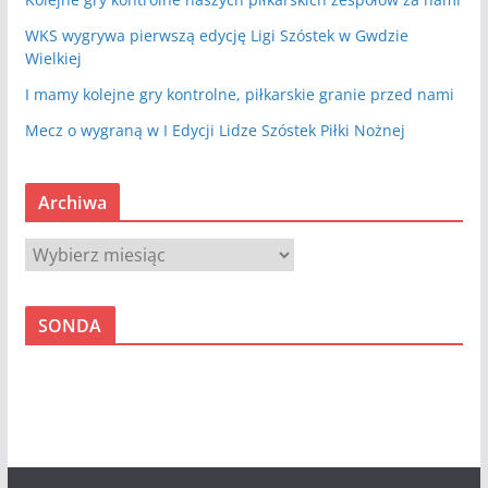
WKS wygrywa pierwszą edycję Ligi Szóstek w Gwdzie
Wielkiej
I mamy kolejne gry kontrolne, piłkarskie granie przed nami
Mecz o wygraną w I Edycji Lidze Szóstek Piłki Nożnej
Archiwa
A
r
c
SONDA
h
i
w
a