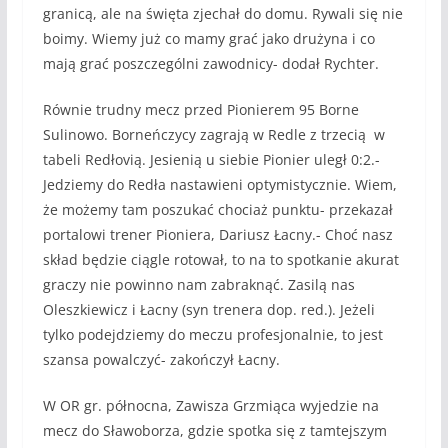
granicą, ale na święta zjechał do domu. Rywali się nie
boimy. Wiemy już co mamy grać jako drużyna i co
mają grać poszczególni zawodnicy- dodał Rychter.
Równie trudny mecz przed Pionierem 95 Borne
Sulinowo. Borneńczycy zagrają w Redle z trzecią w
tabeli Redłovią. Jesienią u siebie Pionier uległ 0:2.-
Jedziemy do Redła nastawieni optymistycznie. Wiem,
że możemy tam poszukać chociaż punktu- przekazał
portalowi trener Pioniera, Dariusz Łacny.- Choć nasz
skład będzie ciągle rotował, to na to spotkanie akurat
graczy nie powinno nam zabraknąć. Zasilą nas
Oleszkiewicz i Łacny (syn trenera dop. red.). Jeżeli
tylko podejdziemy do meczu profesjonalnie, to jest
szansa powalczyć- zakończył Łacny.
W OR gr. północna, Zawisza Grzmiąca wyjedzie na
mecz do Sławoborza, gdzie spotka się z tamtejszym