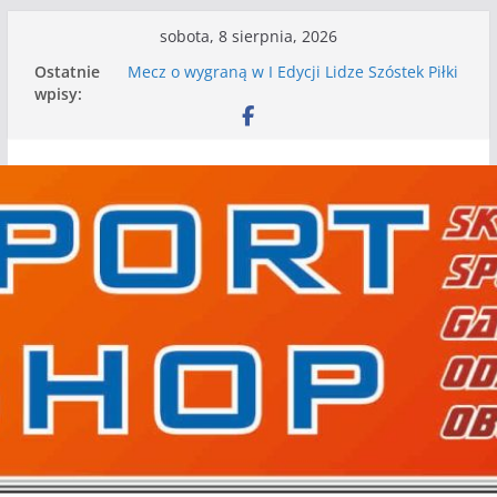
Przejdź
sobota, 8 sierpnia, 2026
do
Ostatnie
Mecz o wygraną w I Edycji Lidze Szóstek Piłki
treści
wpisy:
Nożnej
Nasze piłkarskie zespoły w toku przygotowań
do sezonu. Kolejne gry kontrolne przed nimi
Kolejne gry kontrolne naszych piłkarskich
zespołów za nami
WKS wygrywa pierwszą edycję Ligi Szóstek w
Gwdzie Wielkiej
I mamy kolejne gry kontrolne, piłkarskie
granie przed nami