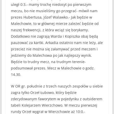
uległ 0:3.- mamy trochę niedosyt po pierwszym
meczu, bo nie musieliśmy go przegrać- mówił nam
prezes Hubertusa, Józef Walawko.- Jak będzie w
Malechowie, to w głównej mierze zależeć będzie od
naszej frekwencji, z która wciąż się borykamy.
Dodatkowo nie zagrają Warda i Kopiszka obaj będą
pauzować za kartki. Arkadia ostatnio nam nie leży, ale
przecież nie można się załamywać przed meczem i
jedziemy do Malechowa po jak najlepszy wynik.
Będzie to trudny mecz, na trudnym terenie-
podsumował prezes. Mecz w Malechowie o godz.
14.30.
W OR gr. południe z trzech naszych zespołów u siebie
zagra tylko Orzeł Łubowo, który będzie
zdecydowanym faworytem w pojedynku z outsiderem
tabeli Kolejarzem Wierzchowo. W meczu pierwszej
rundy Orzeł wygrał w Wierzchowie aż 10:0.-