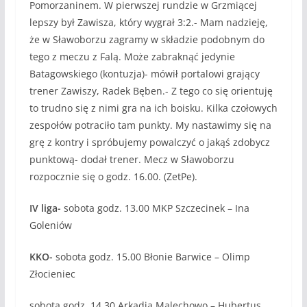
Pomorzaninem. W pierwszej rundzie w Grzmiącej
lepszy był Zawisza, który wygrał 3:2.- Mam nadzieję,
że w Sławoborzu zagramy w składzie podobnym do
tego z meczu z Falą. Może zabraknąć jedynie
Batagowskiego (kontuzja)- mówił portalowi grający
trener Zawiszy, Radek Bęben.- Z tego co się orientuję
to trudno się z nimi gra na ich boisku. Kilka czołowych
zespołów potraciło tam punkty. My nastawimy się na
grę z kontry i spróbujemy powalczyć o jakąś zdobycz
punktową- dodał trener. Mecz w Sławoborzu
rozpocznie się o godz. 16.00. (ZetPe).
IV liga-
sobota godz. 13.00 MKP Szczecinek – Ina
Goleniów
KKO-
sobota godz. 15.00 Błonie Barwice – Olimp
Złocieniec
sobota godz. 14.30 Arkadia Malechowo – Hubertus