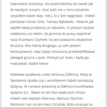
Faworytem jesteśmy, ale podchodzimy do rywali jak
do każdych innych, choć jeśli nie z nimi (ostatnim
zespołem tabeli dop. red.), to z kim wygrywać- mówił
portalowi trener Orła, Tomasz Bykowski.- Pewnie jak
zwykle będą problemy ze składem. O jednym dużym
osłabieniu już wiem. Za granicę do pracy wyjechał
nasz bramkarz Szymek i to jest poważne osłabienie
drużyny. Nie mamy drugiego. Ja sam jestem
kontuzjowany, więc będę zmuszony przekwalifikować
jakiegoś gracza z pola. Pomysł już mam i będę go
realizował- dodał trener.
Niełatwe spotkanie czeka Wiarusa Żółtnica, który w
Świdwinie spotka się z wiceliderem tabeli tamtejszą
Spójnia. W rundzie jesiennej w Żółtnicy triumfowała
Spójnia 4:2.- Skład na ten bez większych zmian-
mówił nam kapitan Wiarusa, Mariusz Rychter.-
Wzmocni nas na ten mecz Grzelak, który pracuje za