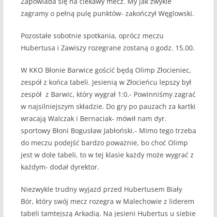
Zapowiada się na ciekawy mecz. My jak zwykle
zagramy o pełną pulę punktów- zakończył Węglowski.
Pozostałe sobotnie spotkania, oprócz meczu
Hubertusa i Zawiszy rozegrane zostaną o godz. 15.00.
W KKO Błonie Barwice gościć będą Olimp Złocieniec,
zespół z końca tabeli. Jesienią w Złocieńcu lepszy był
zespół z Barwic, który wygrał 1:0.- Powinniśmy zagrać
w najsilniejszym składzie. Do gry po pauzach za kartki
wracają Walczak i Bernaciak- mówił nam dyr.
sportowy Błoni Bogusław Jabłoński.- Mimo tego trzeba
do meczu podejść bardzo poważnie, bo choć Olimp
jest w dole tabeli, to w tej klasie każdy może wygrać z
każdym- dodał dyrektor.
Niezwykle trudny wyjazd przed Hubertusem Biały
Bór, który swój mecz rozegra w Malechowie z liderem
tabeli tamtejszą Arkadią. Na jesieni Hubertus u siebie