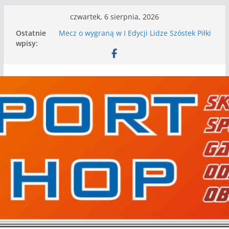
Przejdź
czwartek, 6 sierpnia, 2026
do
Ostatnie
Mecz o wygraną w I Edycji Lidze Szóstek Piłki
treści
wpisy:
Nożnej
Nasze piłkarskie zespoły w toku przygotowań
do sezonu. Kolejne gry kontrolne przed nimi
Kolejne gry kontrolne naszych piłkarskich
zespołów za nami
WKS wygrywa pierwszą edycję Ligi Szóstek w
Gwdzie Wielkiej
I mamy kolejne gry kontrolne, piłkarskie
granie przed nami