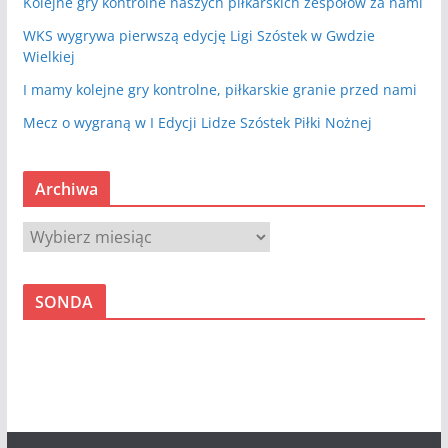
Kolejne gry kontrolne naszych piłkarskich zespołów za nami
WKS wygrywa pierwszą edycję Ligi Szóstek w Gwdzie
Wielkiej
I mamy kolejne gry kontrolne, piłkarskie granie przed nami
Mecz o wygraną w I Edycji Lidze Szóstek Piłki Nożnej
Archiwa
A
r
c
SONDA
h
i
w
a