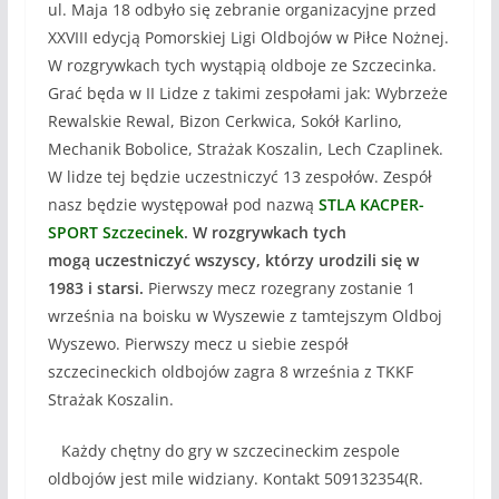
ul. Maja 18 odbyło się zebranie organizacyjne przed
XXVIII edycją Pomorskiej Ligi Oldbojów w Piłce Nożnej.
W rozgrywkach tych wystąpią oldboje ze Szczecinka.
Grać będa w II Lidze z takimi zespołami jak: Wybrzeże
Rewalskie Rewal, Bizon Cerkwica, Sokół Karlino,
Mechanik Bobolice, Strażak Koszalin, Lech Czaplinek.
W lidze tej będzie uczestniczyć 13 zespołów. Zespół
nasz będzie występował pod nazwą
STLA KACPER-
SPORT Szczecinek
. W rozgrywkach tych
mogą uczestniczyć wszyscy, którzy urodzili się w
1983 i starsi.
Pierwszy mecz rozegrany zostanie 1
września na boisku w Wyszewie z tamtejszym Oldboj
Wyszewo. Pierwszy mecz u siebie zespół
szczecineckich oldbojów zagra 8 września z TKKF
Strażak Koszalin.
Każdy chętny do gry w szczecineckim zespole
oldbojów jest mile widziany. Kontakt 509132354(R.