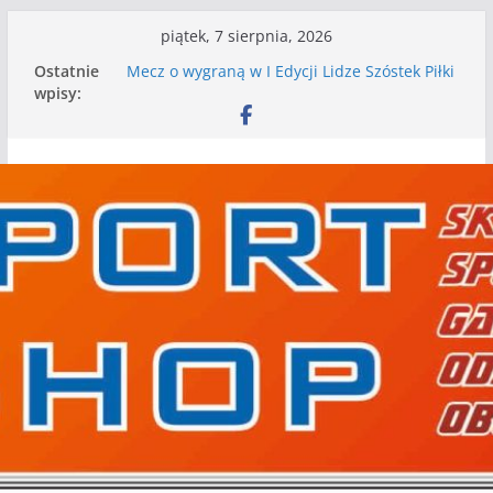
Przejdź
piątek, 7 sierpnia, 2026
do
Ostatnie
Mecz o wygraną w I Edycji Lidze Szóstek Piłki
treści
wpisy:
Nożnej
Nasze piłkarskie zespoły w toku przygotowań
do sezonu. Kolejne gry kontrolne przed nimi
Kolejne gry kontrolne naszych piłkarskich
zespołów za nami
WKS wygrywa pierwszą edycję Ligi Szóstek w
Gwdzie Wielkiej
I mamy kolejne gry kontrolne, piłkarskie
granie przed nami