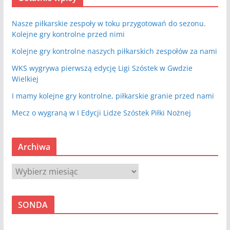
Nasze piłkarskie zespoły w toku przygotowań do sezonu.
Kolejne gry kontrolne przed nimi
Kolejne gry kontrolne naszych piłkarskich zespołów za nami
WKS wygrywa pierwszą edycję Ligi Szóstek w Gwdzie
Wielkiej
I mamy kolejne gry kontrolne, piłkarskie granie przed nami
Mecz o wygraną w I Edycji Lidze Szóstek Piłki Nożnej
Archiwa
A
r
c
SONDA
h
i