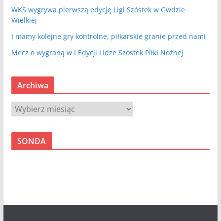
WKS wygrywa pierwszą edycję Ligi Szóstek w Gwdzie
Wielkiej
I mamy kolejne gry kontrolne, piłkarskie granie przed nami
Mecz o wygraną w I Edycji Lidze Szóstek Piłki Nożnej
Archiwa
A
r
c
SONDA
h
i
w
a