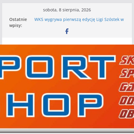
Przejdź
sobota, 8 sierpnia, 2026
do
Ostatnie
WKS wygrywa pierwszą edycję Ligi Szóstek w
treści
wpisy:
Gwdzie Wielkiej
I mamy kolejne gry kontrolne, piłkarskie
granie przed nami
Mecz o wygraną w I Edycji Lidze Szóstek Piłki
Nożnej
Nasze piłkarskie zespoły w toku przygotowań
do sezonu. Kolejne gry kontrolne przed nimi
Kolejne gry kontrolne naszych piłkarskich
zespołów za nami