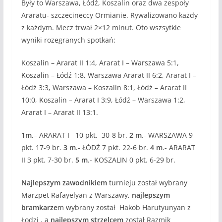
Były to Warszawa, Łódź, Koszalin oraz dwa zespoły
Araratu- szczecineccy Ormianie. Rywalizowano każdy
z każdym. Mecz trwał 2×12 minut. Oto wszsytkie
wyniki rozegranych spotkań:
Koszalin – Ararat II 1:4, Ararat I – Warszawa 5:1,
Koszalin – Łódź 1:8, Warszawa Ararat II 6:2, Ararat I –
Łódź 3:3, Warszawa – Koszalin 8:1, Łódź – Ararat II
10:0, Koszalin – Ararat I 3:9, Łódź – Warszawa 1:2,
Ararat I – Ararat II 13:1.
1m.
– ARARAT I 10 pkt. 30-8 br.
2 m
.- WARSZAWA 9
pkt. 17-9 br.
3 m
.- ŁÓDŹ 7 pkt. 22-6 br.
4 m
.- ARARAT
II 3 pkt. 7-30 br.
5 m
.- KOSZALIN 0 pkt. 6-29 br.
Najlepszym zawodnikiem
turnieju został wybrany
Marzpet Rafayelyan z Warszawy,
najlepszym
bramkarze
m wybrany został Hakob Harutyunyan z
Łodzi , a
najlepszym strzelcem
został Razmik