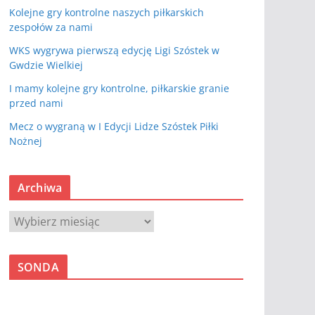
Kolejne gry kontrolne naszych piłkarskich
zespołów za nami
WKS wygrywa pierwszą edycję Ligi Szóstek w
Gwdzie Wielkiej
I mamy kolejne gry kontrolne, piłkarskie granie
przed nami
Mecz o wygraną w I Edycji Lidze Szóstek Piłki
Nożnej
Archiwa
A
r
c
SONDA
h
i
w