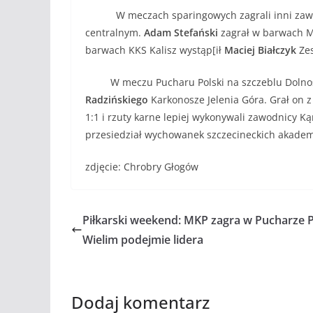
W meczach sparingowych zagrali inni zawodni
centralnym.
Adam Stefański
zagrał w barwach Mł
barwach KKS Kalisz wystąp[ił
Maciej Białczyk
Zes
W meczu Pucharu Polski na szczeblu Dolnośląs
Radzińskiego
Karkonosze Jelenia Góra. Grał on 
1:1 i rzuty karne lepiej wykonywali zawodnicy K
przesiedział wychowanek szczecineckich akadem
zdjęcie: Chrobry Głogów
Piłkarski weekend: MKP zagra w Pucharze P
Wielim podejmie lidera
Dodaj komentarz