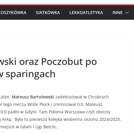
KOSZYKÓWKA
SIATKÓWKA
LEKKOATLETYKA
INNE
wski oraz Poczobut po
 w sparingach
idze.
Mateusz Bartolewski
zadebiutował w Chrobrych
i tego meczu Wiśle Płock i zremisował 0:0. Mateusz
 0:0 padło w Gdyni. Tam Polonia Warszawa czyli obecny
 Arką. Była to pierwsza kolejka wiosenna sezonu 2024/2025.
ejsce w tabeli I Ligi Betclic.