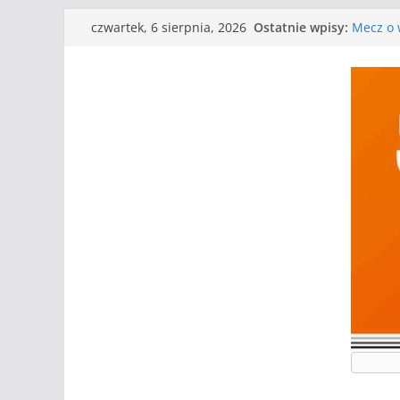
Przejdź
Ostatnie wpisy:
Mecz o w
czwartek, 6 sierpnia, 2026
do
Nasze p
Kolejne
treści
Kolejne
WKS wyg
Wielkiej
I mamy 