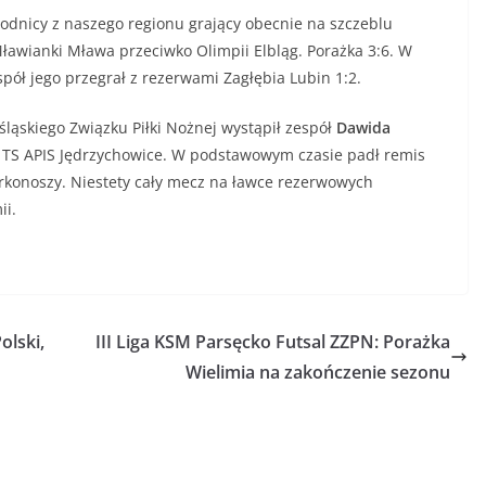
cy z naszego regionu grający obecnie na szczeblu
awianki Mława przeciwko Olimpii Elbląg. Porażka 3:6. W
pół jego przegrał z rezerwami Zagłębia Lubin 1:2.
kiego Związku Piłki Nożnej wystąpił zespół
Dawida
z TS APIS Jędrzychowice. W podstawowym czasie padł remis
ąrkonoszy. Niestety cały mecz na ławce rezerwowych
ii.
olski,
III Liga KSM Parsęcko Futsal ZZPN: Porażka
Wielimia na zakończenie sezonu