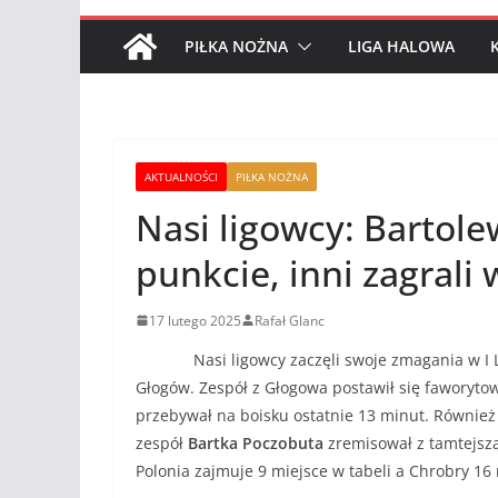
PIŁKA NOŻNA
LIGA HALOWA
AKTUALNOŚCI
PIŁKA NOŻNA
Nasi ligowcy: Bartole
punkcie, inni zagrali
17 lutego 2025
Rafał Glanc
Nasi ligowcy zaczęli swoje zmagania w I L
Głogów. Zespół z Głogowa postawił się faworytow
przebywał na boisku ostatnie 13 minut. Również
zespół
Bartka Poczobuta
zremisował z tamtejszą
Polonia zajmuje 9 miejsce w tabeli a Chrobry 16 mi