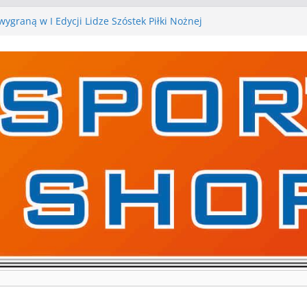
ygraną w I Edycji Lidze Szóstek Piłki Nożnej
iłkarskie zespoły w toku przygotowań do sezonu.
 gry kontrolne przed nimi
 gry kontrolne naszych piłkarskich zespołów za nami
rywa pierwszą edycję Ligi Szóstek w Gwdzie
kolejne gry kontrolne, piłkarskie granie przed nami