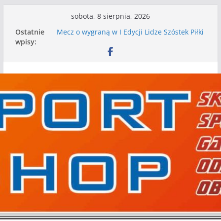
Przejdź
sobota, 8 sierpnia, 2026
do
Ostatnie
Mecz o wygraną w I Edycji Lidze Szóstek Piłki
treści
wpisy:
Nożnej
Nasze piłkarskie zespoły w toku przygotowań
do sezonu. Kolejne gry kontrolne przed nimi
Kolejne gry kontrolne naszych piłkarskich
zespołów za nami
WKS wygrywa pierwszą edycję Ligi Szóstek w
Gwdzie Wielkiej
I mamy kolejne gry kontrolne, piłkarskie
granie przed nami