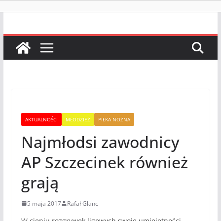
AKTUALNOŚCI
MŁODZIEŻ
PIŁKA NOŻNA
Najmłodsi zawodnicy
AP Szczecinek również
grają
5 maja 2017
Rafał Glanc
W cieniu rozgrywek ligowych swoje umiejętności