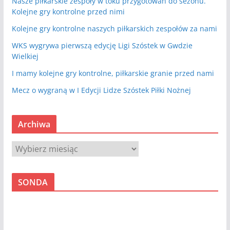
Nasze piłkarskie zespoły w toku przygotowań do sezonu.
Kolejne gry kontrolne przed nimi
Kolejne gry kontrolne naszych piłkarskich zespołów za nami
WKS wygrywa pierwszą edycję Ligi Szóstek w Gwdzie
Wielkiej
I mamy kolejne gry kontrolne, piłkarskie granie przed nami
Mecz o wygraną w I Edycji Lidze Szóstek Piłki Nożnej
Archiwa
A
r
c
SONDA
h
i
w
a