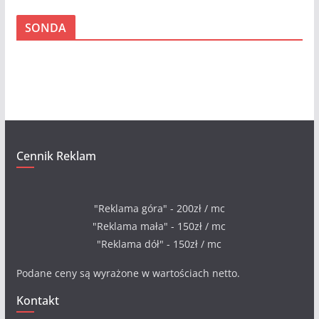
c
SONDA
h
i
w
a
Cennik Reklam
"Reklama góra" - 200zł / mc
"Reklama mała" - 150zł / mc
"Reklama dół" - 150zł / mc
Podane ceny są wyrażone w wartościach netto.
Kontakt