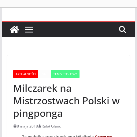
AKTUALNOŚCI
INNE
TENIS STOŁOWY
Milczarek na
Mistrzostwach Polski w
pingponga
8 maja 2018
Rafał Glanc
Zawodnik szczecineckiego Wielimia
Szymon