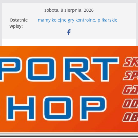
Przejdź
sobota, 8 sierpnia, 2026
do
WKS wygrywa pierwszą edycję Ligi Szóstek w
Ostatnie
Gwdzie Wielkiej
treści
wpisy:
I mamy kolejne gry kontrolne, piłkarskie
granie przed nami
Mecz o wygraną w I Edycji Lidze Szóstek Piłki
Nożnej
Nasze piłkarskie zespoły w toku przygotowań
do sezonu. Kolejne gry kontrolne przed nimi
Kolejne gry kontrolne naszych piłkarskich
zespołów za nami