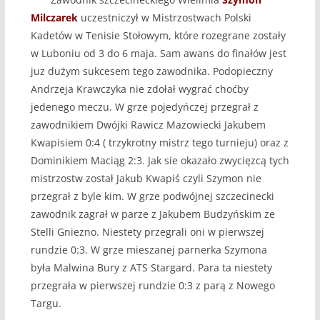
Milczarek
uczestniczył w Mistrzostwach Polski
Kadetów w Tenisie Stołowym, które rozegrane zostały
w Luboniu od 3 do 6 maja. Sam awans do finałów jest
juz dużym sukcesem tego zawodnika. Podopieczny
Andrzeja Krawczyka nie zdołał wygrać choćby
jedenego meczu. W grze pojedyńczej przegrał z
zawodnikiem Dwójki Rawicz Mazowiecki Jakubem
Kwapisiem 0:4 ( trzykrotny mistrz tego turnieju) oraz z
Dominikiem Maciąg 2:3. Jak sie okazało zwycięzcą tych
mistrzostw został Jakub Kwapiś czyli Szymon nie
przegrał z byle kim. W grze podwójnej szczecinecki
zawodnik zagrał w parze z Jakubem Budzyńskim ze
Stelli Gniezno. Niestety przegrali oni w pierwszej
rundzie 0:3. W grze mieszanej parnerka Szymona
była Malwina Bury z ATS Stargard. Para ta niestety
przegrała w pierwszej rundzie 0:3 z parą z Nowego
Targu.