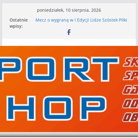
Przejdź
poniedziałek, 10 sierpnia, 2026
do
Ostatnie
Mecz o wygraną w I Edycji Lidze Szóstek Piłki
treści
wpisy:
Nożnej
Nasze piłkarskie zespoły w toku przygotowań
do sezonu. Kolejne gry kontrolne przed nimi
Kolejne gry kontrolne naszych piłkarskich
zespołów za nami
WKS wygrywa pierwszą edycję Ligi Szóstek w
Gwdzie Wielkiej
I mamy kolejne gry kontrolne, piłkarskie
granie przed nami