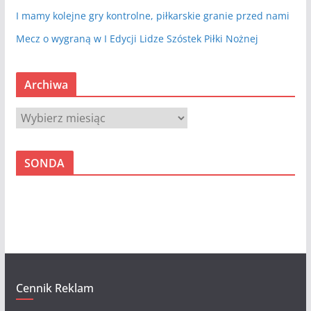
I mamy kolejne gry kontrolne, piłkarskie granie przed nami
Mecz o wygraną w I Edycji Lidze Szóstek Piłki Nożnej
Archiwa
A
r
c
SONDA
h
i
w
a
Cennik Reklam