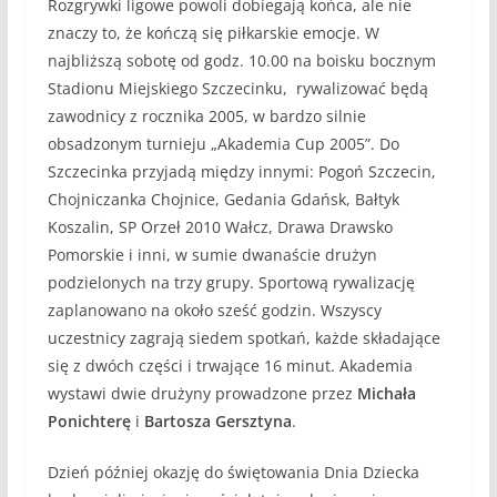
Rozgrywki ligowe powoli dobiegają końca, ale nie
znaczy to, że kończą się piłkarskie emocje. W
najbliższą sobotę od godz. 10.00 na boisku bocznym
Stadionu Miejskiego Szczecinku, rywalizować będą
zawodnicy z rocznika 2005, w bardzo silnie
obsadzonym turnieju „Akademia Cup 2005”. Do
Szczecinka przyjadą między innymi: Pogoń Szczecin,
Chojniczanka Chojnice, Gedania Gdańsk, Bałtyk
Koszalin, SP Orzeł 2010 Wałcz, Drawa Drawsko
Pomorskie i inni, w sumie dwanaście drużyn
podzielonych na trzy grupy. Sportową rywalizację
zaplanowano na około sześć godzin. Wszyscy
uczestnicy zagrają siedem spotkań, każde składające
się z dwóch części i trwające 16 minut. Akademia
wystawi dwie drużyny prowadzone przez
Michała
Ponichterę
i
Bartosza Gersztyna
.
Dzień później okazję do świętowania Dnia Dziecka