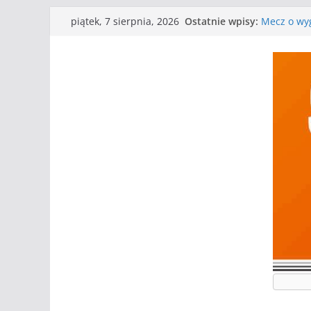
Przejdź
Ostatnie wpisy:
Mecz o wyg
piątek, 7 sierpnia, 2026
do
Nasze piłk
Kolejne gr
treści
Kolejne gr
WKS wygryw
Wielkiej
I mamy kol