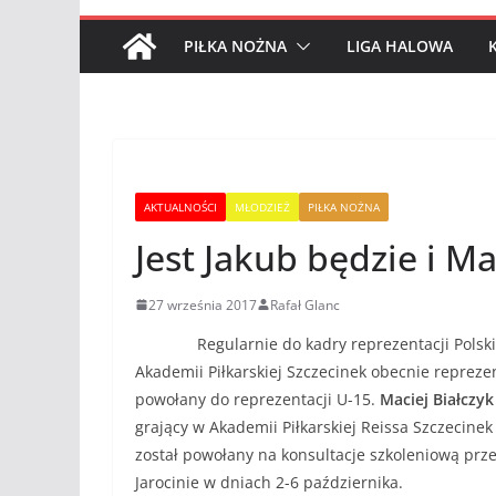
PIŁKA NOŻNA
LIGA HALOWA
AKTUALNOŚCI
MŁODZIEŻ
PIŁKA NOŻNA
Jest Jakub będzie i M
27 września 2017
Rafał Glanc
Regularnie do kadry reprezentacji Polski 
Akademii Piłkarskiej Szczecinek obecnie repreze
powołany do reprezentacji U-15.
Maciej Białczy
grający w Akademii Piłkarskiej Reissa Szczecine
został powołany na konsultacje szkoleniową prze
Jarocinie w dniach 2-6 października.