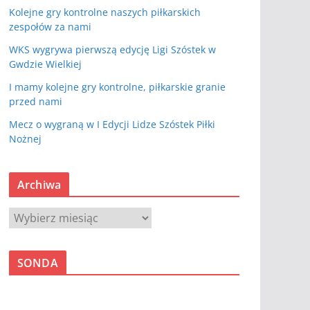
Kolejne gry kontrolne naszych piłkarskich
zespołów za nami
WKS wygrywa pierwszą edycję Ligi Szóstek w
Gwdzie Wielkiej
I mamy kolejne gry kontrolne, piłkarskie granie
przed nami
Mecz o wygraną w I Edycji Lidze Szóstek Piłki
Nożnej
Archiwa
A
r
c
SONDA
h
i
w