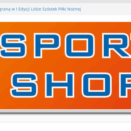
raną w I Edycji Lidze Szóstek Piłki Nożnej
arskie zespoły w toku przygotowań do sezonu.
y kontrolne przed nimi
y kontrolne naszych piłkarskich zespołów za nami
a pierwszą edycję Ligi Szóstek w Gwdzie
ejne gry kontrolne, piłkarskie granie przed nami