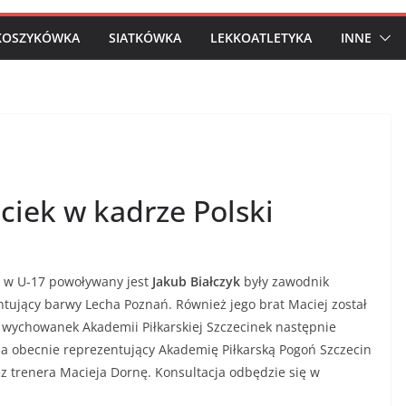
KOSZYKÓWKA
SIATKÓWKA
LEKKOATLETYKA
INNE
aciek w kadrze Polski
w U-17 powoływany jest
Jakub Białczyk
były zawodnik
ntujący barwy Lecha Poznań. Również jego brat Maciej został
k
wychowanek Akademii Piłkarskiej Szczecinek następnie
k a obecnie reprezentujący Akademię Piłkarską Pogoń Szczecin
z trenera Macieja Dornę. Konsultacja odbędzie się w