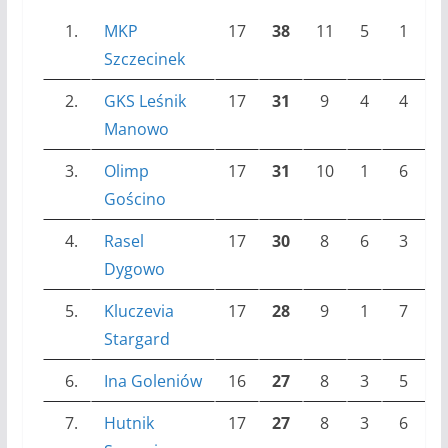
1.
MKP
17
38
11
5
1
3
Szczecinek
2.
GKS Leśnik
17
31
9
4
4
2
Manowo
3.
Olimp
17
31
10
1
6
3
Gościno
4.
Rasel
17
30
8
6
3
2
Dygowo
5.
Kluczevia
17
28
9
1
7
2
Stargard
6.
Ina Goleniów
16
27
8
3
5
3
7.
Hutnik
17
27
8
3
6
3