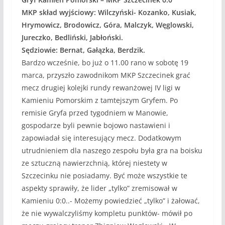
MKP skład wyjściowy: Wilczyński- Kozanko, Kusiak,
Hrymowicz, Brodowicz, Góra, Malczyk, Węglowski,
Jureczko, Bedliński, Jabłoński.
Sędziowie: Bernat, Gałązka, Berdzik.
Bardzo wcześnie, bo już o 11.00 rano w sobotę 19
marca, przyszło zawodnikom MKP Szczecinek grać
mecz drugiej kolejki rundy rewanżowej IV ligi w
Kamieniu Pomorskim z tamtejszym Gryfem. Po
remisie Gryfa przed tygodniem w Manowie,
gospodarze byli pewnie bojowo nastawieni i
zapowiadał się interesujący mecz. Dodatkowym
utrudnieniem dla naszego zespołu była gra na boisku
ze sztuczną nawierzchnią, której niestety w
Szczecinku nie posiadamy. Być może wszystkie te
aspekty sprawiły, że lider „tylko” zremisował w
Kamieniu 0:0..- Możemy powiedzieć „tylko” i żałować,
że nie wywalczyliśmy kompletu punktów- mówił po