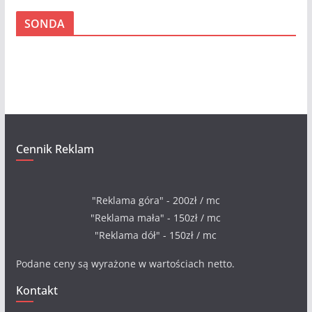
c
SONDA
h
i
w
a
Cennik Reklam
"Reklama góra" - 200zł / mc
"Reklama mała" - 150zł / mc
"Reklama dół" - 150zł / mc
Podane ceny są wyrażone w wartościach netto.
Kontakt