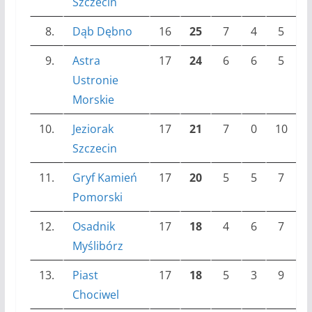
Szczecin
8.
Dąb Dębno
16
25
7
4
5
3
9.
Astra
17
24
6
6
5
2
Ustronie
Morskie
10.
Jeziorak
17
21
7
0
10
2
Szczecin
11.
Gryf Kamień
17
20
5
5
7
1
Pomorski
12.
Osadnik
17
18
4
6
7
2
Myślibórz
13.
Piast
17
18
5
3
9
2
Chociwel