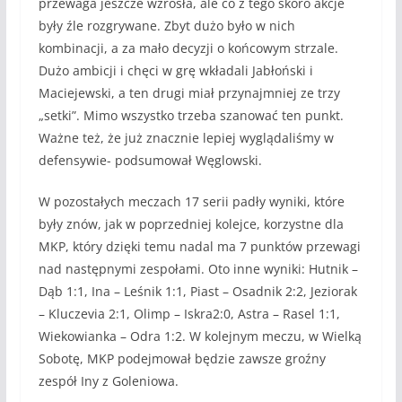
przewaga jeszcze wzrosła, ale co z tego skoro akcje
były źle rozgrywane. Zbyt dużo było w nich
kombinacji, a za mało decyzji o końcowym strzale.
Dużo ambicji i chęci w grę wkładali Jabłoński i
Maciejewski, a ten drugi miał przynajmniej ze trzy
„setki”. Mimo wszystko trzeba szanować ten punkt.
Ważne też, że już znacznie lepiej wyglądaliśmy w
defensywie- podsumował Węglowski.
W pozostałych meczach 17 serii padły wyniki, które
były znów, jak w poprzedniej kolejce, korzystne dla
MKP, który dzięki temu nadal ma 7 punktów przewagi
nad następnymi zespołami. Oto inne wyniki: Hutnik –
Dąb 1:1, Ina – Leśnik 1:1, Piast – Osadnik 2:2, Jeziorak
– Kluczevia 2:1, Olimp – Iskra2:0, Astra – Rasel 1:1,
Wiekowianka – Odra 1:2. W kolejnym meczu, w Wielką
Sobotę, MKP podejmował będzie zawsze groźny
zespół Iny z Goleniowa.