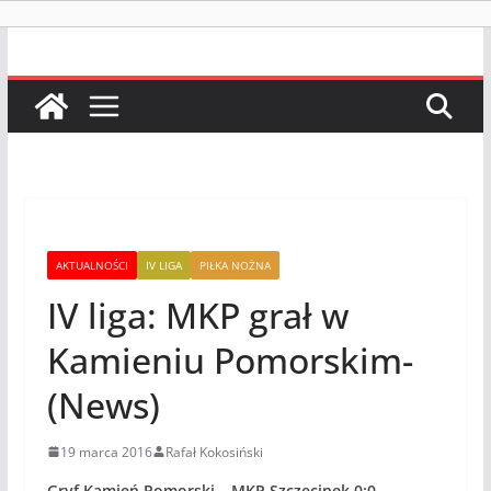
AKTUALNOŚCI
IV LIGA
PIŁKA NOŻNA
IV liga: MKP grał w
Kamieniu Pomorskim-
(News)
19 marca 2016
Rafał Kokosiński
Gryf Kamień Pomorski – MKP Szczecinek 0:0