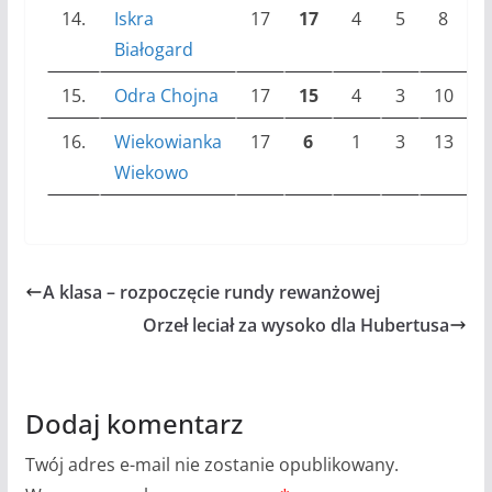
14.
Iskra
17
17
4
5
8
2
Białogard
15.
Odra Chojna
17
15
4
3
10
1
16.
Wiekowianka
17
6
1
3
13
2
Wiekowo
A klasa – rozpoczęcie rundy rewanżowej
Orzeł leciał za wysoko dla Hubertusa
Dodaj komentarz
Twój adres e-mail nie zostanie opublikowany.