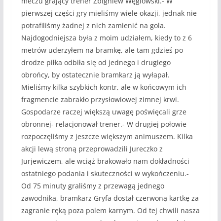
meczu grający trener Zbigniew Węglowski.- W
pierwszej części gry mieliśmy wiele okazji, jednak nie
potrafiliśmy żadnej z nich zamienić na gola.
Najdogodniejsza była z moim udziałem, kiedy to z 6
metrów uderzyłem na bramkę, ale tam gdzieś po
drodze piłka odbiła się od jednego i drugiego
obrońcy, by ostatecznie bramkarz ją wyłapał.
Mieliśmy kilka szybkich kontr, ale w końcowym ich
fragmencie zabrakło przysłowiowej zimnej krwi.
Gospodarze raczej większą uwagę poświęcali grze
obronnej- relacjonował trener.- W drugiej połowie
rozpoczęliśmy z jeszcze większym animuszem. Kilka
akcji lewą stroną przeprowadzili Jureczko z
Jurjewiczem, ale wciąż brakowało nam dokładności
ostatniego podania i skuteczności w wykończeniu.-
Od 75 minuty graliśmy z przewagą jednego
zawodnika, bramkarz Gryfa dostał czerwoną kartkę za
zagranie ręką poza polem karnym. Od tej chwili nasza