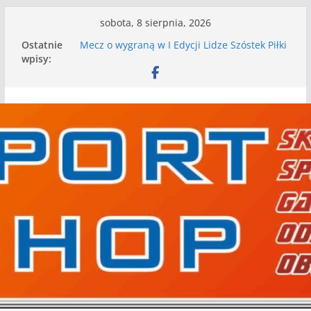
Przejdź
sobota, 8 sierpnia, 2026
do
Ostatnie
Mecz o wygraną w I Edycji Lidze Szóstek Piłki
treści
wpisy:
Nożnej
Nasze piłkarskie zespoły w toku przygotowań
do sezonu. Kolejne gry kontrolne przed nimi
Kolejne gry kontrolne naszych piłkarskich
zespołów za nami
WKS wygrywa pierwszą edycję Ligi Szóstek w
Gwdzie Wielkiej
I mamy kolejne gry kontrolne, piłkarskie
granie przed nami