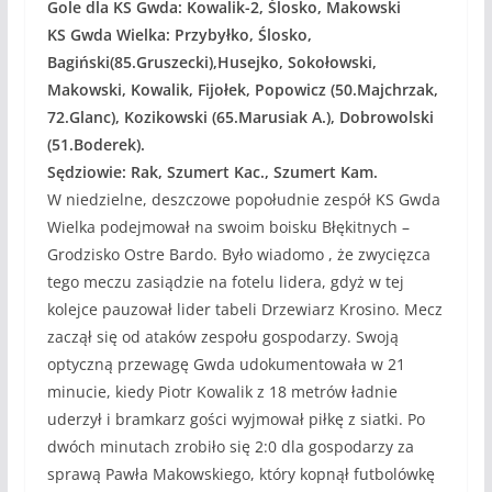
Gole dla KS Gwda: Kowalik-2, Ślosko, Makowski
KS Gwda Wielka: Przybyłko, Ślosko,
Bagiński(85.Gruszecki),Husejko, Sokołowski,
Makowski, Kowalik, Fijołek, Popowicz (50.Majchrzak,
72.Glanc), Kozikowski (65.Marusiak A.), Dobrowolski
(51.Boderek).
Sędziowie: Rak, Szumert Kac., Szumert Kam.
W niedzielne, deszczowe popołudnie zespół KS Gwda
Wielka podejmował na swoim boisku Błękitnych –
Grodzisko Ostre Bardo. Było wiadomo , że zwycięzca
tego meczu zasiądzie na fotelu lidera, gdyż w tej
kolejce pauzował lider tabeli Drzewiarz Krosino. Mecz
zaczął się od ataków zespołu gospodarzy. Swoją
optyczną przewagę Gwda udokumentowała w 21
minucie, kiedy Piotr Kowalik z 18 metrów ładnie
uderzył i bramkarz gości wyjmował piłkę z siatki. Po
dwóch minutach zrobiło się 2:0 dla gospodarzy za
sprawą Pawła Makowskiego, który kopnął futbolówkę