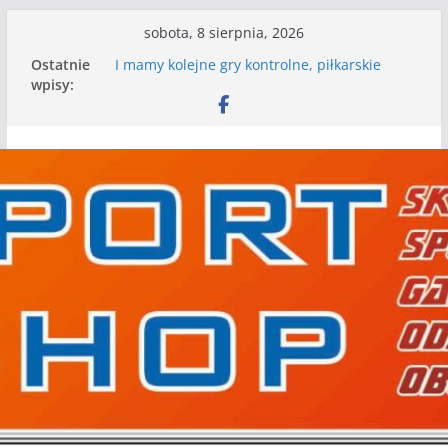
Przejdź
sobota, 8 sierpnia, 2026
do
Ostatnie
I mamy kolejne gry kontrolne, piłkarskie
treści
wpisy:
granie przed nami
Mecz o wygraną w I Edycji Lidze Szóstek Piłki
Nożnej
Nasze piłkarskie zespoły w toku przygotowań
do sezonu. Kolejne gry kontrolne przed nimi
Kolejne gry kontrolne naszych piłkarskich
zespołów za nami
WKS wygrywa pierwszą edycję Ligi Szóstek w
Gwdzie Wielkiej