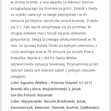
w stronę bramki, a ona wpadła za kołnierz biernie
przyglądającego się bramkarza gości. Zespół z Gwdy
za szybko uwierzył w swoje zwycięstwo i w 35
minucie po błędzie obrońców stracił bramkę. Zrobiło
się 2:1. Taki wynik utrzymywał się do przerwy. W
drugiej połowie mecz toczył się pod dyktando
gospodarzy. Swoją przewagę udokumentowali w 76
min. za sprawą Rafała Śloski po ładnym uderzeniu z
rzutu wolnego oraz w 78 minucie po strzale Piotra
Kowalika. Wynik 4:1 dla KS Gwda Wielka
odzwierciedla sytuację boiskową. Przynajmniej przez
tydzień Gwda jest liderem tabeli z jednym meczem
zaległym.
Lider Sępolno Wielkie – Polonia Stepień 3:1 (3:1)
Bramki dla Lidera: Wojciechowski 2, Jeżak.
Gol dla Polonii: Rózański
Lider: Mężykowski- Boczek,Brodowski, Jeżak,
Kancelarczyk, Kwiecień, Oleniak, Rudnik, Szałkiewicz,