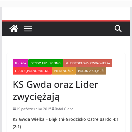
B KLASA
DRZEWIARZ KROSINO
KLUB SPORTOWY GWDA WIELKA
LIDER SĘPOLNO WIELKIE
PIŁKA NOŻNA
POLONIA STĘPIEŃ
KS Gwda oraz Lider
zwyciężają
19 października 2015
Rafał Glanc
KS Gwda Wielka – Błękitni-Grodzisko Ostre Bardo 4:1
(2:1)