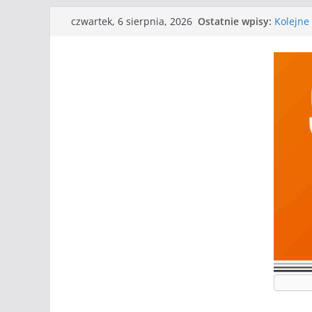
Przejdź
Ostatnie wpisy:
Mecz o w
czwartek, 6 sierpnia, 2026
do
Kolejne 
Kolejne
treści
WKS wyg
Wielkiej
I mamy 