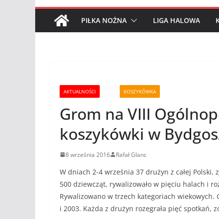
PIŁKA NOŻNA
LIGA HALOWA
AKTUALNOŚCI
INNE
KOSZYKÓWKA
Grom na VIII Ogólnop
koszykówki w Bydgos
8 września 2016
Rafał Glanc
W dniach 2-4 września 37 drużyn z całej Polski, 
500 dziewcząt, rywalizowało w pięciu halach i r
Rywalizowano w trzech kategoriach wiekowych.
i 2003. Każda z drużyn rozegrała pięć spotkań, z