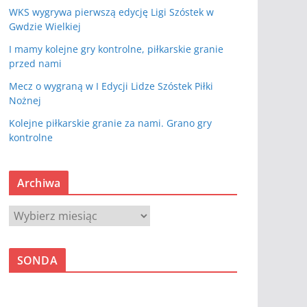
WKS wygrywa pierwszą edycję Ligi Szóstek w
Gwdzie Wielkiej
I mamy kolejne gry kontrolne, piłkarskie granie
przed nami
Mecz o wygraną w I Edycji Lidze Szóstek Piłki
Nożnej
Kolejne piłkarskie granie za nami. Grano gry
kontrolne
Archiwa
A
r
c
SONDA
h
i
w