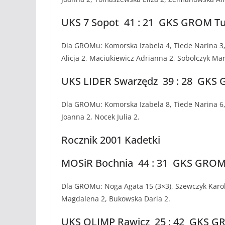
UKS 7 Sopot 41 : 21 GKS GROM Turo
Dla GROMu: Komorska Izabela 4, Tiede Narina 3
Alicja 2, Maciukiewicz Adrianna 2, Sobolczyk Mart
UKS LIDER Swarzędz 39 : 28 GKS GR
Dla GROMu: Komorska Izabela 8, Tiede Narina 6,
Joanna 2, Nocek Julia 2.
Rocznik 2001 Kadetki
MOSiR Bochnia 44 : 31 GKS GROM Tu
Dla GROMu: Noga Agata 15 (3×3), Szewczyk Karol
Magdalena 2, Bukowska Daria 2.
UKS OLIMP Rawicz 25 : 42 GKS GROM