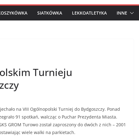
KOSZYKÓWKA
SIATKÓWKA
LEKKOATLETYKA
INNE
olskim Turnieju
zczy
zjechało na VIII Ogólnopolski Turniej do Bydgoszczy. Ponad
ozegrało 91 spotkań, walcząc o Puchar Prezydenta Miasta.
 GKS GROM Turowo został zaproszony do dwóch z nich – 2001
ostawiając wiele walki na parkietach.