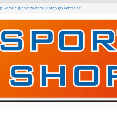
ygraną w I Edycji Lidze Szóstek Piłki Nożnej
piłkarskie granie za nami. Grano gry kontrolne
 gry kontrolne naszych piłkarskich zespołów za nami
rywa pierwszą edycję Ligi Szóstek w Gwdzie
kolejne gry kontrolne, piłkarskie granie przed nami