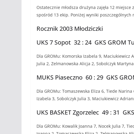
Ostatecznie młodsza drużyna zajęła 12 miejsce z
spośród 13 ekip. Poniżej wyniki poszczególnych
Rocznik 2003 Młodziczki
UKS 7 Sopot 32 : 24 GKS GROM Turo
Dla GROMu: Komorska Izabela 9, Maciukiewicz A
Julia 2, Zelmanowska Alicja 2, Sobolczyk Martyna 
MUKS Piaseczno 60 : 29 GKS GROM T
Dla GROMu: Tomaszewska Eliza 6, Tiede Narina 
Izabela 3, Sobolczyk Julia 3, Maciukiewicz Adrian
UKS BASKET Zgorzelec 49 : 31 GKS 
Dla GROMu: Kowalik Joanna 7, Nocek Julia 7, Tied
Joanna 2, Tomaszewska Eliza 2, Zelmanowska Alic